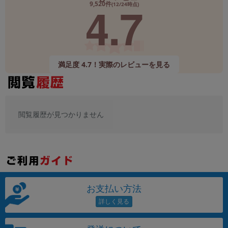
4.7
9,520件
(12/24時点)
メーカー
製造、販売メーカーの絞り込み
「Apple」「SONY」「SHARP」など
機能・特徴
満足度 4.7！実際のレビューを見る
商品の搭載機能による絞り込み
「5G対応」「防水」「ワンセグ」など
ドライブ
ドライブの絞り込み
閲覧履歴が見つかりません
ランク
商品状態の絞り込み
「新品」「未使用」「中古」など
CPU
CPUの絞り込み
お支払い方法
OS
OSの絞り込み
メモリ