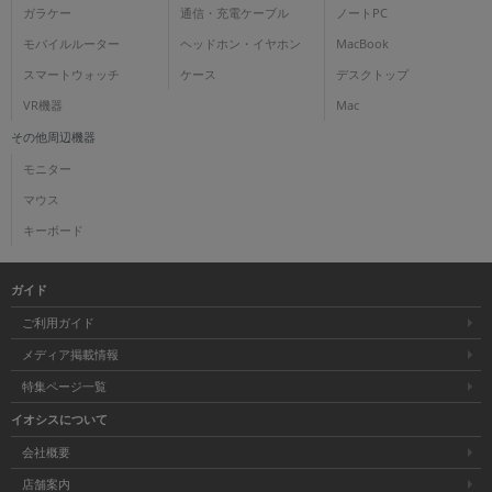
ガラケー
通信・充電ケーブル
ノートPC
各項目のチェックボックスは「or検索」となります。
モバイルルーター
ヘッドホン・イヤホン
MacBook
ただし機能別のみ「and検索」となります。
スマートウォッチ
ケース
デスクトップ
VR機器
Mac
その他周辺機器
モニター
マウス
キーボード
ガイド
ご利用ガイド
メディア掲載情報
特集ページ一覧
イオシスについて
会社概要
店舗案内