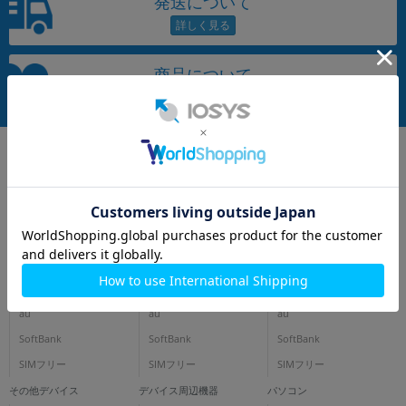
発送について
~
容量
商品について
~
モニタサイズ
~
価格
円 ～
円
iPhone
スマートフォン
タブレット
docomo
docomo
docomo
au
au
au
発売日
SoftBank
SoftBank
SoftBank
月 から
年
SIMフリー
SIMフリー
SIMフリー
その他デバイス
デバイス周辺機器
パソコン
月 まで
年