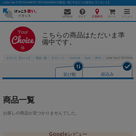
LaVie Tab E TE510/HAW PC-TE510HAW(Wi-Fi)商品一覧│中古スマホ販売の【イオシス】
お問合せ
店舗案内
メニュー
ガイド
カート
こちらの商品はただいま準
備中です。
かんたんパソコン検索に切り替える
イオシス 【ホーム】
商品一覧
タブレット
Android
lavie
Wi-Fi
LaVie Tab E TE510/HA
フリーワード
並び順
絞込み
除外ワード
人気の検索ワード：
Let's note
EliteBook
MacBook
商品一覧
カテゴリー
商品ジャンルの絞り込み
お探しの商品が見つかりませんでした。
「スマートフォン」「タブレット」など
シリーズ
商品シリーズ名・ブランド名の絞り込み。
Google
レビュー
「iPhone」「Xperia」「Galaxy」など