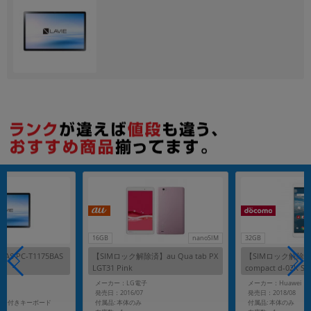
各項目のチェックボックスは「or検索」となります。
ただし機能別のみ「and検索」となります。
16GB
nanoSIM
32GB
/BAS PC-T1175BAS
【SIMロック解除済】au Qua tab PX
【SIMロック解除済】
LGT31 Pink
compact d-02K Sil
メーカー：LG電子
メーカー：Huawei
発売日：2016/07
発売日：2018/08
バー付きキーボード
付属品: 本体のみ
付属品: 本体のみ