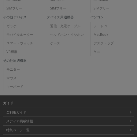
SIMフリー
SIMフリー
SIMフリー
その他デバイス
デバイス周辺機器
パソコン
ガラケー
通信・充電ケーブル
ノートPC
モバイルルーター
ヘッドホン・イヤホン
MacBook
スマートウォッチ
ケース
デスクトップ
VR機器
Mac
その他周辺機器
モニター
マウス
キーボード
ガイド
ご利用ガイド
メディア掲載情報
特集ページ一覧