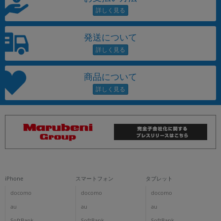
発送について
商品について
iPhone
スマートフォン
タブレット
docomo
docomo
docomo
au
au
au
SoftBank
SoftBank
SoftBank