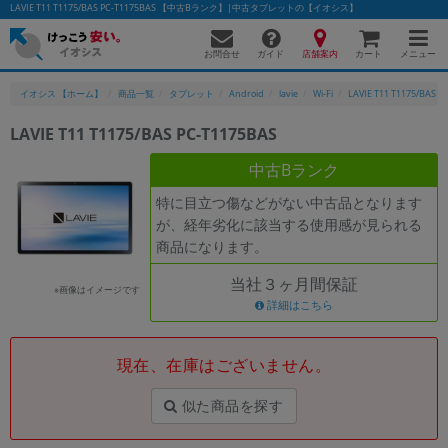
LAVIE T11 T1175/BAS PC-T1175BAS 【中古Bランク】|中古タブレットの【イオシス】
お問合せ
店舗案内
メニュー
ガイド
カート
イオシス 【ホーム】
商品一覧
タブレット
Android
lavie
Wi-Fi
LAVIE T11 T1175/BAS P
LAVIE T11 T1175/BAS PC-T1175BAS
かんたんパソコン検索に切り替える
中古Bランク
特に目立つ傷などがない中古品となります
が、経年劣化に該当する使用感が見られる
フリーワード
商品になります。
除外ワード
当社３ヶ月間保証
※画像はイメージです
人気の検索ワード：
Let's note
詳細はこちら
EliteBook
MacBook
カテゴリー
現在、在庫はございません。
商品ジャンルの絞り込み
「スマートフォン」「タブレット」など
似た商品を探す
シリーズ
商品シリーズ名・ブランド名の絞り込み。