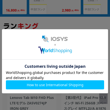
在庫数：1
在庫数：1
中古Cランク
中古Cランク
16,800
2,980
(税込)
(税込)
円
円
もっと見る
タブレット
Lenovo Tab M10 FHD Plus
【第3世代】 iPad Pro 12.9
LTEモデル ZA5V0274JP
インチ Wi-Fi 256GB スペー
IRON GREY
スグレイ MTFL2J/A A1876