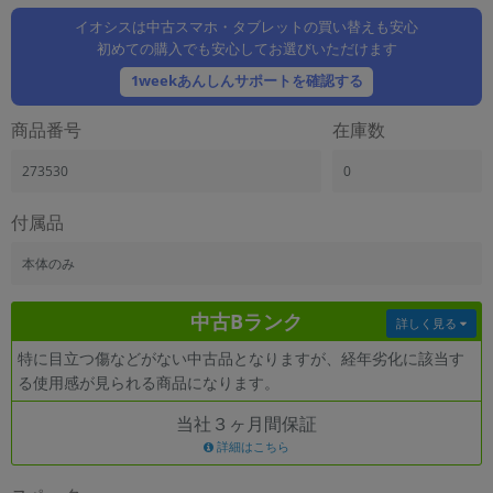
「iPhone」「Xperia」「Galaxy」など
イオシスは中古スマホ・タブレットの買い替えも安心
メーカー
初めての購入でも安心してお選びいただけます
製造、販売メーカーの絞り込み
1weekあんしんサポートを確認する
「Apple」「SONY」「SHARP」など
機能・特徴
商品番号
在庫数
商品の搭載機能による絞り込み
「5G対応」「防水」「ワンセグ」など
273530
0
ドライブ
付属品
ドライブの絞り込み
本体のみ
ランク
商品状態の絞り込み
「新品」「未使用」「中古」など
中古Bランク
詳しく見る
CPU
特に目立つ傷などがない中古品となりますが、経年劣化に該当す
CPUの絞り込み
る使用感が見られる商品になります。
OS
当社３ヶ月間保証
OSの絞り込み
詳細はこちら
メモリ