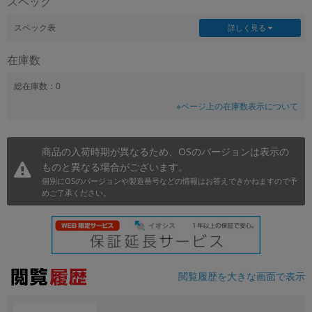
スペック
~
スペック表
詳しく見る
容量
在庫数
~
総在庫数：0
※ページ上の在庫数表示について
モニタサイズ
~
商品の入荷時期が異なるため、OSのバージョンは表示の
ものと異なる場合がございます。
価格
個別にOSのバージョンや製造番号などの情報はお答えできかねますので予
円 ～
円
めご了承ください。
発売日
月 から
年
閲覧履歴を大きな画面で表示
月 まで
年