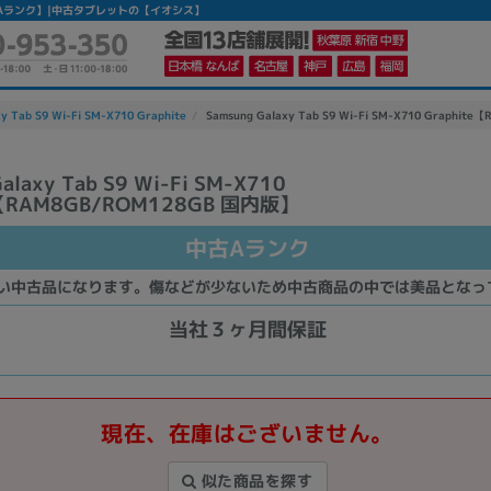
内版】 【中古Aランク】|中古タブレットの【イオシス】
y Tab S9 Wi-Fi SM-X710 Graphite
Samsung Galaxy Tab S9 Wi-Fi SM-X710 Graph
alaxy Tab S9 Wi-Fi SM-X710
e【RAM8GB/ROM128GB 国内版】
かんたんパソコン検索に切り替える
中古Aランク
カテゴリー
い中古品になります。傷などが少ないため中古商品の中では美品となっ
商品ジャンルの絞り込み
当社３ヶ月間保証
ノートPC
デスクPC
モニター
現在、在庫はございません。
似た商品を探す
メーカー