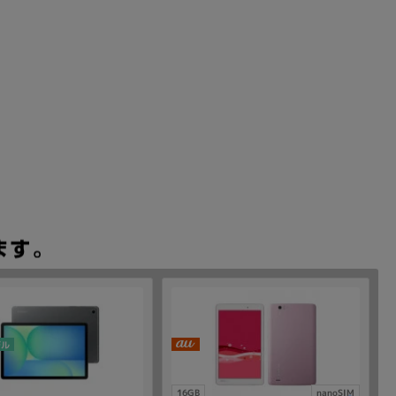
デル
16GB
nanoSIM