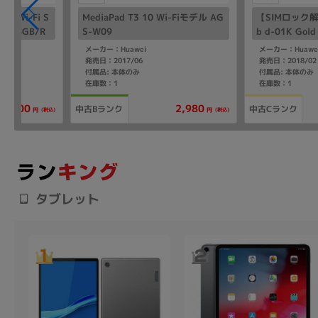
 S9 Wi-Fi S
MediaPad T3 10 Wi-Fiモデル AG
【SIMロック解除
RAM8GB/R
S-W09
b d-01K Gold
メーカー：Huawei
メーカー：Huawe
発売日：2017/06
発売日：2018/02
付属品: 本体のみ
付属品: 本体のみ
在庫数：1
在庫数：1
77,800
2,980
中古Bランク
中古Cランク
(税込)
(税込)
円
円
タブレット