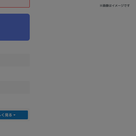
※画像はイメージです
sonic
FUJITSU
Lenovo
DVD-ROM
DVD±RW
しく見る
Ryzen 7
Ryzen 5
Core i9