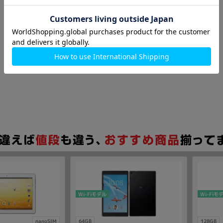
Wi-Fiモデル
Wi-Fiモ
nanoSIM
64GB
128GB