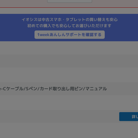
製造、販売メーカーの絞り込み
Pana
TOSHIBA
Apple
SONY
VAIO
イオシスは中古スマホ・タブレットの買い替えも安心
Asus
HP
初めての購入でも安心してお選びいただけます
1weekあんしんサポートを確認する
ドライブ
ドライブの絞り込み
DVD-マルチ
BD-ROM
BD−R
DVDスーパーマルチ
その他
ype-Cケーブル/Sペン/カード取り出し用ピン/マニュアル
CPU
詳
CPUの絞り込み
Apple M1
Apple M2
ンク
Cランク
Ryzen 9