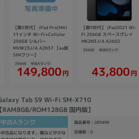
【第5世代】 iPad Pro(M4)
【第9世代】 iPad2021 Wi-
11インチ Wi-Fi+Cellular
Fi 256GB スペースグレイ
256GB シルバー
MK2N3J/A A2602
MVW23J/A A2837 【au版
256GB
中古Bランク
SIMフリー】
256GB
中古Aランク
149,800
43,800
円
円
円
alaxy Tab S9 Wi-Fi SM-X710
e【RAM8GB/ROM128GB 国内版】
中古Aランク
商品番号
：283499
在庫数
：0
い中古品になります。傷などが少な