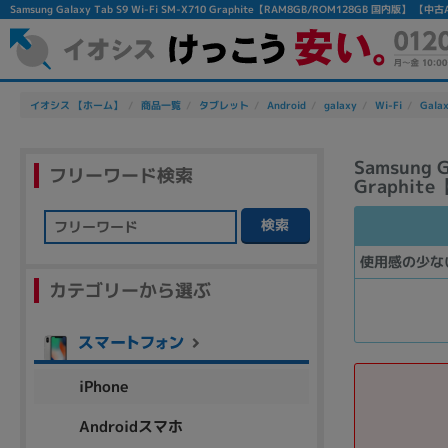
Samsung Galaxy Tab S9 Wi-Fi SM-X710 Graphite【RAM8GB/ROM128GB 国
イオシス 【ホーム】
商品一覧
タブレット
Android
galaxy
Wi-Fi
Galax
Samsung G
フリーワード検索
Graphit
検索
フリーワード
使用感の少な
カテゴリーから選ぶ
除外ワード
人気の検索ワード：
Let's note
EliteBook
MacBook
iPhone
Androidスマホ
シリーズ