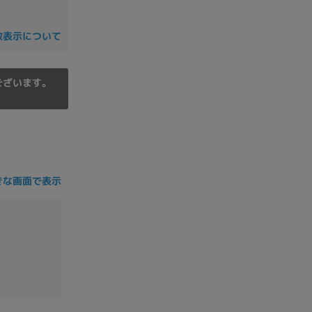
の他
数表示について
ございます。
きな画面で表示
 から
 まで