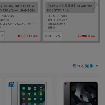
g Galaxy Tab S10 FE Wi
【SIMロック解除済】au Qua tab
M-X520 グレー【RAM8GB/
PX LGT31 Pink
28GB 国内版】
：SAMSUNG
メーカー：LG電子
025/04
発売日：2016/07
付属品: 本体のみ
付属品: 箱/USB-Cケーブル/Sペン/カードスロットピン/マニュアル
1
在庫数：1
62,800
2,980
ンク
中古Cランク
(税込)
(税込)
円
円
もっと見る