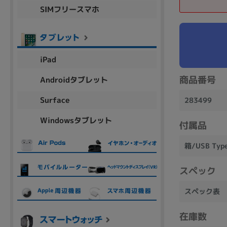
SIMフリースマホ
商品シリーズ名・ブランド名の絞り込み。
Let's note
dynabook
Thinkpad
LAVIE
FMV
macbook
Inspiron
aspire
iPad
商品番号
Androidタブレット
機能・特徴
Surface
283499
商品の搭載機能による絞り込み
Windowsタブレット
Webカメラ内蔵
付属品
箱/USB T
スペック
ランク
スペック表
商品状態の絞り込み
在庫数
新品/未使用
Aランク
Bラ
未使用
中古
新品