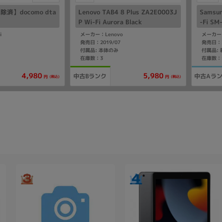
済】docomo dta
Lenovo TAB4 8 Plus ZA2E0003J
Samsun
P Wi-Fi Aurora Black
-Fi S
ROM1
i
メーカー：Lenovo
メーカー
発売日：2019/07
発売日：2
付属品: 本体のみ
在庫数：3
在庫数：
4,980
5,980
中古Bランク
中古Aラ
(税込)
(税込)
円
円