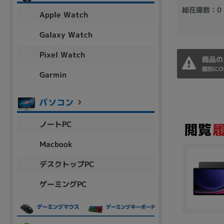
アウトレット
総在庫数：0
Apple Watch
Galaxy Watch
Pixel Watch
OS
商品の
個別にO
OSの絞り込み
Garmin
Chr
Win 11
Win 10
MacOS
Win 7
Win 8
容量
ノートPC
~
Macbook
デスクトップPC
価格
ゲーミングPC
円 ～
円