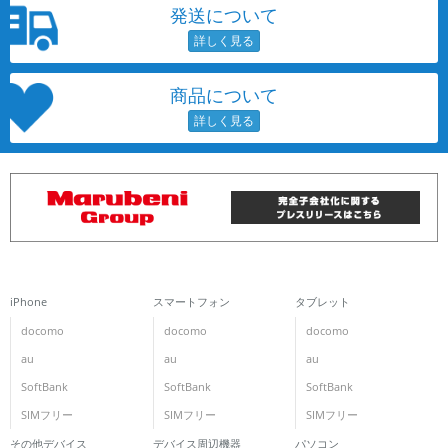
発送について
商品について
iPhone
スマートフォン
タブレット
docomo
docomo
docomo
au
au
au
SoftBank
SoftBank
SoftBank
SIMフリー
SIMフリー
SIMフリー
その他デバイス
デバイス周辺機器
パソコン