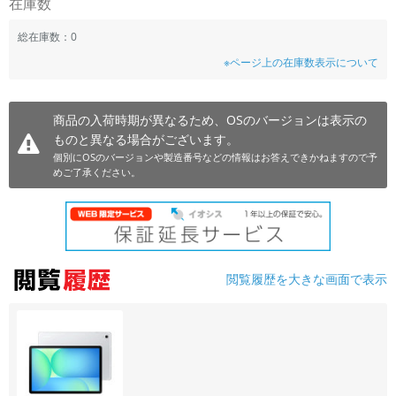
在庫数
~
総在庫数：0
※ページ上の在庫数表示について
容量
~
商品の入荷時期が異なるため、OSのバージョンは表示の
ものと異なる場合がございます。
モニタサイズ
個別にOSのバージョンや製造番号などの情報はお答えできかねますので予
~
めご了承ください。
価格
円 ～
円
閲覧履歴を大きな画面で表示
発売日
月 から
年
月 まで
年