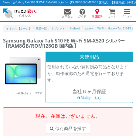
Samsung Galaxy Tab S10 FE Wi-Fi SM-X520 シルバー【RAM8GB/ROM128GB 国内版】 【未使用
お問合せ
店舗案内
メニュー
ガイド
カート
イオシス 【ホーム】
商品一覧
タブレット
Android
galaxy
Wi-Fi
Galaxy Tab S10 FE Wi
Samsung Galaxy Tab S10 FE Wi-Fi SM-X520 シルバー
【RAM8GB/ROM128GB 国内版】
かんたんパソコン検索に切り替える
未使用品
使用されていない開封済み商品となります
フリーワード
が、動作確認のため通電を行っておりま
す。
除外ワード
当社６ヶ月保証
人気の検索ワード：
Let's note
EliteBook
MacBook
※画像はイメージです
詳細はこちら
カテゴリー
商品ジャンルの絞り込み
「スマートフォン」「タブレット」など
現在、在庫はございません。
シリーズ
似た商品を探す
商品シリーズ名・ブランド名の絞り込み。