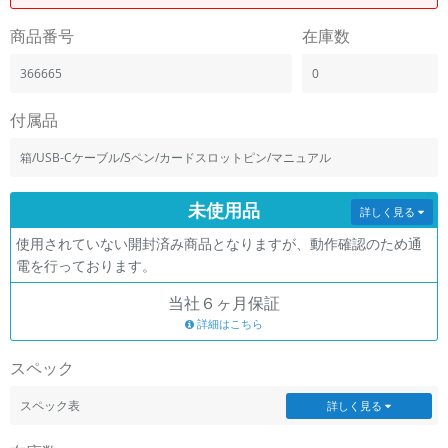
「iPhone」「Xperia」「Galaxy」など
商品番号
在庫数
メーカー
製造、販売メーカーの絞り込み
366665
0
「Apple」「SONY」「SHARP」など
機能・特徴
付属品
商品の搭載機能による絞り込み
「5G対応」「防水」「ワンセグ」など
箱/USB-Cケーブル/Sペン/カードスロットピン/マニュアル
ドライブ
未使用品
ドライブの絞り込み
詳しく見る
使用されていない開封済み商品となりますが、動作確認のため通
ランク
電を行っております。
商品状態の絞り込み
「新品」「未使用」「中古」など
当社６ヶ月保証
CPU
詳細はこちら
CPUの絞り込み
スペック
OS
OSの絞り込み
スペック表
詳しく見る
メモリ