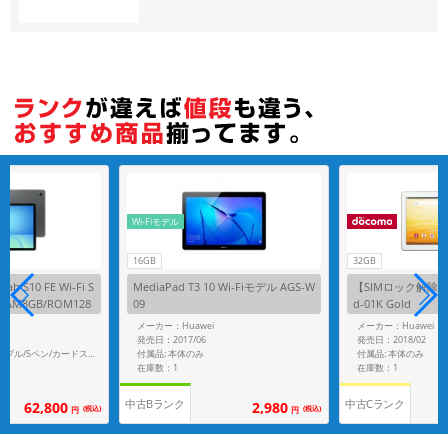
各項目のチェックボックスは「or検索」となります。
ただし機能別のみ「and検索」となります。
Wi-Fiモデル
16GB
32GB
Tab S10 FE Wi-Fi S
MediaPad T3 10 Wi-Fiモデル AGS-W
【SIMロック解除済】
RAM8GB/ROM128
09
d-01K Gold
G
メーカー：Huawei
メーカー：Huawei
発売日：2017/06
発売日：2018/02
付属品: 本体のみ
付属品: 本体のみ
付属品: 箱/USB-Cケーブル/Sペン/カードスロットピン/マニュアル
在庫数：1
在庫数：1
中古Bランク
中古Cランク
62,800
2,980
(税込)
(税込)
円
円