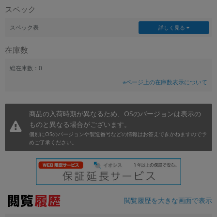
スペック
~
スペック表
詳しく見る
容量
在庫数
~
総在庫数：0
モニタサイズ
※ページ上の在庫数表示について
~
商品の入荷時期が異なるため、OSのバージョンは表示の
価格
ものと異なる場合がございます。
円 ～
円
個別にOSのバージョンや製造番号などの情報はお答えできかねますので予
めご了承ください。
発売日
月 から
年
閲覧履歴を大きな画面で表示
月 まで
年