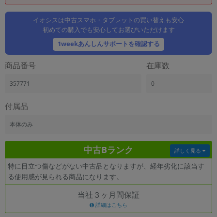
「iPhone」「Xperia」「Galaxy」など
メーカー
イオシスは中古スマホ・タブレットの買い替えも安心
初めての購入でも安心してお選びいただけます
製造、販売メーカーの絞り込み
「Apple」「SONY」「SHARP」など
1weekあんしんサポートを確認する
機能・特徴
商品番号
在庫数
商品の搭載機能による絞り込み
「5G対応」「防水」「ワンセグ」など
357771
0
ドライブ
ドライブの絞り込み
付属品
ランク
本体のみ
商品状態の絞り込み
「新品」「未使用」「中古」など
中古Bランク
詳しく見る
CPU
特に目立つ傷などがない中古品となりますが、経年劣化に該当す
CPUの絞り込み
る使用感が見られる商品になります。
OS
当社３ヶ月間保証
OSの絞り込み
詳細はこちら
メモリ