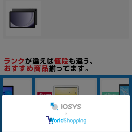
各項目のチェックボックスは「or検索」となります。
ただし機能別のみ「and検索」となります。
Wi-Fiモデル
32GB
nanoSIM
64GB
0 Wi-Fiモデル AGS-W
【SIMロック解除済】docomo dtab
Lenovo TAB4 8 Pl
d-01K Gold
-Fi Aurora Black
メーカー：Huawei
メーカー：Lenovo
発売日：2018/02
発売日：2019/07