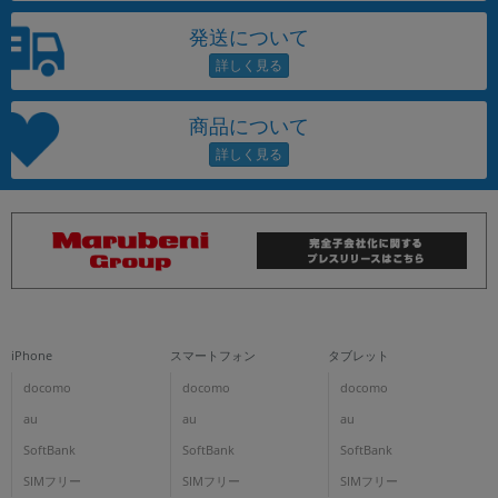
発送について
商品について
iPhone
スマートフォン
タブレット
docomo
docomo
docomo
au
au
au
SoftBank
SoftBank
SoftBank
SIMフリー
SIMフリー
SIMフリー