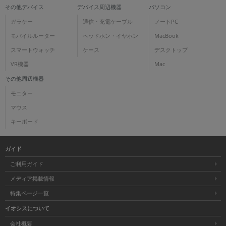
その他デバイス
デバイス周辺機器
パソコン
ガラケー
通信・充電ケーブル
ノートPC
モバイルルーター
ヘッドホン・イヤホン
MacBook
スマートウォッチ
ケース
デスクトップ
VR機器
Mac
その他周辺機器
モニター
マウス
キーボード
ガイド
ご利用ガイド
メディア掲載情報
特集ページ一覧
イオシスについて
会社概要