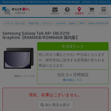
Samsung Galaxy Tab A9+ SM-X210 Graphite【RAM4GB/ROM64GB 国内版】 【中古Bランク】|中
お問合せ
店舗案内
メニュー
ガイド
カート
イオシス 【ホーム】
商品一覧
タブレット
Android
galaxy
Wi-Fi
Galaxy Tab A9+ SM-X
Samsung Galaxy Tab A9+ SM-X210
Graphite【RAM4GB/ROM64GB 国内版】
かんたんパソコン検索に切り替える
中古Bランク
特に目立つ傷などがない中古品となります
フリーワード
が、経年劣化に該当する使用感が見られる
商品になります。
除外ワード
当社３ヶ月間保証
人気の検索ワード：
Let's note
EliteBook
MacBook
※画像はイメージです
詳細はこちら
カテゴリー
商品ジャンルの絞り込み
「スマートフォン」「タブレット」など
現在、在庫はございません。
シリーズ
似た商品を探す
商品シリーズ名・ブランド名の絞り込み。