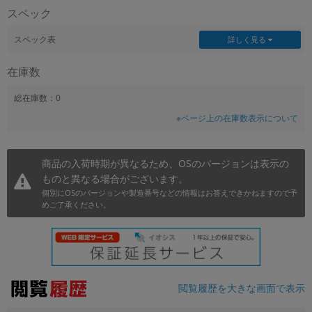
スペック
~
スペック表
詳しく見る
容量
在庫数
~
総在庫数：0
モニタサイズ
※ページ上の在庫数表示について
~
商品の入荷時期が異なるため、OSのバージョンは表示の
価格
ものと異なる場合がございます。
円 ～
円
個別にOSのバージョンや製造番号などの情報はお答えできかねますので予
めご了承ください。
発売日
月 から
年
閲覧履歴を大きな画面で表示
月 まで
年