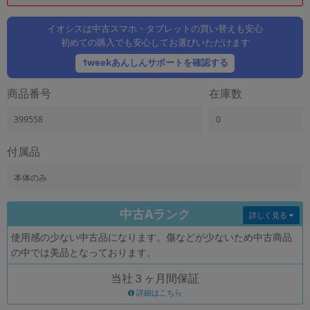
「iPhone」「Xperia」「Galaxy」など
メーカー
イオシスは中古スマホ・タブレットの買い替えも安心
初めての購入でも安心してお選びいただけます
製造、販売メーカーの絞り込み
「Apple」「SONY」「SHARP」など
1weekあんしんサポートを確認する
機能・特徴
商品番号
在庫数
商品の搭載機能による絞り込み
「5G対応」「防水」「ワンセグ」など
399558
0
ドライブ
ドライブの絞り込み
付属品
ランク
本体のみ
商品状態の絞り込み
「新品」「未使用」「中古」など
中古Aランク
詳しく見る
CPU
使用感の少ない中古品になります。傷などが少ないため中古商品
CPUの絞り込み
の中では美品となっております。
OS
当社３ヶ月間保証
OSの絞り込み
詳細はこちら
メモリ