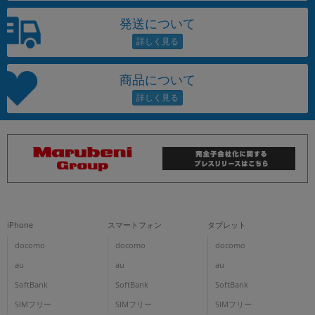
発送について
商品について
iPhone
スマートフォン
タブレット
docomo
docomo
docomo
au
au
au
SoftBank
SoftBank
SoftBank
SIMフリー
SIMフリー
SIMフリー