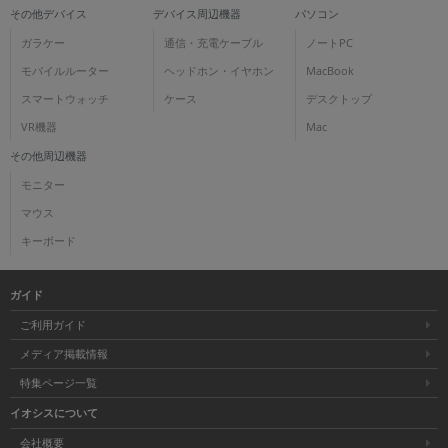
その他デバイス
デバイス周辺機器
パソコン
ガラケー
通信・充電ケーブル
ノートPC
モバイルルーター
ヘッドホン・イヤホン
MacBook
スマートウォッチ
ケース
デスクトップ
VR機器
Mac
その他周辺機器
モニター
マウス
キーボード
ガイド
ご利用ガイド
メディア掲載情報
特集ページ一覧
イオシスについて
会社概要