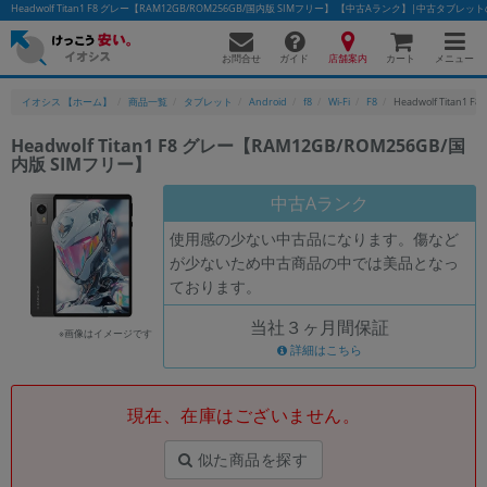
Headwolf Titan1 F8 グレー【RAM12GB/ROM256GB/国内版 SIMフリー】 【中古Aランク】|中古タブ
お問合せ
店舗案内
メニュー
ガイド
カート
イオシス 【ホーム】
商品一覧
タブレット
Android
f8
Wi-Fi
F8
Headwolf Titan
Headwolf Titan1 F8 グレー【RAM12GB/ROM256GB/国
内版 SIMフリー】
かんたんパソコン検索に切り替える
中古Aランク
使用感の少ない中古品になります。傷など
フリーワード
が少ないため中古商品の中では美品となっ
ております。
除外ワード
当社３ヶ月間保証
人気の検索ワード：
Let's note
EliteBook
MacBook
※画像はイメージです
詳細はこちら
カテゴリー
商品ジャンルの絞り込み
「スマートフォン」「タブレット」など
現在、在庫はございません。
シリーズ
似た商品を探す
商品シリーズ名・ブランド名の絞り込み。