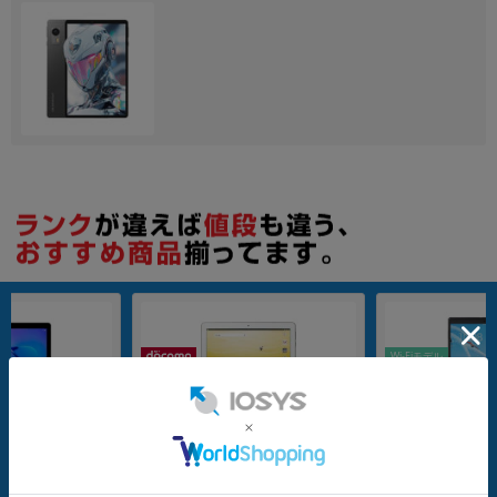
各項目のチェックボックスは「or検索」となります。
ただし機能別のみ「and検索」となります。
Wi-Fiモデル
32GB
nanoSIM
64GB
0 Wi-Fiモデル AGS-W
【SIMロック解除済】docomo dtab
Lenovo TAB4 8 Pl
d-01K Gold
-Fi Aurora Black
メーカー：Huawei
メーカー：Lenovo
発売日：2018/02
発売日：2019/07