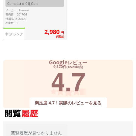
Compact d-01J Gold
メーカー：Huawei
メーカー
発売日： 2017/05
製造、販売メーカーの絞り込み
付属品: 本体のみ
「Apple」「SONY」「SHARP」など
在庫数：1
2,980
円
機能・特徴
中古Bランク
(税込)
商品の搭載機能による絞り込み
「5G対応」「防水」「ワンセグ」など
ドライブ
Google
レビュー
ドライブの絞り込み
4.7
9,520件
(12/24時点)
ランク
商品状態の絞り込み
「新品」「未使用」「中古」など
CPU
満足度 4.7！実際のレビューを見る
CPUの絞り込み
OS
OSの絞り込み
メモリ
閲覧履歴が見つかりません