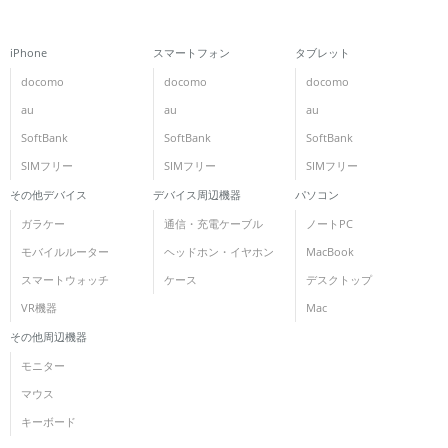
各項目のチェックボックスは「or検索」となります。
ただし機能別のみ「and検索」となります。
iPhone
スマートフォン
タブレット
docomo
docomo
docomo
au
au
au
SoftBank
SoftBank
SoftBank
SIMフリー
SIMフリー
SIMフリー
その他デバイス
デバイス周辺機器
パソコン
ガラケー
通信・充電ケーブル
ノートPC
モバイルルーター
ヘッドホン・イヤホン
MacBook
スマートウォッチ
ケース
デスクトップ
VR機器
Mac
その他周辺機器
モニター
マウス
キーボード