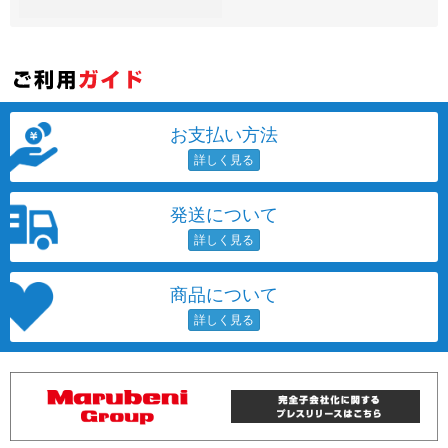
~
容量
~
お支払い方法
モニタサイズ
~
発送について
価格
円 ～
円
商品について
発売日
月 から
年
月 まで
年