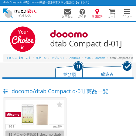
dtab Compact d-01J(docomo)商品一覧│中古スマホ販売の【イオシス】
お問合せ
店舗案内
メニュー
ガイド
カート
dtab Compact d-01J
かんたんパソコン検索に切り替える
イオシス 【ホーム】
商品一覧
タブレット
Android
dtab
docomo
dtab Compact d-01J
フリーワード
並び順
絞込み
除外ワード
docomo/dtab Compact d-01J 商品一覧
人気の検索ワード：
Let's note
EliteBook
MacBook
カテゴリー
商品ジャンルの絞り込み
「スマートフォン」「タブレット」など
シリーズ
16GB
nanoSIM
商品シリーズ名・ブランド名の絞り込み。
【SIMロック解除済】docomo dtab
「iPhone」「Xperia」「Galaxy」など