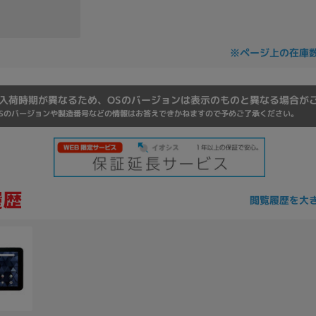
Core i7
Core i5
Core i3
そ
※ページ上の在庫
メモリ
入荷時期が異なるため、OSのバージョンは表示のものと異なる場合が
~
Sのバージョンや製造番号などの情報はお答えできかねますので予めご了承ください。
omeOS
その他
モニタサイズ
~
閲覧履歴を大
発売日
月
年
月
年