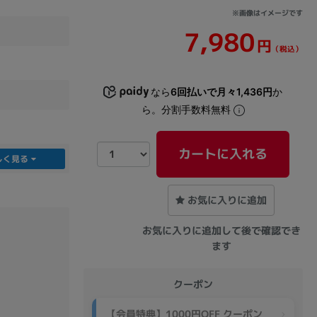
※画像はイメージです
7,980
sonic
FUJITSU
Lenovo
円
（税込）
なら
6回払いで月々1,436円
か
ら。分割手数料無料
カートに入れる
しく見る
DVD-ROM
DVD±RW
お気に入りに追加
お気に入りに追加して後で確認でき
ます
クーポン
Ryzen 7
Ryzen 5
Core i9
【会員特典】1000円OFF クーポン