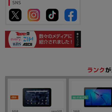
SNS
Wi-Fiモデル
M
32GB
nanoSIM
16GB