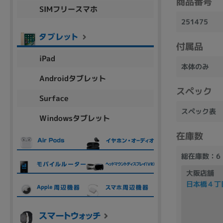
商品番号
SIMフリースマホ
商品シリーズ名・ブランド名の絞り込み。
251475
Let's note
dynabook
Thinkpad
LAVIE
FMV
macbook
Inspiron
aspire
付属品
iPad
本体のみ
Androidタブレット
スペック
機能・特徴
Surface
商品の搭載機能による絞り込み
スペック表
Windowsタブレット
Webカメラ内蔵
在庫数
総在庫数：6
大阪店舗
日本橋４丁
ランク
商品状態の絞り込み
新品/未使用
Aランク
Bラ
未使用
中古
新品