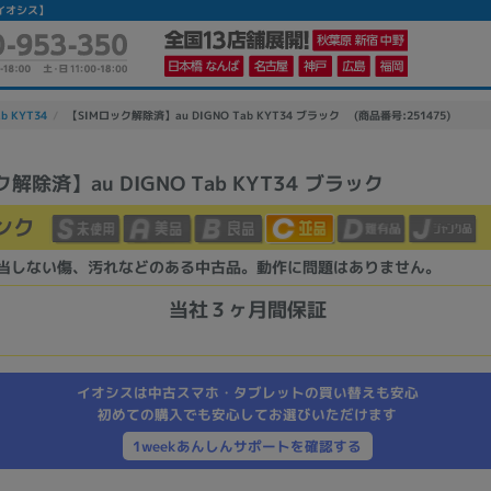
【イオシス】
ab KYT34
【SIMロック解除済】au DIGNO Tab KYT34 ブラック (商品番号:251475)
ク解除済】au DIGNO Tab KYT34 ブラック
かんたんパソコン検索に切り替える
ンク
当しない傷、汚れなどのある中古品。動作に問題はありません。
カテゴリー
商品ジャンルの絞り込み
当社３ヶ月間保証
ノートPC
デスクPC
モニター
イオシスは中古スマホ・タブレットの買い替えも安心
初めての購入でも安心してお選びいただけます
1weekあんしんサポートを確認する
メーカー