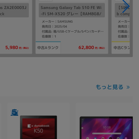
us ZA2E0003J
Samsung Galaxy Tab S10 FE Wi
【SIMロック
ack
-Fi SM-X520 グレー【RAM8GB/
b compact 
ROM128GB 国内版】
メーカー：SAMSUNG
メーカー：Hua
発売日：2025/04
発売日：2018/
付属品: 本体
付属品: 箱/USB-Cケーブル/Sペン/カードスロットピン/マニュアル
在庫数：1
在庫数：1
5,980
62,800
中古Aランク
中古Cランク
(税込)
(税込)
円
円
もっと見る