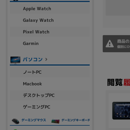
アウトレット
Apple Watch
Galaxy Watch
Pixel Watch
OS
OSの絞り込み
商品の
Garmin
個別にO
Chr
Win 11
Win 10
MacOS
Win 7
Win 8
容量
ノートPC
~
Macbook
デスクトップPC
価格
ゲーミングPC
円 ～
円