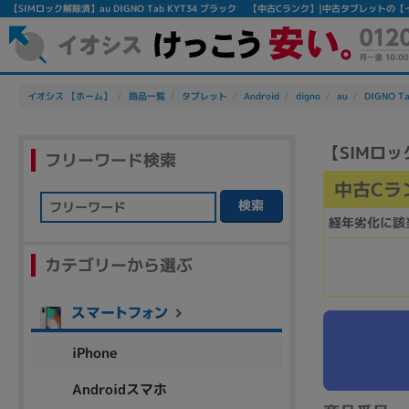
【SIMロック解除済】au DIGNO Tab KYT34 ブラック 【中古Cランク】|中古タブレットの
イオシス 【ホーム】
商品一覧
タブレット
Android
digno
au
DIGNO T
【SIMロッ
フリーワード検索
中古Cラ
検索
経年劣化に該
フリーワード
カテゴリーから選ぶ
除外ワード
人気の検索ワード：
Let's note
EliteBook
MacBook
iPhone
Androidスマホ
シリーズ