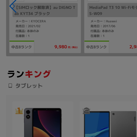
T
【SIMロック解除済】au DIGNO T
MediaPad T3 10 Wi-Fi
ab KYT34 ブラック
S-W09
メーカー：KYOCERA
メーカー：Huawei
発売日：2021/02
発売日：2017/06
付属品: 本体のみ
付属品: 本体のみ
在庫数：1
在庫数：1
9,980
2,9
中古Bランク
中古Bランク
込)
(税込)
円
タブレット