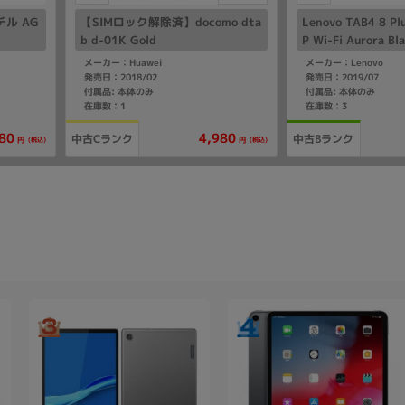
モデル AG
【SIMロック解除済】docomo dta
Lenovo TAB4 8 Pl
b d-01K Gold
P Wi-Fi Aurora Bl
メーカー：Huawei
メーカー：Lenovo
発売日：2018/02
発売日：2019/07
付属品: 本体のみ
付属品: 本体のみ
在庫数：1
在庫数：3
80
4,980
中古Cランク
中古Bランク
(税込)
(税込)
円
円