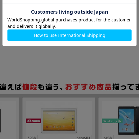
Wi-Fiモデル
32GB
nanoSIM
64GB