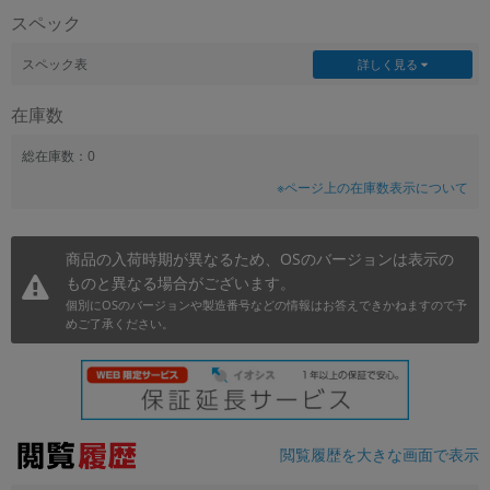
スペック
~
スペック表
詳しく見る
容量
在庫数
~
総在庫数：0
モニタサイズ
※ページ上の在庫数表示について
~
商品の入荷時期が異なるため、OSのバージョンは表示の
価格
ものと異なる場合がございます。
円 ～
円
個別にOSのバージョンや製造番号などの情報はお答えできかねますので予
めご了承ください。
発売日
月 から
年
閲覧履歴を大きな画面で表示
月 まで
年