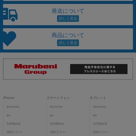
発送について
商品について
iPhone
スマートフォン
タブレット
docomo
docomo
docomo
au
au
au
SoftBank
SoftBank
SoftBank
SIMフリー
SIMフリー
SIMフリー