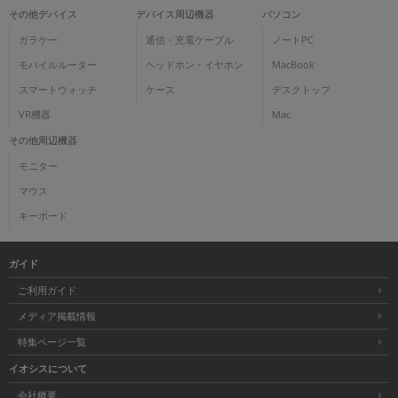
その他デバイス
デバイス周辺機器
パソコン
ガラケー
通信・充電ケーブル
ノートPC
モバイルルーター
ヘッドホン・イヤホン
MacBook
スマートウォッチ
ケース
デスクトップ
VR機器
Mac
その他周辺機器
モニター
マウス
キーボード
ガイド
ご利用ガイド
メディア掲載情報
特集ページ一覧
イオシスについて
会社概要