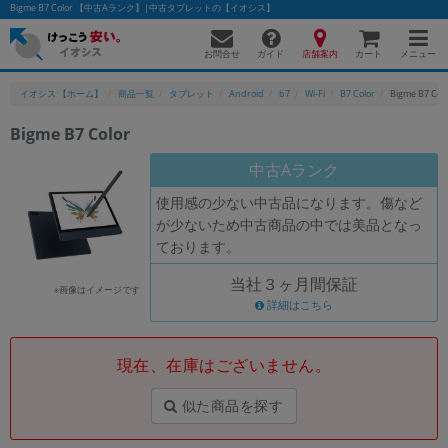
Bigme B7 Color 【中古Aランク】|中古タブレットの【イオシス】
お問合せ
店舗案内
メニュー
ガイド
カート
イオシス 【ホーム】
商品一覧
タブレット
Android
b7
Wi-Fi
B7 Color
Bigme B7 Co
Bigme B7 Color
かんたんパソコン検索に切り替える
中古Aランク
使用感の少ない中古品になります。傷など
が少ないため中古商品の中では美品となっ
フリーワード
ております。
除外ワード
当社３ヶ月間保証
※画像はイメージです
人気の検索ワード：
Let's note
詳細はこちら
EliteBook
MacBook
カテゴリー
現在、在庫はございません。
商品ジャンルの絞り込み
「スマートフォン」「タブレット」など
似た商品を探す
シリーズ
商品シリーズ名・ブランド名の絞り込み。