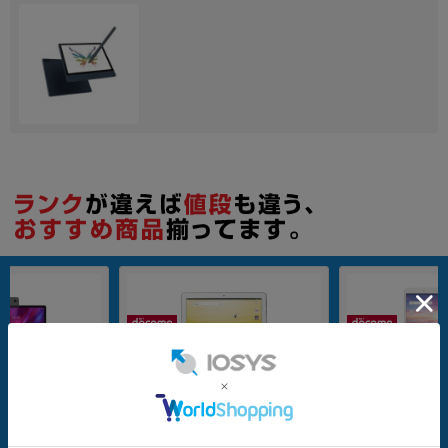
各項目のチェックボックスは「or検索」となります。
ただし機能別のみ「and検索」となります。
32GB
nanoSIM
32GB
b 11 Wi-Fiモデル 12
【SIMロック解除済】docomo dtab
【SIMロック解除済】
4JP ストームグレイ
d-01K Gold
compact d-02K Go
メーカー：Huawei
メーカー：Huawei
発売日：2018/02
発売日：2018/08