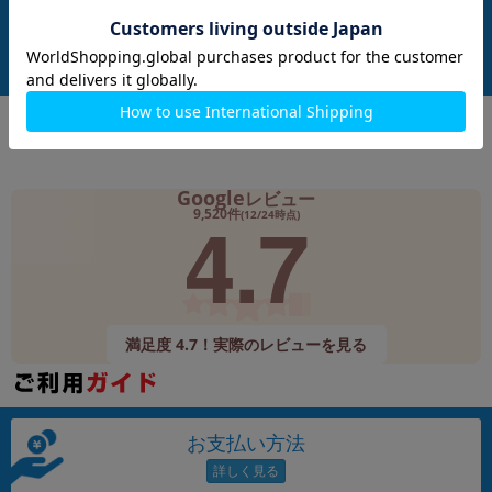
付属品: 本体のみ
付属品: 本体のみ
在庫数：1
在庫数：1
中古Cランク
中古Cランク
23,800
4,980
(税込)
(税込)
円
円
Google
レビュー
4.7
9,520件
(12/24時点)
満足度 4.7！実際のレビューを見る
お支払い方法