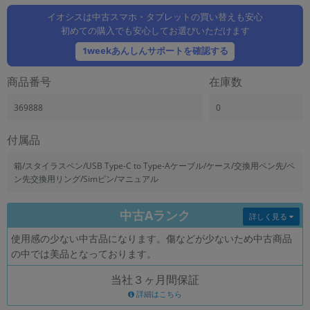
「iPhone」「Xperia」「Galaxy」など
イオシスは中古スマホ・タブレットの買い替えも安心
メーカー
初めての購入でも安心してお選びいただけます
製造、販売メーカーの絞り込み
1weekあんしんサポートを確認する
「Apple」「SONY」「SHARP」など
機能・特徴
商品番号
在庫数
商品の搭載機能による絞り込み
「5G対応」「防水」「ワンセグ」など
369888
0
ドライブ
付属品
ドライブの絞り込み
箱/スタイラスペン/USB Type-C to Type-Aケーブル/ケース/交換用ペン先/ペ
ランク
ン先交換用リング/Simピン/マニュアル
商品状態の絞り込み
「新品」「未使用」「中古」など
中古Aランク
詳しく見る
CPU
CPUの絞り込み
使用感の少ない中古品になります。傷などが少ないため中古商品
の中では美品となっております。
OS
OSの絞り込み
当社３ヶ月間保証
詳細はこちら
メモリ