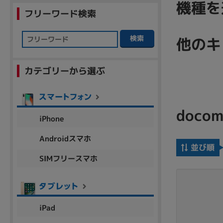
機種を
商品シリーズ名・ブランド名の絞り込み。
フリーワード検索
Let's note
dynabook
Thinkpad
LAVIE
FMV
検索
他のキ
macbook
Inspiron
aspire
カテゴリーから選ぶ
機能・特徴
商品の搭載機能による絞り込み
doco
iPhone
Webカメラ内蔵
Androidスマホ
並び順
SIMフリースマホ
ランク
商品状態の絞り込み
iPad
新品/未使用
Aランク
Bラ
未使用
中古
新品