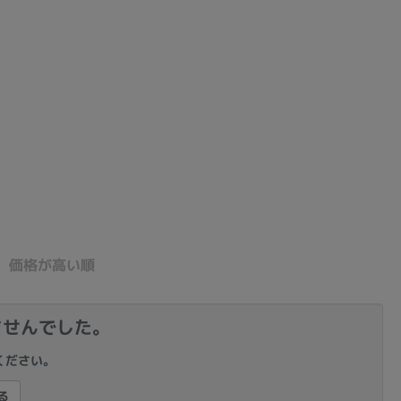
sonic
FUJITSU
Lenovo
DVD-ROM
DVD±RW
価格が高い順
ませんでした。
ください。
Ryzen 7
Ryzen 5
Core i9
る