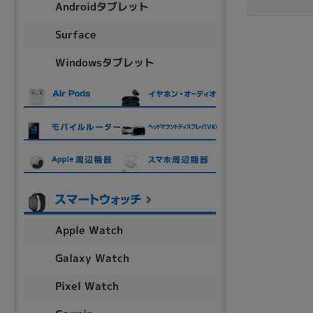
Androidタブレット
アウトレット
Surface
Windowsタブレット
OS
OSの絞り込み
Chr
Win 11
Win 10
MacOS
Win 7
Win 8
容量
~
Apple Watch
価格
Galaxy Watch
円 ～
円
Pixel Watch