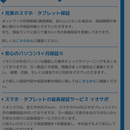
充実のスマホ・タブレット保証
ネットワーク利用制限(通信規制、赤ロム)となった場合は、保証期間の有
無に関わらず保証対象とさせていただきます。
また、商品ランクに応じて最大6ヶ月の長期保証を実施しております。
詳しくは
こちらから
ご確認ください。
安心のパソコン3ヶ月保証※
イオシスの中古パソコンは徹底した動作チェックやクリーニングをおこな
っておりますが、万一商品に不良等、問題があった場合はご連絡くださ
い。 修理・交換、もしくは返金でのご対応をさせていただきます。
より詳しい保証内容や保証対象外項目に関しては
こちらから
ご確認くださ
い。
スマホ・タブレットの延長保証サービス イオサポ
イオシスでは、全ての中古iPhone、スマホやiPadなどのタブレットに3ヶ
月の無償保証が付いておりますが、万一商品に不良があるのではないかと
不安な方向けに延長保証サービスがございます。
ご加入いただくことで保証期間を1年間延長し、中古品でもより安心して
ご利用いただけます。