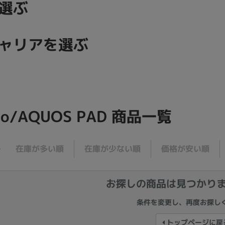
選ぶ
製造、販売メーカーの絞り込み
Pana
TOSHIBA
Apple
SONY
VAIO
ャリアを選ぶ
Asus
HP
ドライブ
ドライブの絞り込み
mo/AQUOS PAD
商品一覧
DVD-マルチ
BD-ROM
BD−R
DVDスーパーマルチ
その他
在庫が多い順
在庫が少ない順
価格が安い順
お探しの商品は見つかり
CPU
CPUの絞り込み
条件を変更し、再度お探し
Apple M1
Apple M2
ンク
Cランク
Ryzen 9
トップページに戻