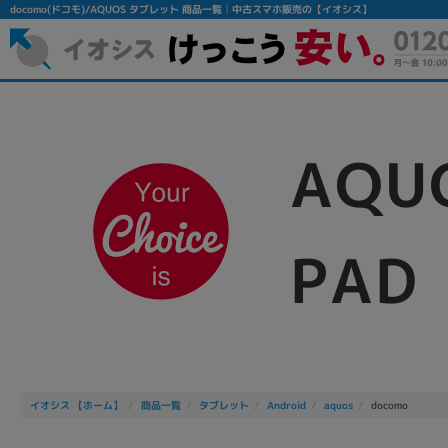
docomo(ドコモ)/AQUOS タブレット 商品一覧│中古スマホ販売の【イオシス】
AQU
PAD
フリーワード
除外ワード
人気の検索ワード：
Let's note
EliteBook
MacBook
イオシス 【ホーム】
商品一覧
タブレット
Android
aquos
docomo
シリーズ