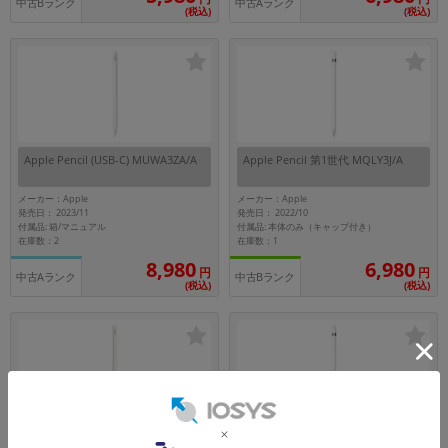
中古Bランク
中古Aランク
(税込)
(税込)
Apple Pencil (USB-C) MUWA3ZA/A
Apple Pencil 第1世代 MQLY3J/A
メーカー：Apple
メーカー：Apple
発売日： 2023/11
発売日： 2022/10
付属品: 箱/マニュアル
付属品: 本体のみ（キャップ付き）
在庫数：2
在庫数：1
8,980
6,980
円
円
中古Aランク
中古Bランク
(税込)
(税込)
Apple Pencil 第2世代 MU8F2J/A
Apple Pencil 第1世代 MK0C2J/A