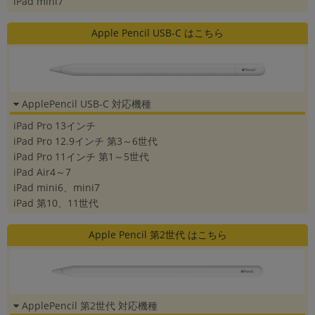
iPad mini7
「iPhone」「Xperia」「Galaxy」など
メーカー
Apple Pencil USB-C はこちら
製造、販売メーカーの絞り込み
「Apple」「SONY」「SHARP」など
機能・特徴
商品の搭載機能による絞り込み
ApplePencil USB-C 対応機種
「5G対応」「防水」「ワンセグ」など
iPad Pro 13インチ
ドライブ
iPad Pro 12.9インチ 第3～6世代
ドライブの絞り込み
iPad Pro 11インチ 第1～5世代
iPad Air4～7
ランク
iPad mini6、mini7
商品状態の絞り込み
「新品」「未使用」「中古」など
iPad 第10、11世代
CPU
Apple Pencil 第2世代 はこちら
CPUの絞り込み
OS
OSの絞り込み
ApplePencil 第2世代 対応機種
メモリ