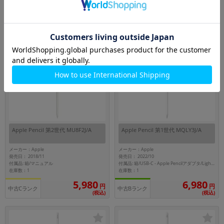
メーカー：Apple
メーカー：Apple
発売日： 2018/11
発売日： 2015/11
付属品: 本体のみ
付属品: 本体のみ(上部ライトニングコネクタキャップあり)
在庫数：5
在庫数：3
5,980
5,980
円
円
中古Cランク
中古Bランク
(税込)
(税込)
Apple Pencil 第2世代 MU8F2J/A
Apple Pencil 第1世代 MQLY3J/A
メーカー：Apple
メーカー：Apple
発売日： 2018/11
発売日： 2022/10
付属品: 箱/マニュアル
付属品: 箱/USB-C - Apple Pencilアダプタ/Lightningコネクタ/交換用ペン先/マニュアル
在庫数：1
在庫数：1
5,980
6,980
円
円
中古Cランク
中古Bランク
(税込)
(税込)