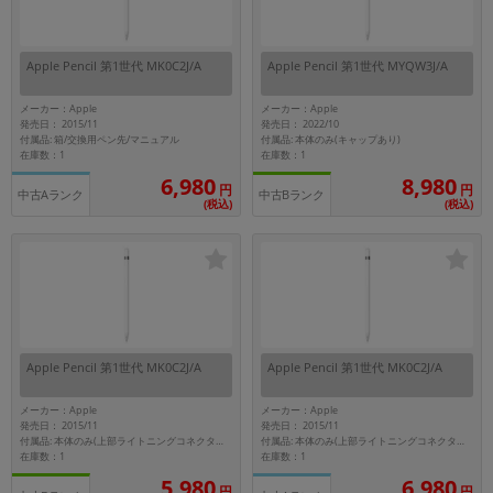
Apple Pencil 第1世代 MK0C2J/A
Apple Pencil 第1世代 MYQW3J/A
メーカー：Apple
メーカー：Apple
発売日： 2015/11
発売日： 2022/10
付属品: 箱/交換用ペン先/マニュアル
付属品: 本体のみ(キャップあり)
在庫数：1
在庫数：1
6,980
8,980
円
円
中古Aランク
中古Bランク
(税込)
(税込)
Apple Pencil 第1世代 MK0C2J/A
Apple Pencil 第1世代 MK0C2J/A
メーカー：Apple
メーカー：Apple
発売日： 2015/11
発売日： 2015/11
付属品: 本体のみ(上部ライトニングコネクタキャップなし)
付属品: 本体のみ(上部ライトニングコネクタキャップあり)
在庫数：1
在庫数：1
5,980
6,980
円
円