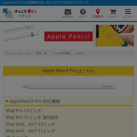
applepencil スマホ周辺機器 商品一覧│中古スマホ販売の【イオシス】
お問合せ
店舗案内
メニュー
ガイド
カート
Apple Pencil
かんたんパソコン検索に切り替える
イオシス 【ホーム】
商品一覧
スマホ周辺機器
pencil
フリーワード
Apple Pencil Pro はこちら
除外ワード
人気の検索ワード：
Let's note
EliteBook
MacBook
ApplePencil Pro 対応機種
カテゴリー
iPad Pro 13インチ
商品ジャンルの絞り込み
「スマートフォン」「タブレット」など
iPad Pro 11インチ 第5世代
iPad Air6、Air7 13インチ
シリーズ
iPad Air6、Air7 11インチ
商品シリーズ名・ブランド名の絞り込み。