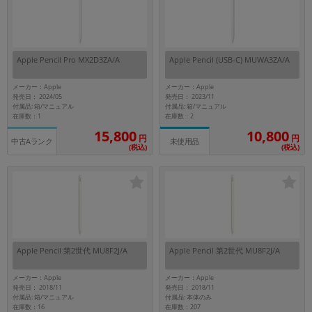
Apple Pencil Pro MX2D3ZA/A
Apple Pencil (USB-C) MUWA3ZA/A
メーカー：Apple
メーカー：Apple
発売日： 2024/05
発売日： 2023/11
付属品: 箱/マニュアル
付属品: 箱/マニュアル
在庫数：1
在庫数：2
15,800
10,800
円
円
中古Aランク
未使用品
(税込)
(税込)
Apple Pencil 第2世代 MU8F2J/A
Apple Pencil 第2世代 MU8F2J/A
メーカー：Apple
メーカー：Apple
発売日： 2018/11
発売日： 2018/11
付属品: 箱/マニュアル
付属品: 本体のみ
在庫数：16
在庫数：207