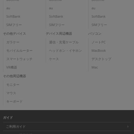
au
au
au
SoftBank
SoftBank
SoftBank
SIMフリー
SIMフリー
SIMフリー
その他デバイス
デバイス周辺機器
パソコン
ガラケー
通信・充電ケーブル
ノートPC
モバイルルーター
ヘッドホン・イヤホン
MacBook
スマートウォッチ
ケース
デスクトップ
VR機器
Mac
その他周辺機器
モニター
マウス
キーボード
ガイド
ご利用ガイド