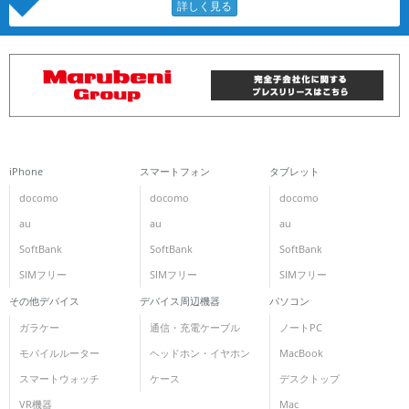
iPhone
スマートフォン
タブレット
docomo
docomo
docomo
au
au
au
SoftBank
SoftBank
SoftBank
SIMフリー
SIMフリー
SIMフリー
その他デバイス
デバイス周辺機器
パソコン
ガラケー
通信・充電ケーブル
ノートPC
モバイルルーター
ヘッドホン・イヤホン
MacBook
スマートウォッチ
ケース
デスクトップ
VR機器
Mac