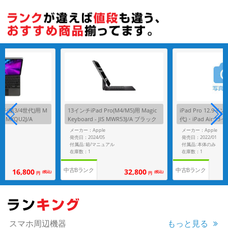
各項目のチェックボックスは「or検索」となります。
ただし機能別のみ「and検索」となります。
インチ(第3/4世代)用 M
13インチiPad Pro(M4/M5)用 Magic
iPad Pro 12.9イン
JIS MXQU2J/A
Keyboard - JIS MWR53J/A ブラック
代)・iPad Air 13
agic Keyboard - 
メーカー：Apple
メーカー：Apple
ラック
発売日：2024/05
発売日：2022/01
態
付属品: 箱/マニュアル
付属品: 本体のみ
在庫数：1
在庫数：1
中古Bランク
中古Bランク
16,800
32,800
(税込)
(税込)
円
円
スマホ周辺機器
もっと見る