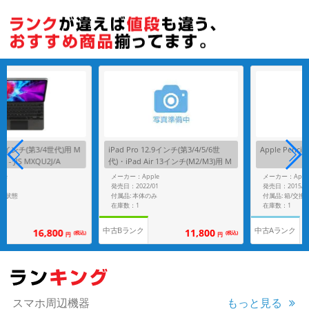
各項目のチェックボックスは「or検索」となります。
ただし機能別のみ「and検索」となります。
インチ(第3/4世代)用 M
iPad Pro 12.9インチ(第3/4/5/6世
Apple Pencil 第1
JIS MXQU2J/A
代)・iPad Air 13インチ(M2/M3)用 M
agic Keyboard - UK MJQK3BQ/A ブ
メーカー：Apple
メーカー：Apple
ラック
発売日：2022/01
発売日：2015/11
態
付属品: 本体のみ
付属品: 箱/交換用ペ
在庫数：1
在庫数：1
中古Bランク
中古Aランク
16,800
11,800
(税込)
(税込)
円
円
スマホ周辺機器
もっと見る