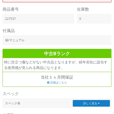
「iPhone」「Xperia」「Galaxy」など
商品番号
在庫数
メーカー
製造、販売メーカーの絞り込み
227537
0
「Apple」「SONY」「SHARP」など
機能・特徴
付属品
商品の搭載機能による絞り込み
「5G対応」「防水」「ワンセグ」など
箱/マニュアル
ドライブ
中古Bランク
ドライブの絞り込み
特に目立つ傷などがない中古品となりますが、経年劣化に該当す
ランク
る使用感が見られる商品になります。
商品状態の絞り込み
「新品」「未使用」「中古」など
当社１ヶ月間保証
CPU
詳細はこちら
CPUの絞り込み
スペック
OS
OSの絞り込み
スペック表
詳しく見る
メモリ