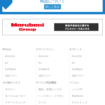
商品について
iPhone
スマートフォン
タブレット
docomo
docomo
docomo
au
au
au
SoftBank
SoftBank
SoftBank
SIMフリー
SIMフリー
SIMフリー
その他デバイス
デバイス周辺機器
パソコン
ガラケー
通信・充電ケーブル
ノートPC
モバイルルーター
ヘッドホン・イヤホン
MacBook
スマートウォッチ
ケース
デスクトップ