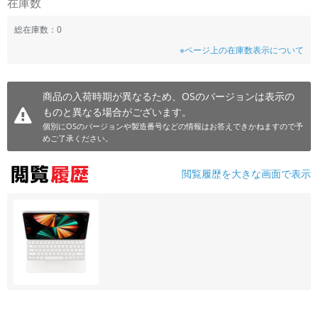
在庫数
~
総在庫数：0
※ページ上の在庫数表示について
容量
~
商品の入荷時期が異なるため、OSのバージョンは表示の
ものと異なる場合がございます。
モニタサイズ
個別にOSのバージョンや製造番号などの情報はお答えできかねますので予
~
めご了承ください。
価格
閲覧履歴を大きな画面で表示
円 ～
円
発売日
月 から
年
月 まで
年