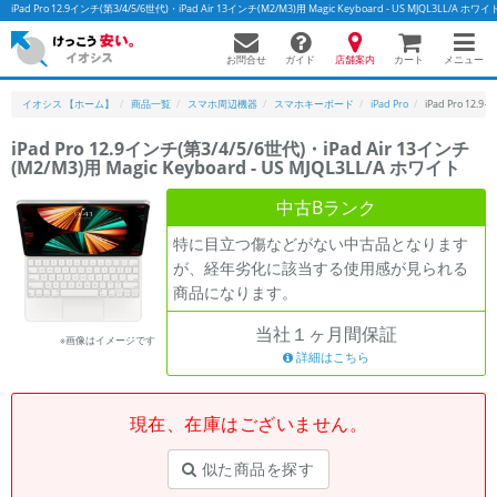
iPad Pro 12.9インチ(第3/4/5/6世代)・iPad Air 13インチ(M2/M3)用 Magic Keyboard - US MJ
お問合せ
店舗案内
メニュー
ガイド
カート
イオシス 【ホーム】
商品一覧
スマホ周辺機器
スマホキーボード
iPad Pro
iPad Pro 12.
iPad Pro 12.9インチ(第3/4/5/6世代)・iPad Air 13インチ
(M2/M3)用 Magic Keyboard - US MJQL3LL/A ホワイト
かんたんパソコン検索に切り替える
中古Bランク
特に目立つ傷などがない中古品となります
フリーワード
が、経年劣化に該当する使用感が見られる
商品になります。
除外ワード
当社１ヶ月間保証
人気の検索ワード：
Let's note
EliteBook
MacBook
※画像はイメージです
詳細はこちら
カテゴリー
商品ジャンルの絞り込み
「スマートフォン」「タブレット」など
現在、在庫はございません。
シリーズ
似た商品を探す
商品シリーズ名・ブランド名の絞り込み。