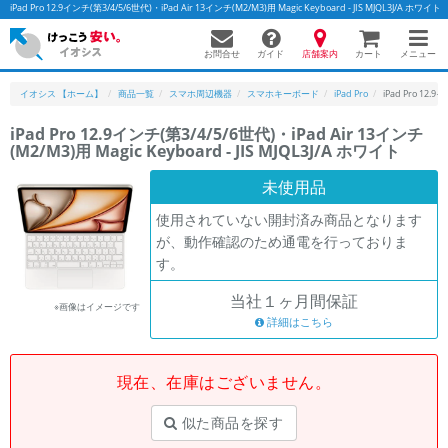
iPad Pro 12.9インチ(第3/4/5/6世代)・iPad Air 13インチ(M2/M3)用 Magic Keyboard - JIS MJ
お問合せ
店舗案内
メニュー
ガイド
カート
イオシス 【ホーム】
商品一覧
スマホ周辺機器
スマホキーボード
iPad Pro
iPad Pro 12.
iPad Pro 12.9インチ(第3/4/5/6世代)・iPad Air 13インチ
(M2/M3)用 Magic Keyboard - JIS MJQL3J/A ホワイト
かんたんパソコン検索に切り替える
未使用品
使用されていない開封済み商品となります
フリーワード
が、動作確認のため通電を行っておりま
す。
除外ワード
当社１ヶ月間保証
人気の検索ワード：
Let's note
EliteBook
MacBook
※画像はイメージです
詳細はこちら
カテゴリー
商品ジャンルの絞り込み
「スマートフォン」「タブレット」など
現在、在庫はございません。
シリーズ
似た商品を探す
商品シリーズ名・ブランド名の絞り込み。