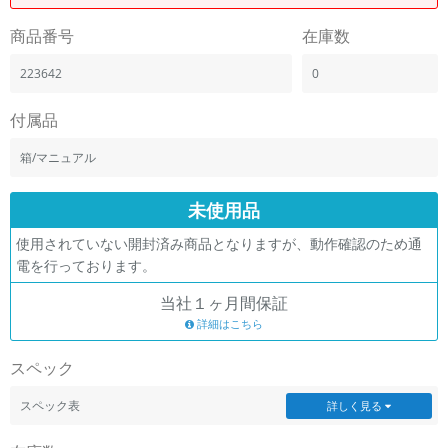
「iPhone」「Xperia」「Galaxy」など
商品番号
在庫数
メーカー
製造、販売メーカーの絞り込み
223642
0
「Apple」「SONY」「SHARP」など
機能・特徴
付属品
商品の搭載機能による絞り込み
「5G対応」「防水」「ワンセグ」など
箱/マニュアル
ドライブ
未使用品
ドライブの絞り込み
使用されていない開封済み商品となりますが、動作確認のため通
ランク
電を行っております。
商品状態の絞り込み
「新品」「未使用」「中古」など
当社１ヶ月間保証
CPU
詳細はこちら
CPUの絞り込み
スペック
OS
OSの絞り込み
スペック表
詳しく見る
メモリ