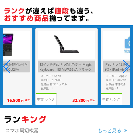
各項目のチェックボックスは「or検索」となります。
ただし機能別のみ「and検索」となります。
インチ(第3/4世代)用 M
13インチiPad Pro(M4/M5)用 Magic
iPad Pro 12.9イン
JIS MXQU2J/A
Keyboard - JIS MWR53J/A ブラック
代)・iPad Air 13
agic Keyboard - 
メーカー：Apple
メーカー：Apple
ラック
発売日：2024/05
発売日：2022/01
態
付属品: 箱/マニュアル
付属品: 本体のみ
在庫数：1
在庫数：1
中古Bランク
中古Bランク
16,800
32,800
(税込)
(税込)
円
円
スマホ周辺機器
もっと見る