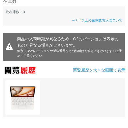
在庫数
~
総在庫数：0
※ページ上の在庫数表示について
容量
~
商品の入荷時期が異なるため、OSのバージョンは表示の
ものと異なる場合がございます。
モニタサイズ
個別にOSのバージョンや製造番号などの情報はお答えできかねますので予
~
めご了承ください。
価格
閲覧履歴を大きな画面で表示
円 ～
円
発売日
月 から
年
月 まで
年