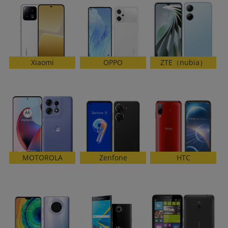
~
容量
~
ZTE（nubia）
Xiaomi
OPPO
モニタサイズ
~
価格
円 ～
円
Zenfone
MOTOROLA
HTC
発売日
月 から
年
月 まで
年