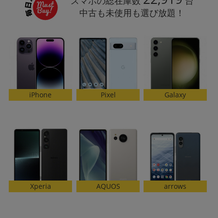
スマホの総在庫数
台
「iPhone」「Xperia」「Galaxy」など
中古も未使用も選び放題！
メーカー
製造、販売メーカーの絞り込み
「Apple」「SONY」「SHARP」など
機能・特徴
商品の搭載機能による絞り込み
「5G対応」「防水」「ワンセグ」など
ドライブ
iPhone
Galaxy
Pixel
ドライブの絞り込み
ランク
商品状態の絞り込み
「新品」「未使用」「中古」など
CPU
CPUの絞り込み
OS
AQUOS
arrows
Xperia
OSの絞り込み
メモリ