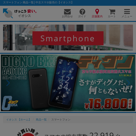
スマートフォン 商品一覧│中古スマホ販売の【イオシス】
お問合せ
店舗案内
メニュー
ガイド
カート
Smartphone
かんたんパソコン検索に切り替える
フリーワード
除外ワード
人気の検索ワード：
Let's note
EliteBook
MacBook
カテゴリー
商品ジャンルの絞り込み
「スマートフォン」「タブレット」など
イオシス 【ホーム】
商品一覧
スマートフォン
シリーズ
22,919
商品シリーズ名・ブランド名の絞り込み。