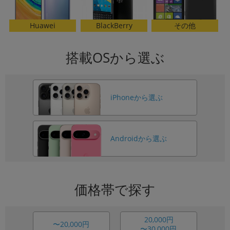
各項目のチェックボックスは「or検索」となります。
BlackBerry
Huawei
その他
ただし機能別のみ「and検索」となります。
搭載OSから選ぶ
iPhoneから選ぶ
Androidから選ぶ
価格帯で探す
20,000円
〜20,000円
〜30,000円