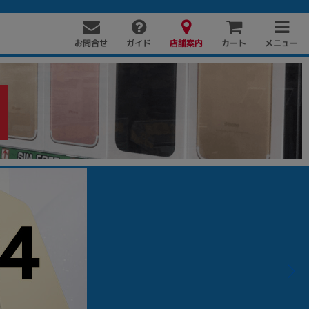
お問合せ
店舗案内
メニュー
ガイド
カート
PC周辺機器
PCパーツ
ソフト