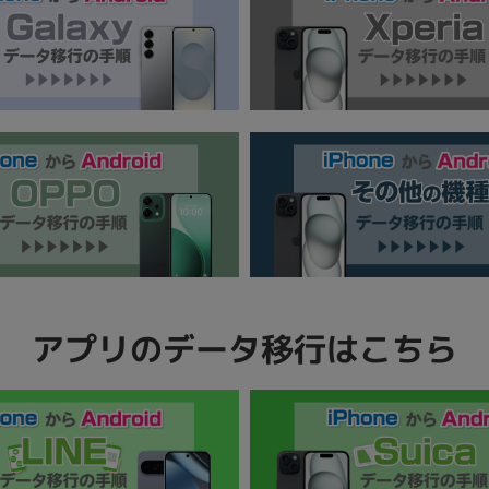
アプリのデータ移行はこちら