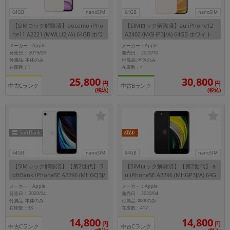
64GB
nanoSIM
64GB
nanoSIM
【SIMロック解除済】docomo iPho
【SIMロック解除済】au iPhone12
ne11 A2221 (MWLU2J/A) 64GB ホワ
A2402 (MGHP3J/A) 64GB ホワイト
イト
メーカー：Apple
メーカー：Apple
発売日： 2019/09
発売日： 2020/10
付属品: 本体のみ
付属品: 本体のみ
在庫数：1
在庫数：4
25,800
30,800
円
円
中古Cランク
中古Bランク
(税込)
(税込)
64GB
nanoSIM
64GB
nanoSIM
【SIMロック解除済】【第2世代】 S
【SIMロック解除済】【第2世代】 a
oftBank iPhoneSE A2296 (MHGQ3J/
u iPhoneSE A2296 (MHGP3J/A) 64G
A) 64GB ホワイト
B ブラック
メーカー：Apple
メーカー：Apple
発売日： 2020/04
発売日： 2020/04
付属品: 本体のみ
付属品: 本体のみ
在庫数：38
在庫数：417
14,800
14,800
円
円
中古Cランク
中古Cランク