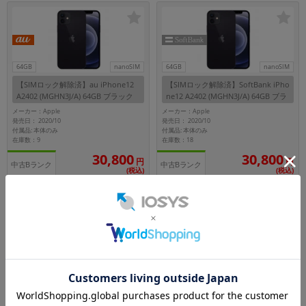
64GB
nanoSIM
64GB
nanoSIM
【SIMロック解除済】au iPhone12
【SIMロック解除済】SoftBank iPho
A2402 (MGHN3J/A) 64GB ブラック
ne12 A2402 (MGHN3J/A) 64GB ブラ
ック
メーカー：Apple
メーカー：Apple
発売日： 2020/10
発売日： 2020/10
付属品: 本体のみ
付属品: 本体のみ
在庫数：9
在庫数：18
30,800
30,800
円
円
中古Bランク
中古Bランク
(税込)
(税込)
64GB
nanoSIM
64GB
nanoSIM
【SIMロック解除済】docomo iPho
【SIMロック解除済】SoftBank iPho
ne12 A2402 (MGHQ3J/A) 64GB (PR
ne12 A2402 (MGHP3J/A) 64GB ホワ
ODUCT)RED
イト
メーカー：Apple
メーカー：Apple