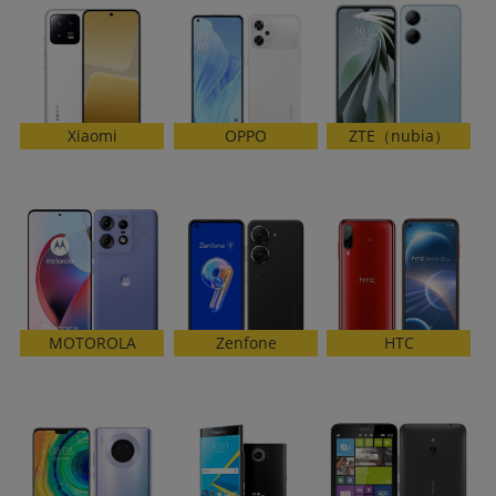
~
容量
~
ZTE（nubia）
Xiaomi
OPPO
モニタサイズ
~
価格
円 ～
円
Zenfone
MOTOROLA
HTC
発売日
月 から
年
月 まで
年