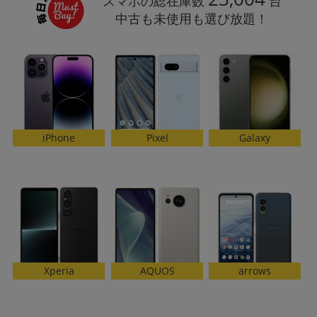
スマホの総在庫数
台
「iPhone」「Xperia」「Galaxy」など
中古も未使用も選び放題！
メーカー
製造、販売メーカーの絞り込み
「Apple」「SONY」「SHARP」など
機能・特徴
商品の搭載機能による絞り込み
「5G対応」「防水」「ワンセグ」など
ドライブ
iPhone
Galaxy
Pixel
ドライブの絞り込み
ランク
商品状態の絞り込み
「新品」「未使用」「中古」など
CPU
CPUの絞り込み
OS
AQUOS
arrows
Xperia
OSの絞り込み
メモリ