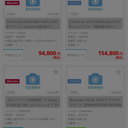
SIMFREE
256GB
nanoSIM
512GB
iPhone16e A3409 (MD1T4J/A) 256G
iPhone Air A3516 (MG2F4J/A) 512G
B ブラック 【docomo版SIMフリ
B スカイブルー 【国内版SIMフリ
ー】
ー】
メーカー：Apple
メーカー：Apple
発売日： 2024/09
発売日： 2025/09
付属品: 本体のみ
付属品: 箱/USB-C充電ケーブル(1m)/SIMカードツール
在庫数：1
在庫数：2
154,800
94,800
円
円
中古Aランク
中古Aランク
(税込)
(税込)
SIMFREE
256GB
nanoSIM
128GB
nanoSIM
【ネットワーク利用制限－】Galaxy
Blackview OSCAL TIGER 8 プラチナ
Z Flip6 SC-54E シルバーシャドウ【R
ブラック 【RAM4GB/ROM128GB/海
AM12GB/ROM256GB docomo版SI
外版 SIMフリー】
メーカー：SAMSUNG
メーカー：Blackview
Mフリー】
発売日： 2024/07
発売日： 2025/10
付属品: 本体のみ
付属品: 箱/USBケーブル(CtoC)/SIM取り出し用ピン/取扱説明書
在庫数：1
在庫数：1