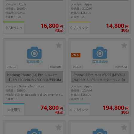
B ブラック
A) 64GB ホワイト
メーカー：Apple
メーカー：Apple
発売日： 2020/04
発売日： 2020/04
付属品: 本体のみ
付属品: 本体のみ
在庫数：150
在庫数：65
16,800
14,800
円
円
中古Bランク
中古Cランク
(税込)
(税込)
256GB
nanoSIM
256GB
nanoSIM
Nothing Phone (4a) Pro シルバー
iPhone16 Pro Max A3295 (MYWG3
【RAM12GB/ROM256GB 楽天版SIM
J/A) 256GB ブラックチタニウム 【a
フリー】
u版SIMフリー】
メーカー：Nothing Technology
メーカー：Apple
発売日： 2026/04
発売日： 2024/09
付属品: 本体のみ
付属品: 箱/Nothing Cable (c-c) 100 cm/Phone (4a) Pro Case/SIMトレイ取り出しツール/安全と保証に関する情報
在庫数：1
在庫数：1
194,800
74,800
円
円
未使用品
中古Aランク
(税込)
(税込)