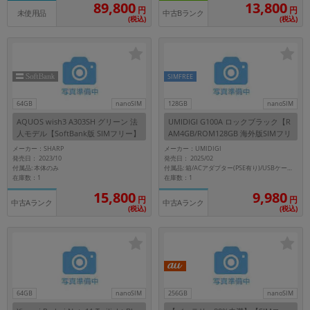
89,800
13,800
円
円
未使用品
中古Bランク
(税込)
(税込)
SIMFREE
64GB
nanoSIM
128GB
nanoSIM
AQUOS wish3 A303SH グリーン 法
UMIDIGI G100A ロックブラック【R
人モデル【SoftBank版 SIMフリー】
AM4GB/ROM128GB 海外版SIMフリ
ー】
メーカー：SHARP
メーカー：UMIDIGI
発売日： 2023/10
発売日： 2025/02
付属品: 本体のみ
付属品: 箱/ACアダプター(PSE有り)/USBケーブル/SIMピン/マニュアル
在庫数：1
在庫数：1
15,800
9,980
円
円
中古Aランク
中古Aランク
(税込)
(税込)
64GB
nanoSIM
256GB
nanoSIM