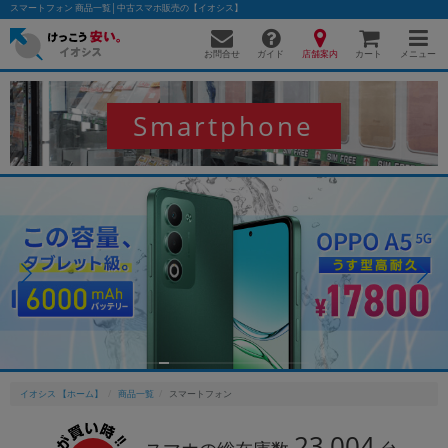
スマートフォン 商品一覧│中古スマホ販売の【イオシス】
お問合せ
店舗案内
メニュー
ガイド
カート
Smartphone
かんたんパソコン検索に切り替える
フリーワード
除外ワード
人気の検索ワード：
Let's note
EliteBook
MacBook
カテゴリー
商品ジャンルの絞り込み
「スマートフォン」「タブレット」など
イオシス 【ホーム】
商品一覧
スマートフォン
シリーズ
23,004
商品シリーズ名・ブランド名の絞り込み。