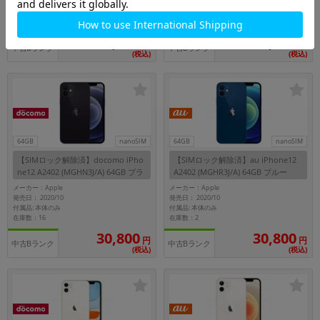
発売日： 2020/10
発売日： 2020/10
付属品: 本体のみ
付属品: 箱/USB Type-C to Lightningケーブル/SIMカードツール/マニュアル
在庫数：8
在庫数：6
30,800
30,800
円
円
中古Bランク
中古Bランク
(税込)
(税込)
64GB
nanoSIM
64GB
nanoSIM
【SIMロック解除済】docomo iPho
【SIMロック解除済】au iPhone12
ne12 A2402 (MGHN3J/A) 64GB ブラ
A2402 (MGHR3J/A) 64GB ブルー
ック
メーカー：Apple
メーカー：Apple
発売日： 2020/10
発売日： 2020/10
付属品: 本体のみ
付属品: 本体のみ
在庫数：16
在庫数：2
30,800
30,800
円
円
中古Bランク
中古Bランク
(税込)
(税込)