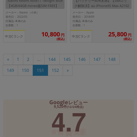
Xiaomi Redmi Note11 Twilight Blue
【バッテリー80%未満】【SIMロッ
【4GB/64GB mineo版SIM FREE】
ク解除済】au iPhoneXS Max A2102
(MT6W2J/A) 256GB ゴールド
メーカー：Xiaomi （小米）
メーカー：Apple
発売日： 2022/03
発売日： 2018/09
付属品: 本体のみ
付属品: 本体のみ
在庫数：1
在庫数：1
10,800
25,800
円
円
中古Cランク
中古Cランク
(税込)
(税込)
«
1
2
...
144
145
146
147
148
149
150
151
152
»
Google
レビュー
4.7
9,520件
(12/24時点)