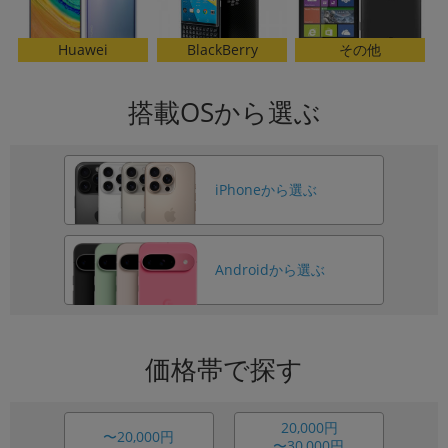
各項目のチェックボックスは「or検索」となります。
BlackBerry
Huawei
その他
ただし機能別のみ「and検索」となります。
搭載OSから選ぶ
iPhoneから選ぶ
Androidから選ぶ
価格帯で探す
20,000円
〜20,000円
〜30,000円