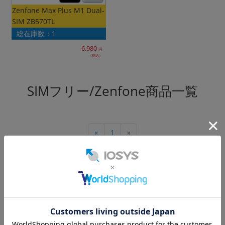
Zenfone Max Plus M1 Dual-
各項目のチェックボックスは「or検索」となります。
SIM ZB570TL
ただし機能別のみ「and検索」となります。
総在庫数：1
6,980
円
（税込）
SIMフリー/Zenfone商品一覧
1
«
»
Google
レビュー
4.7
9,520件
(12/24時点)