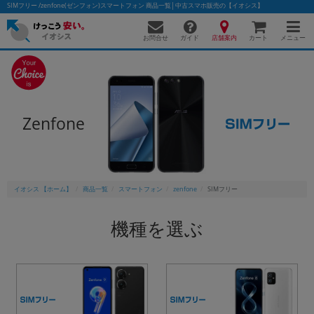
SIMフリー /zenfone(ゼンフォン)スマートフォン 商品一覧│中古スマホ販売の【イオシス】
お問合せ
店舗案内
メニュー
ガイド
カート
かんたんパソコン検索に切り替える
Zenfone
フリーワード
除外ワード
イオシス 【ホーム】
商品一覧
スマートフォン
zenfone
SIMフリー
人気の検索ワード：
Let's note
EliteBook
MacBook
機種を選ぶ
カテゴリー
商品ジャンルの絞り込み
「スマートフォン」「タブレット」など
シリーズ
商品シリーズ名・ブランド名の絞り込み。