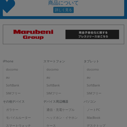
商品について
iPhone
スマートフォン
タブレット
docomo
docomo
docomo
au
au
au
SoftBank
SoftBank
SoftBank
SIMフリー
SIMフリー
SIMフリー
その他デバイス
デバイス周辺機器
パソコン
ガラケー
通信・充電ケーブル
ノートPC
モバイルルーター
ヘッドホン・イヤホン
MacBook
スマートウォッチ
ケース
デスクトップ