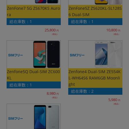
~
ZenFone7 5G ZS670KS Auro
ZenFone5Z ZS620KL-SL128S
ra
6 Dual-SIM
容量
総在庫数：1
総在庫数：1
25,800
10,800
~
円
円
（税込）
（税込）
モニタサイズ
~
価格
Zenfone5Q Dual-SIM ZC600
Zenfone4 Dual-SIM ZE554K
KL
L-WH64S6 RAM6GB Moonli
円 ～
円
ght
総在庫数：1
総在庫数：2
8,980
円
（税込）
5,980
円
発売日
（税込）
月 から
年
月 まで
年