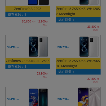
「iPhone」「Xperia」「Galaxy」など
Zenfone8 ZS590KS-WH128S
ZenFone9 AI2202
メーカー
8 Moonlight
総在庫数：9
製造、販売メーカーの絞り込み
「Apple」「SONY」「SHARP」など
総在庫数：1
36,800
42,800
～
円
円
（税込）
23,800
機能・特徴
円
（税込）
商品の搭載機能による絞り込み
「5G対応」「防水」「ワンセグ」など
ドライブ
ドライブの絞り込み
ランク
Zenfone8 ZS590KS-WH256S
Zenfone8 ZS590KS-SL128S8
商品状態の絞り込み
16 Moonlight
総在庫数：1
「新品」「未使用」「中古」など
総在庫数：1
23,800
円
CPU
（税込）
27,800
円
CPUの絞り込み
（税込）
OS
OSの絞り込み
メモリ