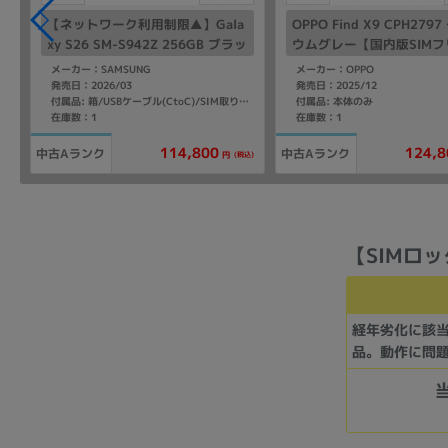
【ネットワーク利用制限▲】Gala
OPPO Find X9 CPH279
xy S26 SM-S942Z 256GB ブラッ
ウムグレー【国内版SIMフ
ク【SoftBank版 SIMフリー】
メーカー：SAMSUNG
メーカー：OPPO
発売日：2026/03
発売日：2025/12
付属品: 本体のみ
付属品: 箱/USBケーブル(CtoC)/SIM取り出し用ピン/クイックスタートガイド
在庫数：1
在庫数：1
114,800
124,8
中古Aランク
中古Aランク
(税込)
円
【SIMロック
経年劣化に該
品。動作に問