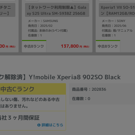
7 チタニ
【ネットワーク利用制限▲】Gala
Xperia1 VII SO
リー】
xy S25 Ultra SM-S938Z 256GB
ン【RAM12GB/ROM
チタニウムシルバーブルー【Soft
mo版SIMフリー】
メーカー：SAMSUNG
メーカー：SONY
Bank版 SIMフリー】
発売日：2025/02
発売日：2025/06
付属品: 本体のみ(Sペン付属)
付属品: 箱/マニュアル
在庫数：1
在庫数：1
00
137,800
中古Bランク
中古Bランク
(税込)
(税込)
円
円
解除済】Y!mobile Xperia8 902SO Black
中古Cランク
商品番号
：202836
在庫数
：0
当しない傷、汚れなどのある中古
題はありません。
当社３ヶ月間保証
詳細はこちら