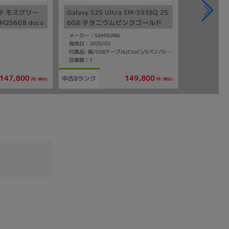
-51F モスグリー
Galaxy S25 Ultra SM-S938Q 25
256GB doco
6GB チタニウムピンクゴールド
【国内版 SIMフリー】
メーカー：SAMSUNG
発売日：2025/02
付属品: 箱/USBケーブル(CtoC)/Sペン/SIM取り出し用ピン/マニュアル
在庫数：1
147,800
149,800
中古Bランク
(税込)
(税込)
円
円