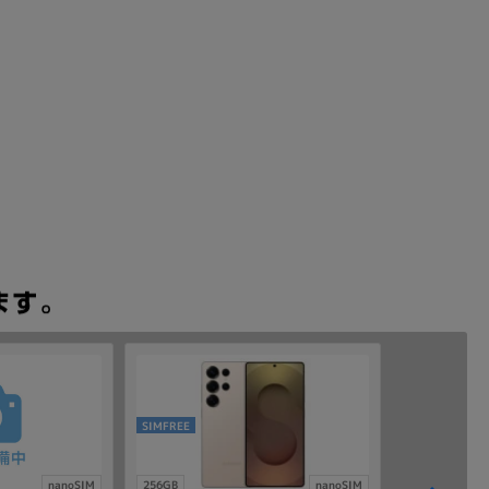
SIMFREE
nanoSIM
256GB
nanoSIM