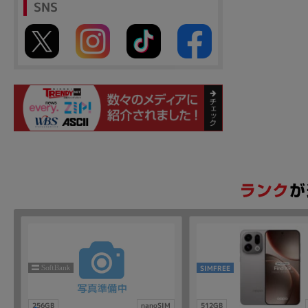
SNS
SIMFREE
256GB
nanoSIM
512GB