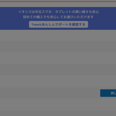
製造、販売メーカーの絞り込み
イオシスは中古スマホ・タブレットの買い替えも安心
Pana
TOSHIBA
Apple
SONY
VAIO
初めての購入でも安心してお選びいただけます
Asus
HP
1weekあんしんサポートを確認する
ドライブ
ドライブの絞り込み
DVD-マルチ
BD-ROM
BD−R
DVDスーパーマルチ
その他
詳
CPU
CPUの絞り込み
Apple M1
Apple M2
ンク
Cランク
Ryzen 9