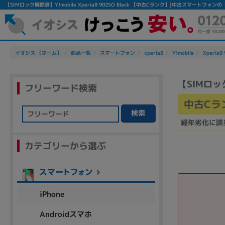
【SIMロック解除済】Y!mobile Xperia8 902SO Black 【中古Cランク】|中古スマートフォ
イオシス 【ホーム】
商品一覧
スマートフォン
xperia8
Y!mobile
Xperia8
【SIMロック解
フリーワード検索
中古Cラ
検索
経年劣化に該
フリーワード
カテゴリーから選ぶ
除外ワード
人気の検索ワード：
Let's note
EliteBook
MacBook
iPhone
Androidスマホ
シリーズ