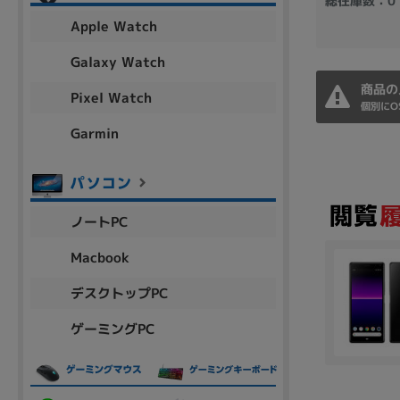
総在庫数：0
アウトレット
Apple Watch
Galaxy Watch
商品の
Pixel Watch
OS
個別にO
OSの絞り込み
Garmin
Chr
Win 11
Win 10
MacOS
Win 7
Win 8
容量
ノートPC
~
Macbook
デスクトップPC
価格
ゲーミングPC
円 ～
円