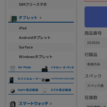
SIMフリースマホ
商品シリーズ名・ブランド名の絞り込み。
Let's note
dynabook
Thinkpad
LAVIE
FMV
macbook
Inspiron
aspire
iPad
商品番号
Androidタブレット
202836
機能・特徴
Surface
商品の搭載機能による絞り込み
付属品
Windowsタブレット
Webカメラ内蔵
本体のみ
スペック
スペック表
ランク
商品状態の絞り込み
在庫数
新品/未使用
Aランク
Bラ
未使用
中古
新品