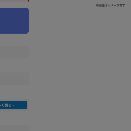
※画像はイメージです
sonic
FUJITSU
Lenovo
DVD-ROM
DVD±RW
しく見る
Ryzen 7
Ryzen 5
Core i9