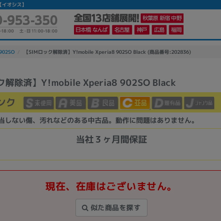
ンの【イオシス】
 902SO
【SIMロック解除済】Y!mobile Xperia8 902SO Black (商品番号:202836)
除済】Y!mobile Xperia8 902SO Black
かんたんパソコン検索に切り替える
ンク
当しない傷、汚れなどのある中古品。動作に問題はありません。
カテゴリー
商品ジャンルの絞り込み
当社３ヶ月間保証
ノートPC
デスクPC
モニター
現在、在庫はございません。
似た商品を探す
メーカー