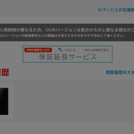
Core i7
Core i5
Core i3
そ
※ページ上の在庫
入荷時期が異なるため、OSのバージョンは表示のものと異なる場合が
メモリ
Sのバージョンや製造番号などの情報はお答えできかねますので予めご了承ください。
~
omeOS
その他
モニタサイズ
閲覧履歴を大
~
発売日
月
年
月
年