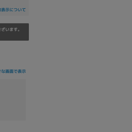
の他
数表示について
ございます。
きな画面で表示
 から
 まで