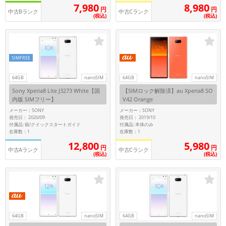
「iPhone」「Xperia」「Galaxy」など
7,980
8,980
円
円
中古Bランク
中古Cランク
(税込)
(税込)
メーカー
製造、販売メーカーの絞り込み
「Apple」「SONY」「SHARP」など
機能・特徴
SIMFREE
商品の搭載機能による絞り込み
「5G対応」「防水」「ワンセグ」など
64GB
nanoSIM
64GB
nanoSIM
Sony Xperia8 Lite J3273 White【国
【SIMロック解除済】au Xperia8 SO
ドライブ
内版 SIMフリー】
V42 Orange
ドライブの絞り込み
メーカー：SONY
メーカー：SONY
発売日： 2020/09
発売日： 2019/10
ランク
付属品: 箱/クイックスタートガイド
付属品: 本体のみ
在庫数：1
在庫数：1
商品状態の絞り込み
「新品」「未使用」「中古」など
12,800
5,980
円
円
中古Aランク
中古Cランク
(税込)
(税込)
CPU
CPUの絞り込み
OS
OSの絞り込み
64GB
nanoSIM
64GB
nanoSIM
メモリ