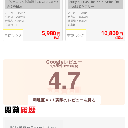
【SIMロック解除済】au Xperia8 SO
Sony Xperia8 Lite J3273 White【mi
~
V42 White
neo版 SIMフリー】
メーカー：SONY
メーカー：SONY
発売日： 2019/10
発売日： 2020/09
容量
付属品: 本体のみ
付属品: 本体のみ
在庫数：1
在庫数：1
~
10,800
5,980
円
円
中古Cランク
中古Cランク
(税込)
(税込)
モニタサイズ
~
Google
レビュー
4.7
9,520件
(12/24時点)
価格
円 ～
円
満足度 4.7！実際のレビューを見る
発売日
月 から
年
月 まで
年
閲覧履歴が見つかりません