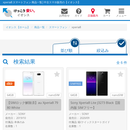
xperia8 スマートフォン 商品一覧│中古スマホ販売の【イオシス】
お問合せ
店舗案内
メニュー
ガイド
カート
イオシス 【ホーム】
商品一覧
スマートフォン
xperia8
かんたんパソコン検索に切り替える
並び順
絞込み
検索結果
全
6
件
フリーワード
除外ワード
SIMFREE
人気の検索ワード：
Let's note
EliteBook
MacBook
64GB
nanoSIM
64GB
nanoSIM
カテゴリー
【SIMロック解除済】au Xperia8 79
Sony Xperia8 Lite J3273 Black【国
商品ジャンルの絞り込み
80 White
内版 SIMフリー】
「スマートフォン」「タブレット」など
メーカー：SONY
メーカー：SONY
発売日： 2019/10
発売日： 2020/09
シリーズ
付属品: 本体のみ
付属品: 箱/クイックスタートガイド
在庫数：1
在庫数：1
商品シリーズ名・ブランド名の絞り込み。