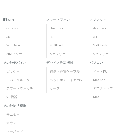
iPhone
スマートフォン
タブレット
docomo
docomo
docomo
au
au
au
SoftBank
SoftBank
SoftBank
SIMフリー
SIMフリー
SIMフリー
その他デバイス
デバイス周辺機器
パソコン
ガラケー
通信・充電ケーブル
ノートPC
モバイルルーター
ヘッドホン・イヤホン
MacBook
スマートウォッチ
ケース
デスクトップ
VR機器
Mac
その他周辺機器
モニター
マウス
キーボード