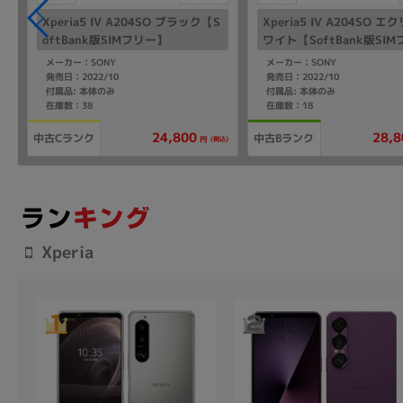
Xperia5 IV A204SO ブラック【S
Xperia5 IV A204SO 
】
oftBank版SIMフリー】
ワイト【SoftBank版SI
メーカー：SONY
メーカー：SONY
発売日：2022/10
発売日：2022/10
付属品: 本体のみ
付属品: 本体のみ
在庫数：38
在庫数：18
24,800
28,8
中古Cランク
中古Bランク
込)
(税込)
円
Xperia