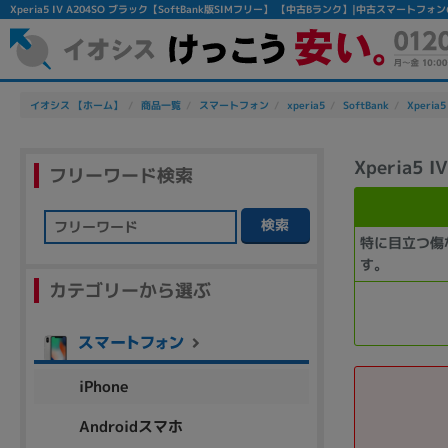
Xperia5 IV A204SO ブラック【SoftBank版SIMフリー】 【中古Bランク】|中古スマートフ
イオシス 【ホーム】
商品一覧
スマートフォン
xperia5
SoftBank
Xperia5
Xperia5
フリーワード検索
検索
特に目立つ傷
フリーワード
す。
カテゴリーから選ぶ
除外ワード
人気の検索ワード：
Let's note
EliteBook
MacBook
iPhone
Androidスマホ
シリーズ