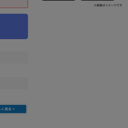
※画像はイメージです
sonic
FUJITSU
Lenovo
DVD-ROM
DVD±RW
しく見る
Ryzen 7
Ryzen 5
Core i9