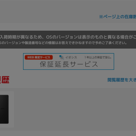
Core i7
Core i5
Core i3
そ
※ページ上の在庫
メモリ
入荷時期が異なるため、OSのバージョンは表示のものと異なる場合が
Sのバージョンや製造番号などの情報はお答えできかねますので予めご了承ください。
~
omeOS
その他
モニタサイズ
~
閲覧履歴を大
発売日
月
年
月
年