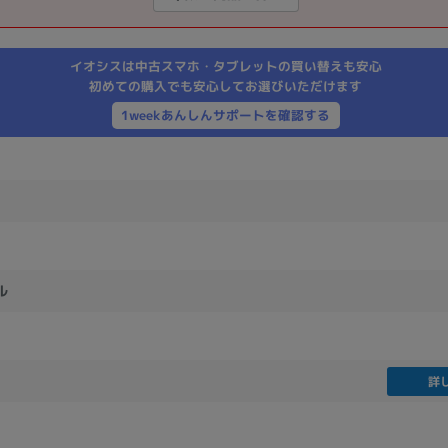
製造、販売メーカーの絞り込み
Pana
TOSHIBA
Apple
SONY
VAIO
イオシスは中古スマホ・タブレットの買い替えも安心
Asus
HP
初めての購入でも安心してお選びいただけます
1weekあんしんサポートを確認する
ドライブ
ドライブの絞り込み
DVD-マルチ
BD-ROM
BD−R
DVDスーパーマルチ
その他
ル
CPU
詳
CPUの絞り込み
Apple M1
Apple M2
ンク
Cランク
Ryzen 9