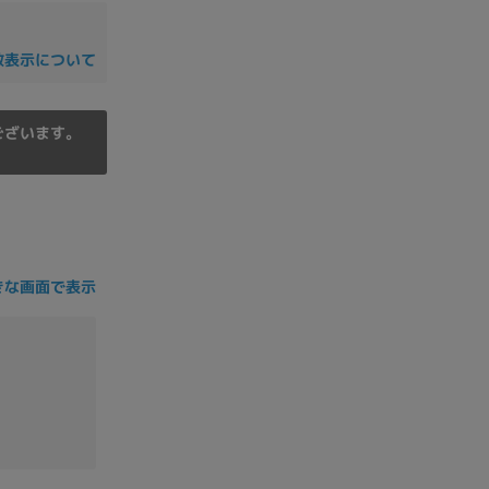
の他
数表示について
ございます。
きな画面で表示
 から
 まで