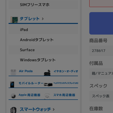
SIMフリースマホ
商品シリーズ名・ブランド名の絞り込み。
Let's note
dynabook
Thinkpad
LAVIE
FMV
macbook
Inspiron
aspire
iPad
Androidタブレット
商品番号
機能・特徴
Surface
278617
商品の搭載機能による絞り込み
Windowsタブレット
Webカメラ内蔵
付属品
箱/マニュア
スペック
ランク
スペック表
商品状態の絞り込み
在庫数
新品/未使用
Aランク
Bラ
未使用
中古
新品