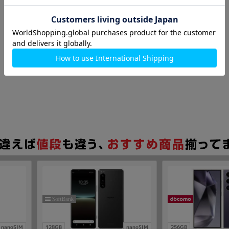
nanoSIM
128GB
nanoSIM
256GB