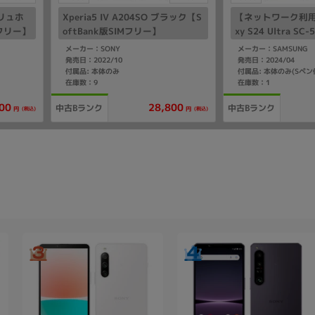
エクリュホ
Xperia5 IV A204SO ブラック【S
【ネットワーク利用
Mフリー】
oftBank版SIMフリー】
xy S24 Ultra SC
タニウムバイオレット
メーカー：SONY
メーカー：SAMSUNG
版 SIMフリー】
発売日：2022/10
発売日：2024/04
付属品: 本体のみ
付属品: 本体のみ(Sペン
在庫数：9
在庫数：1
00
28,800
中古Bランク
中古Bランク
(税込)
(税込)
円
円