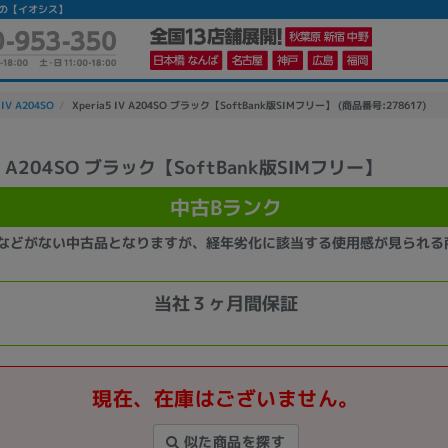
ォンの【イオシス】
 IV A204SO
Xperia5 IV A204SO ブラック【SoftBank版SIMフリー】 (商品番号:278617)
 IV A204SO ブラック【SoftBank版SIMフリー】
かんたんパソコン検索に切り替える
中古Bランク
などがない中古品となりますが、経年劣化に該当する使用感が見られる
カテゴリー
商品ジャンルの絞り込み
当社３ヶ月間保証
ノートPC
デスクPC
モニター
現在、在庫はございません。
メーカー
似た商品を探す