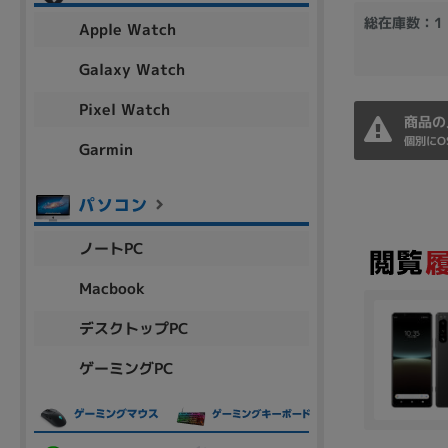
アウトレット
総在庫数：1
Apple Watch
Galaxy Watch
Pixel Watch
OS
商品の
OSの絞り込み
個別にO
Garmin
Chr
Win 11
Win 10
MacOS
Win 7
Win 8
容量
ノートPC
~
Macbook
デスクトップPC
価格
ゲーミングPC
円 ～
円