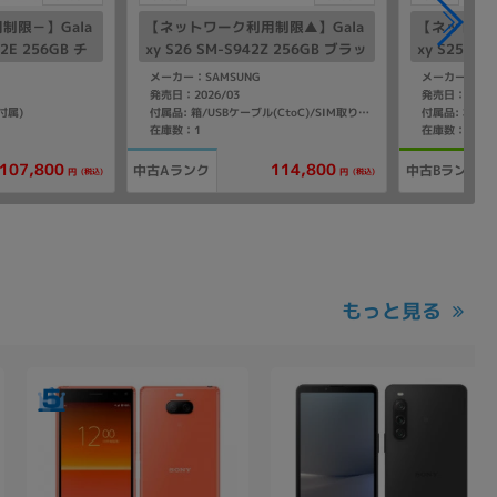
制限－】Gala
【ネットワーク利用制限▲】Gala
【ネットワー
-52E 256GB チ
xy S26 SM-S942Z 256GB ブラッ
xy S25 Ult
【docomo
ク【SoftBank版 SIMフリー】
チタニウムシ
メーカー：SAMSUNG
メーカー：SAM
Bank版 S
発売日：2026/03
発売日：2025/
付属)
付属品: 本体の
付属品: 箱/USBケーブル(CtoC)/SIM取り出し用ピン/クイックスタートガイド
在庫数：1
在庫数：1
107,800
114,800
中古Aランク
中古Bランク
(税込)
(税込)
円
円
もっと見る