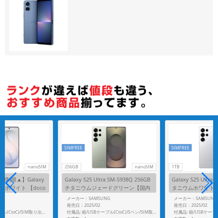
各項目のチェックボックスは「or検索」となります。
ただし機能別のみ「and検索」となります。
SIMFREE
SIMFREE
nanoSIM
256GB
nanoSIM
1TB
制限▲】Galaxy
Galaxy S25 Ultra SM-S938Q 256GB
Galaxy S25 Ultra
56GB ホワイト 【doco
チタニウムジェードグリーン【国内
タニウムホワイト
】
版 SIMフリー】
SIMフリー】
G
メーカー：SAMSUNG
メーカー：SAMSUNG
発売日：2025/02
発売日：2025/02
付属品: 箱/USBケーブル(CtoC)/SIM取り出し用ピン/マニュアル
付属品: 箱/USBケーブル(CtoC)/Sペン/SIM取り出し用ピン/マニュアル