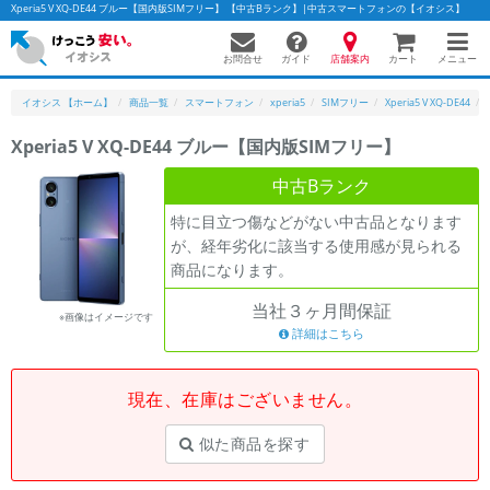
Xperia5 V XQ-DE44 ブルー【国内版SIMフリー】 【中古Bランク】|中古スマートフォンの【イオシス】
お問合せ
店舗案内
メニュー
ガイド
カート
イオシス 【ホーム】
商品一覧
スマートフォン
xperia5
SIMフリー
Xperia5 V XQ-DE44
Xperia5 V XQ-DE44 ブルー【国内版SIMフリー】
かんたんパソコン検索に切り替える
中古Bランク
特に目立つ傷などがない中古品となります
が、経年劣化に該当する使用感が見られる
フリーワード
商品になります。
除外ワード
当社３ヶ月間保証
※画像はイメージです
人気の検索ワード：
Let's note
詳細はこちら
EliteBook
MacBook
カテゴリー
現在、在庫はございません。
商品ジャンルの絞り込み
「スマートフォン」「タブレット」など
似た商品を探す
シリーズ
商品シリーズ名・ブランド名の絞り込み。