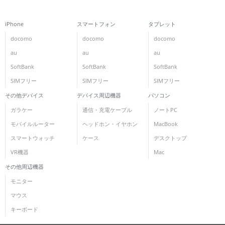
iPhone
スマートフォン
タブレット
docomo
docomo
docomo
au
au
au
SoftBank
SoftBank
SoftBank
SIMフリー
SIMフリー
SIMフリー
その他デバイス
デバイス周辺機器
パソコン
ガラケー
通信・充電ケーブル
ノートPC
モバイルルーター
ヘッドホン・イヤホン
MacBook
スマートウォッチ
ケース
デスクトップ
VR機器
Mac
その他周辺機器
モニター
マウス
キーボード