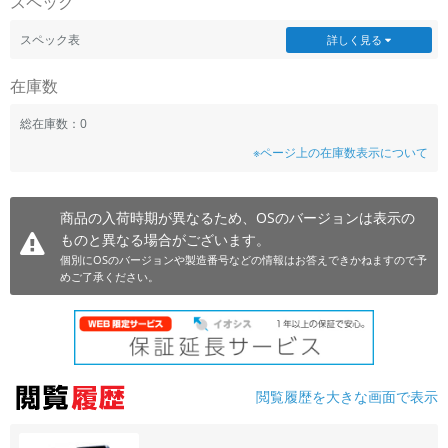
スペック
~
スペック表
詳しく見る
容量
在庫数
~
総在庫数：0
※ページ上の在庫数表示について
モニタサイズ
~
商品の入荷時期が異なるため、OSのバージョンは表示の
ものと異なる場合がございます。
価格
個別にOSのバージョンや製造番号などの情報はお答えできかねますので予
円 ～
円
めご了承ください。
発売日
月 から
年
閲覧履歴を大きな画面で表示
月 まで
年