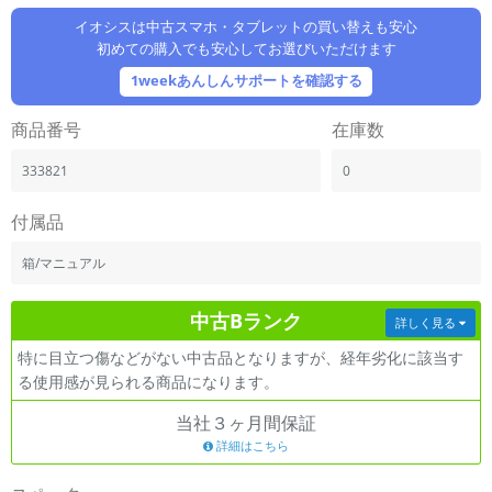
「iPhone」「Xperia」「Galaxy」など
イオシスは中古スマホ・タブレットの買い替えも安心
メーカー
初めての購入でも安心してお選びいただけます
製造、販売メーカーの絞り込み
1weekあんしんサポートを確認する
「Apple」「SONY」「SHARP」など
機能・特徴
商品番号
在庫数
商品の搭載機能による絞り込み
「5G対応」「防水」「ワンセグ」など
333821
0
ドライブ
付属品
ドライブの絞り込み
箱/マニュアル
ランク
商品状態の絞り込み
「新品」「未使用」「中古」など
中古Bランク
詳しく見る
CPU
特に目立つ傷などがない中古品となりますが、経年劣化に該当す
CPUの絞り込み
る使用感が見られる商品になります。
OS
当社３ヶ月間保証
OSの絞り込み
詳細はこちら
メモリ