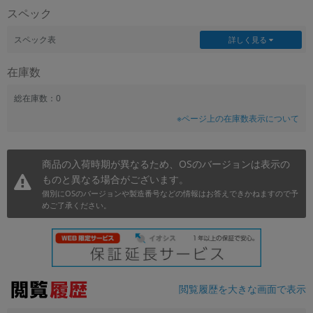
スペック
~
スペック表
詳しく見る
容量
在庫数
~
総在庫数：0
モニタサイズ
※ページ上の在庫数表示について
~
商品の入荷時期が異なるため、OSのバージョンは表示の
価格
ものと異なる場合がございます。
円 ～
円
個別にOSのバージョンや製造番号などの情報はお答えできかねますので予
めご了承ください。
発売日
月 から
年
閲覧履歴を大きな画面で表示
月 まで
年