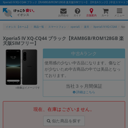
Xperia5 IV XQ-CQ44 ブラック【RAM8GB/ROM128GB 楽天版SIMフリー】 【中古Aランク】|中古スマ
お問合せ
店舗案内
メニュー
ガイド
カート
イオシス 【ホーム】
商品一覧
スマートフォン
xperia5
楽天
Xperia5 IV XQ-CQ44
Xper
Xperia5 IV XQ-CQ44 ブラック【RAM8GB/ROM128GB 楽
天版SIMフリー】
かんたんパソコン検索に切り替える
中古Aランク
使用感の少ない中古品になります。傷など
フリーワード
が少ないため中古商品の中では美品となっ
ております。
除外ワード
当社３ヶ月間保証
人気の検索ワード：
Let's note
EliteBook
MacBook
※画像はイメージです
詳細はこちら
カテゴリー
商品ジャンルの絞り込み
「スマートフォン」「タブレット」など
現在、在庫はございません。
シリーズ
似た商品を探す
商品シリーズ名・ブランド名の絞り込み。