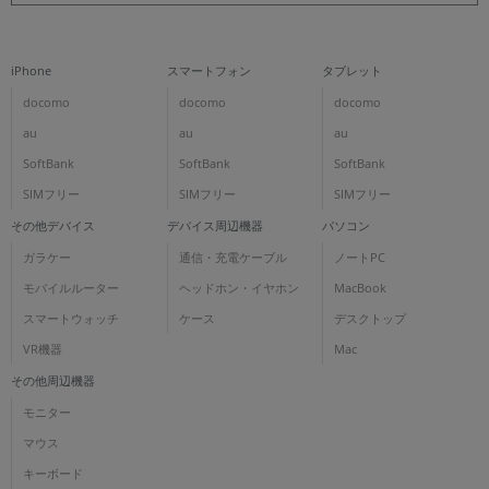
iPhone
スマートフォン
タブレット
docomo
docomo
docomo
au
au
au
SoftBank
SoftBank
SoftBank
SIMフリー
SIMフリー
SIMフリー
その他デバイス
デバイス周辺機器
パソコン
ガラケー
通信・充電ケーブル
ノートPC
モバイルルーター
ヘッドホン・イヤホン
MacBook
スマートウォッチ
ケース
デスクトップ
VR機器
Mac
その他周辺機器
モニター
マウス
キーボード