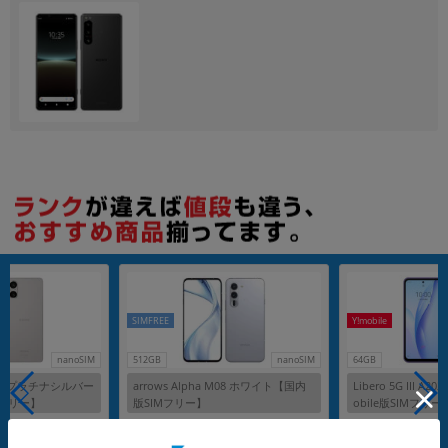
各項目のチェックボックスは「or検索」となります。
ただし機能別のみ「and検索」となります。
SIMFREE
Y!mobile
nanoSIM
512GB
nanoSIM
64GB
-53D プラチナシルバー
arrows Alpha M08 ホワイト【国内
Libero 5G III A
Mフリー】
版SIMフリー】
obile版SIMフリー
メーカー：FCNT
メーカー：ZTE
発売日：2025/08
発売日：2022/12