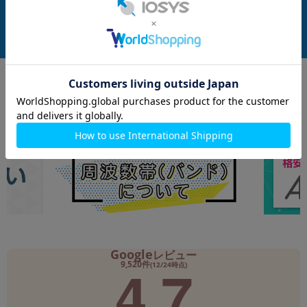
付属品: 本体のみ
付属品: 箱/ACアダプタ/USBケーブル/クイックスタートガイド
在庫数：1
在庫数：1
中古Bランク
未使用品
57,800
69,800
(税込)
(税込)
円
円
Google
レビュー
4.7
9,520件
(12/24時点)