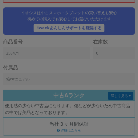
「iPhone」「Xperia」「Galaxy」など
メーカー
イオシスは中古スマホ・タブレットの買い替えも安心
初めての購入でも安心してお選びいただけます
製造、販売メーカーの絞り込み
「Apple」「SONY」「SHARP」など
1weekあんしんサポートを確認する
機能・特徴
商品番号
在庫数
商品の搭載機能による絞り込み
「5G対応」「防水」「ワンセグ」など
258471
0
ドライブ
ドライブの絞り込み
付属品
ランク
箱/マニュアル
商品状態の絞り込み
「新品」「未使用」「中古」など
中古Aランク
詳しく見る
CPU
使用感の少ない中古品になります。傷などが少ないため中古商品
CPUの絞り込み
の中では美品となっております。
OS
当社３ヶ月間保証
OSの絞り込み
詳細はこちら
メモリ