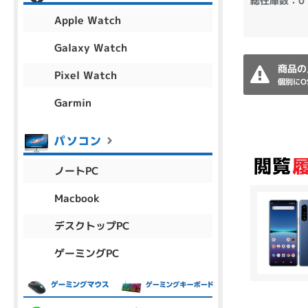
総在庫数：0
アウトレット
Apple Watch
Galaxy Watch
商品の
Pixel Watch
OS
個別にO
OSの絞り込み
Garmin
Chr
Win 11
Win 10
MacOS
Win 7
Win 8
容量
ノートPC
~
Macbook
デスクトップPC
価格
ゲーミングPC
円 ～
円