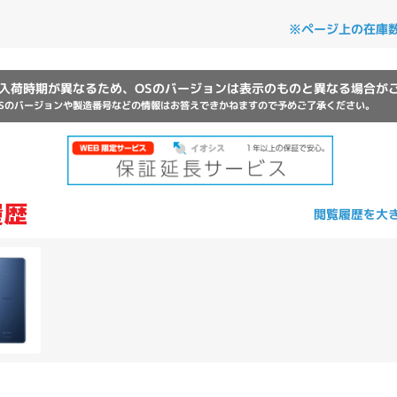
Core i7
Core i5
Core i3
そ
※ページ上の在庫
入荷時期が異なるため、OSのバージョンは表示のものと異なる場合が
メモリ
Sのバージョンや製造番号などの情報はお答えできかねますので予めご了承ください。
~
omeOS
その他
モニタサイズ
閲覧履歴を大
~
発売日
月
年
月
年