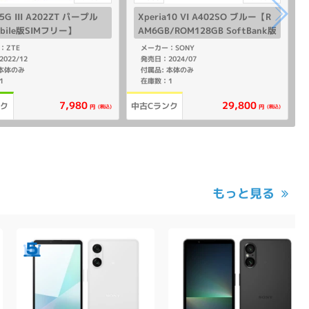
 5G III A202ZT パープル
Xperia10 VI A402SO ブルー【R
obile版SIMフリー】
AM6GB/ROM128GB SoftBank版
SIMフリー】
：ZTE
メーカー：SONY
022/12
発売日：2024/07
 本体のみ
付属品: 本体のみ
1
在庫数：1
7,980
29,800
ンク
中古Cランク
(税込)
(税込)
円
円
もっと見る