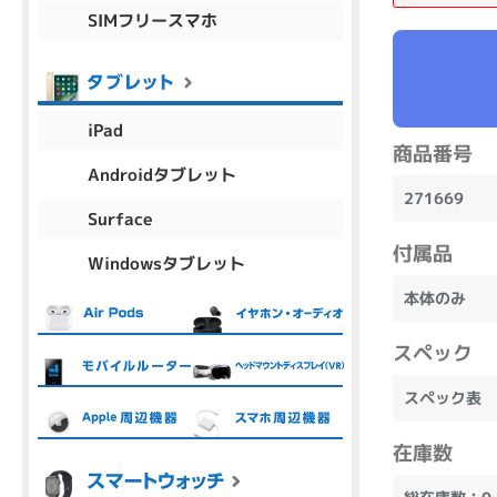
SIMフリースマホ
商品シリーズ名・ブランド名の絞り込み。
Let's note
dynabook
Thinkpad
LAVIE
FMV
macbook
Inspiron
aspire
iPad
商品番号
Androidタブレット
271669
機能・特徴
Surface
商品の搭載機能による絞り込み
付属品
Windowsタブレット
Webカメラ内蔵
本体のみ
スペック
スペック表
ランク
商品状態の絞り込み
在庫数
新品/未使用
Aランク
Bラ
未使用
中古
新品