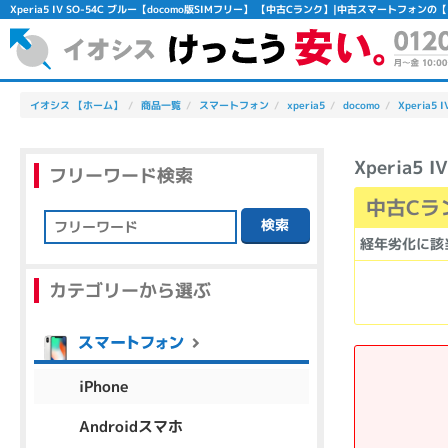
Xperia5 IV SO-54C ブルー【docomo版SIMフリー】 【中古Cランク】|中古スマートフォン
イオシス 【ホーム】
商品一覧
スマートフォン
xperia5
docomo
Xperia5 I
Xperia5
フリーワード検索
中古Cラ
検索
経年劣化に該
フリーワード
カテゴリーから選ぶ
除外ワード
人気の検索ワード：
Let's note
EliteBook
MacBook
iPhone
Androidスマホ
シリーズ