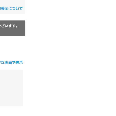
の他
数表示について
ございます。
きな画面で表示
 から
 まで