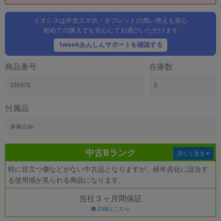
「iPhone」「Xperia」「Galaxy」など
メーカー
イオシスは中古スマホ・タブレットの買い替えも安心
初めての購入でも安心してお選びいただけます
製造、販売メーカーの絞り込み
「Apple」「SONY」「SHARP」など
1weekあんしんサポートを確認する
機能・特徴
商品番号
在庫数
商品の搭載機能による絞り込み
「5G対応」「防水」「ワンセグ」など
339370
0
ドライブ
ドライブの絞り込み
付属品
ランク
本体のみ
商品状態の絞り込み
「新品」「未使用」「中古」など
中古Bランク
詳しく見る
CPU
特に目立つ傷などがない中古品となりますが、経年劣化に該当す
CPUの絞り込み
る使用感が見られる商品になります。
OS
当社３ヶ月間保証
OSの絞り込み
詳細はこちら
メモリ