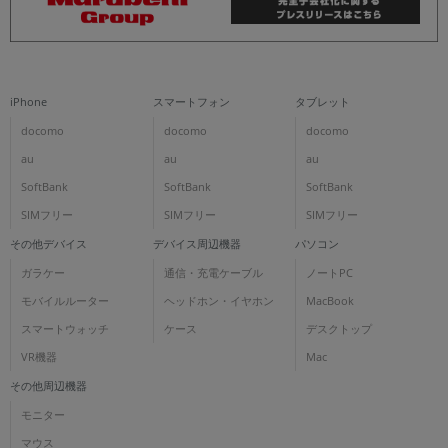
iPhone
スマートフォン
タブレット
docomo
docomo
docomo
au
au
au
SoftBank
SoftBank
SoftBank
SIMフリー
SIMフリー
SIMフリー
その他デバイス
デバイス周辺機器
パソコン
ガラケー
通信・充電ケーブル
ノートPC
モバイルルーター
ヘッドホン・イヤホン
MacBook
スマートウォッチ
ケース
デスクトップ
VR機器
Mac
その他周辺機器
モニター
マウス