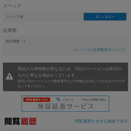
スペック
~
スペック表
詳しく見る
容量
在庫数
~
総在庫数：0
モニタサイズ
※ページ上の在庫数表示について
~
商品の入荷時期が異なるため、OSのバージョンは表示の
価格
ものと異なる場合がございます。
円 ～
円
個別にOSのバージョンや製造番号などの情報はお答えできかねますので予
めご了承ください。
発売日
月 から
年
閲覧履歴を大きな画面で表示
月 まで
年