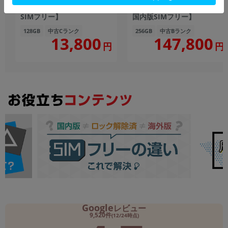
Frosted Silver【docomo版
【RAM12GB/ROM256GB
SIMフリー】
国内版SIMフリー】
128GB
中古Cランク
256GB
中古Bランク
147,800
13,800
円
円
Google
レビュー
9,520件
(12/24時点)