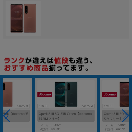
各項目のチェックボックスは「or検索」となります。
ただし機能別のみ「and検索」となります。
nanoSIM
128GB
nanoSIM
128GB
-53B Pink【docomo版
Xperia5 III SO-53B Green【docomo
Xperia5 III SO-5
版SIMフリー】
SIMフリー】
メーカー：SONY
メーカー：SONY
発売日：2021/11
発売日：2021/11