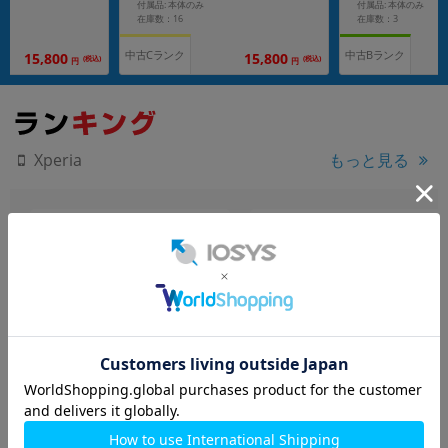
付属品: 本体のみ
付属品: 本体のみ
在庫数：16
在庫数：3
中古Cランク
中古Bランク
15,800
15,800
(税込)
(税込)
円
円
もっと見る
Xperia
【ネットワーク利用制限
Xperia1 VII XQ-FS44 オー
－】Xperia5 III SO-53B
キッドパープル