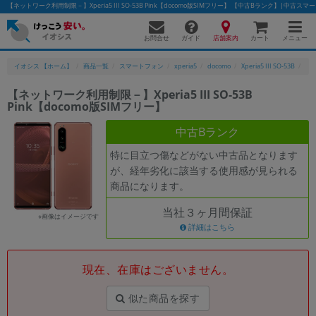
【ネットワーク利用制限－】Xperia5 III SO-53B Pink【docomo版SIMフリー】 【中古Bランク】|中
お問合せ
店舗案内
メニュー
ガイド
カート
イオシス 【ホーム】
商品一覧
スマートフォン
xperia5
docomo
Xperia5 III SO-53B
【ネ
【ネットワーク利用制限－】Xperia5 III SO-53B
Pink【docomo版SIMフリー】
かんたんパソコン検索に切り替える
中古Bランク
特に目立つ傷などがない中古品となります
フリーワード
が、経年劣化に該当する使用感が見られる
商品になります。
除外ワード
当社３ヶ月間保証
人気の検索ワード：
Let's note
EliteBook
MacBook
※画像はイメージです
詳細はこちら
カテゴリー
商品ジャンルの絞り込み
「スマートフォン」「タブレット」など
現在、在庫はございません。
シリーズ
似た商品を探す
商品シリーズ名・ブランド名の絞り込み。