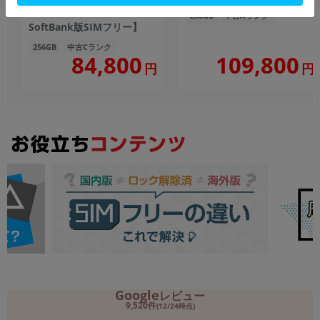
【RAM12GB/ROM256GB
256GB
中古Aランク
SoftBank版SIMフリー】
256GB
中古Cランク
109,800
84,800
円
円
Google
レビュー
9,520件
(12/24時点)