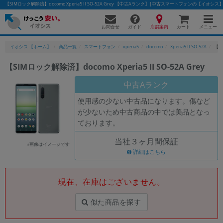
【SIMロック解除済】docomo Xperia5 II SO-52A Grey 【中古Aランク】|中古スマートフォンの【イオシス
お問合せ
店舗案内
メニュー
ガイド
カート
イオシス 【ホーム】
商品一覧
スマートフォン
xperia5
docomo
Xperia5 II SO-52A
【SI
【SIMロック解除済】docomo Xperia5 II SO-52A Grey
かんたんパソコン検索に切り替える
中古Aランク
使用感の少ない中古品になります。傷など
が少ないため中古商品の中では美品となっ
フリーワード
ております。
除外ワード
当社３ヶ月間保証
※画像はイメージです
人気の検索ワード：
Let's note
詳細はこちら
EliteBook
MacBook
カテゴリー
現在、在庫はございません。
商品ジャンルの絞り込み
「スマートフォン」「タブレット」など
似た商品を探す
シリーズ
商品シリーズ名・ブランド名の絞り込み。