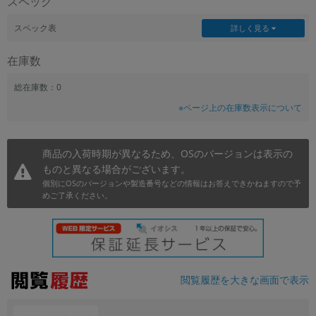
スペック
~
スペック表
詳しく見る
容量
在庫数
~
総在庫数：0
※ページ上の在庫数表示について
モニタサイズ
~
商品の入荷時期が異なるため、OSのバージョンは表示の
ものと異なる場合がございます。
価格
個別にOSのバージョンや製造番号などの情報はお答えできかねますので予
円 ～
円
めご了承ください。
発売日
月 から
年
閲覧履歴を大きな画面で表示
月 まで
年