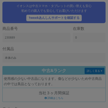
「iPhone」「Xperia」「Galaxy」など
イオシスは中古スマホ・タブレットの買い替えも安心
メーカー
初めての購入でも安心してお選びいただけます
製造、販売メーカーの絞り込み
1weekあんしんサポートを確認する
「Apple」「SONY」「SHARP」など
機能・特徴
商品番号
在庫数
商品の搭載機能による絞り込み
「5G対応」「防水」「ワンセグ」など
230889
0
ドライブ
付属品
ドライブの絞り込み
本体のみ
ランク
商品状態の絞り込み
「新品」「未使用」「中古」など
中古Aランク
詳しく見る
CPU
使用感の少ない中古品になります。傷などが少ないため中古商品
CPUの絞り込み
の中では美品となっております。
OS
当社３ヶ月間保証
OSの絞り込み
詳細はこちら
メモリ