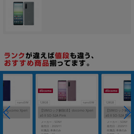
各項目のチェックボックスは「or検索」となります。
ただし機能別のみ「and検索」となります。
nanoSIM
128GB
nanoSIM
128GB
docomo Xperi
【SIMロック解除済】docomo Xperi
【SIMロック解除済】d
ple
a5 II SO-52A Pink
a5 II SO-52A Blue
メーカー：SONY
メーカー：SONY
発売日：2020/11
発売日：2020/11
付属品: 本体のみ
付属品: 本体のみ