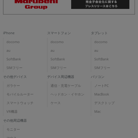
iPhone
スマートフォン
タブレット
docomo
docomo
docomo
au
au
au
SoftBank
SoftBank
SoftBank
SIMフリー
SIMフリー
SIMフリー
その他デバイス
デバイス周辺機器
パソコン
ガラケー
通信・充電ケーブル
ノートPC
モバイルルーター
ヘッドホン・イヤホン
MacBook
スマートウォッチ
ケース
デスクトップ
VR機器
Mac
その他周辺機器
モニター
マウス