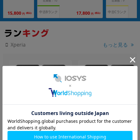
在庫数：10
在庫数：9
中古Bランク
中古Cランク
15,800
17,800
(税込)
(税込)
円
円
もっと見る
Xperia
【ネットワーク利用制限
Xperia1 VI SOG13 ブラック
▲】Xperia1 VI A401SO ブ
【RAM12GB/ROM256GB
ラック
au版SIMフリー】