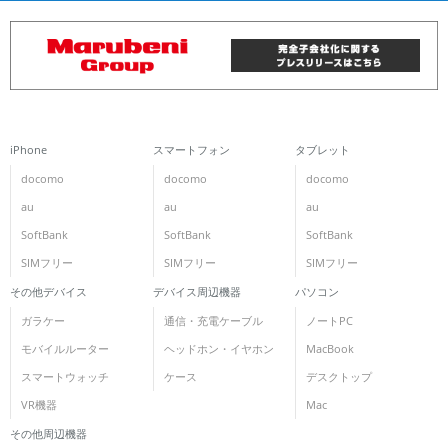
iPhone
スマートフォン
タブレット
docomo
docomo
docomo
au
au
au
SoftBank
SoftBank
SoftBank
SIMフリー
SIMフリー
SIMフリー
その他デバイス
デバイス周辺機器
パソコン
ガラケー
通信・充電ケーブル
ノートPC
モバイルルーター
ヘッドホン・イヤホン
MacBook
スマートウォッチ
ケース
デスクトップ
VR機器
Mac
その他周辺機器