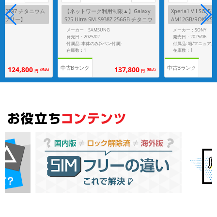
 CPH2797 チタニウム
【ネットワーク利用制限▲】Galaxy
Xperia1 VII SO
IMフリー】
S25 Ultra SM-S938Z 256GB チタニウ
AM12GB/ROM256
ムシルバーブルー【SoftBank版 SIM
Mフリー】
メーカー：SAMSUNG
メーカー：SONY
フリー】
発売日：2025/02
発売日：2025/06
付属品: 本体のみ(Sペン付属)
付属品: 箱/マニュアル
在庫数：1
在庫数：1
中古Bランク
中古Bランク
124,800
137,800
(税込)
(税込)
円
円