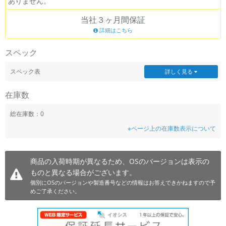
ありません。
~
当社３ヶ月間保証
詳細はこちら
容量
スペック
~
スペック表
詳しく見る
モニタサイズ
在庫数
~
総在庫数：0
価格
※ページ上の在庫数表示について
円 ～
円
商品の入荷時期が異なるため、OSのバージョンは表示の
ものと異なる場合がございます。
発売日
個別にOSのバージョンや製造番号などの情報はお答えできかねますので予
めご了承ください。
月 から
年
月 まで
年