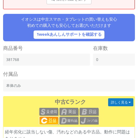
「iPhone」「Xperia」「Galaxy」など
メーカー
イオシスは中古スマホ・タブレットの買い替えも安心
製造、販売メーカーの絞り込み
「Apple」「SONY」「SHARP」など
初めての購入でも安心してお選びいただけます
1weekあんしんサポートを確認する
機能・特徴
商品の搭載機能による絞り込み
「5G対応」「防水」「ワンセグ」など
商品番号
在庫数
ドライブ
381768
0
ドライブの絞り込み
付属品
ランク
商品状態の絞り込み
本体のみ
「新品」「未使用」「中古」など
CPU
中古Cランク
詳しく見る
CPUの絞り込み
OS
OSの絞り込み
経年劣化に該当しない傷、汚れなどのある中古品。動作に問題は
メモリ