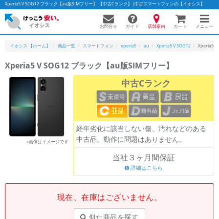
Xperia5 V SOG12 ブラック【au版SIMフリー】 【中古Cランク】|中古スマートフォンの【イオシス】
お問合せ
店舗案内
メニュー
ガイド
カート
イオシス 【ホーム】
商品一覧
スマートフォン
xperia5
au
Xperia5 V SOG12
Xperia5
Xperia5 V SOG12 ブラック【au版SIMフリー】
かんたんパソコン検索に切り替える
中古Cランク
フリーワード
経年劣化に該当しない傷、汚れなどのある
除外ワード
中古品。動作に問題はありません。
※画像はイメージです
人気の検索ワード：
Let's note
EliteBook
MacBook
当社３ヶ月間保証
カテゴリー
詳細はこちら
商品ジャンルの絞り込み
「スマートフォン」「タブレット」など
現在、在庫はございません。
シリーズ
商品シリーズ名・ブランド名の絞り込み。
似た商品を探す