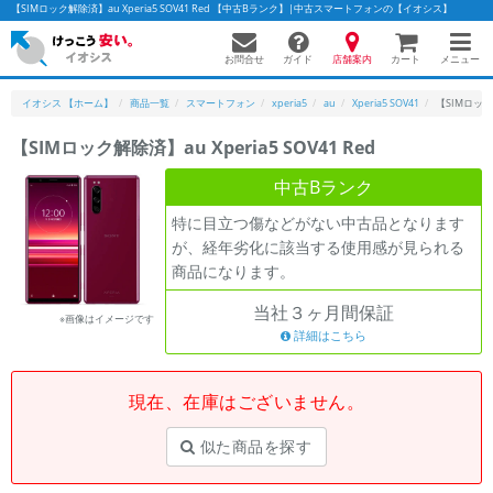
【SIMロック解除済】au Xperia5 SOV41 Red 【中古Bランク】|中古スマートフォンの【イオシス】
お問合せ
店舗案内
メニュー
ガイド
カート
イオシス 【ホーム】
商品一覧
スマートフォン
xperia5
au
Xperia5 SOV41
【SIMロック解除
【SIMロック解除済】au Xperia5 SOV41 Red
かんたんパソコン検索に切り替える
中古Bランク
特に目立つ傷などがない中古品となります
が、経年劣化に該当する使用感が見られる
フリーワード
商品になります。
除外ワード
当社３ヶ月間保証
※画像はイメージです
人気の検索ワード：
Let's note
詳細はこちら
EliteBook
MacBook
カテゴリー
現在、在庫はございません。
商品ジャンルの絞り込み
「スマートフォン」「タブレット」など
似た商品を探す
シリーズ
商品シリーズ名・ブランド名の絞り込み。