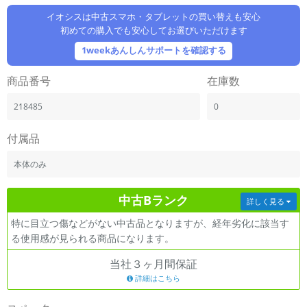
「iPhone」「Xperia」「Galaxy」など
イオシスは中古スマホ・タブレットの買い替えも安心
メーカー
初めての購入でも安心してお選びいただけます
製造、販売メーカーの絞り込み
1weekあんしんサポートを確認する
「Apple」「SONY」「SHARP」など
機能・特徴
商品番号
在庫数
商品の搭載機能による絞り込み
「5G対応」「防水」「ワンセグ」など
218485
0
ドライブ
付属品
ドライブの絞り込み
本体のみ
ランク
商品状態の絞り込み
「新品」「未使用」「中古」など
中古Bランク
詳しく見る
CPU
特に目立つ傷などがない中古品となりますが、経年劣化に該当す
CPUの絞り込み
る使用感が見られる商品になります。
OS
当社３ヶ月間保証
OSの絞り込み
詳細はこちら
メモリ