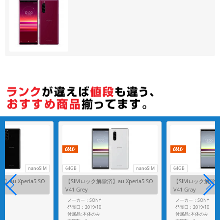
各項目のチェックボックスは「or検索」となります。
ただし機能別のみ「and検索」となります。
nanoSIM
64GB
nanoSIM
64GB
au Xperia5 SO
【SIMロック解除済】au Xperia5 SO
【SIMロック解除済】a
V41 Grey
V41 Gray
メーカー：SONY
メーカー：SONY
発売日：2019/10
発売日：2019/10
付属品: 本体のみ
付属品: 本体のみ