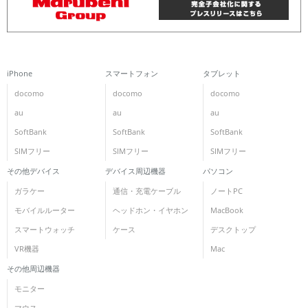
iPhone
スマートフォン
タブレット
docomo
docomo
docomo
au
au
au
SoftBank
SoftBank
SoftBank
SIMフリー
SIMフリー
SIMフリー
その他デバイス
デバイス周辺機器
パソコン
ガラケー
通信・充電ケーブル
ノートPC
モバイルルーター
ヘッドホン・イヤホン
MacBook
スマートウォッチ
ケース
デスクトップ
VR機器
Mac
その他周辺機器
モニター
マウス