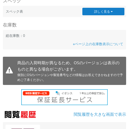
スペック
~
スペック表
詳しく見る
容量
在庫数
~
総在庫数：0
※ページ上の在庫数表示について
モニタサイズ
~
商品の入荷時期が異なるため、OSのバージョンは表示の
ものと異なる場合がございます。
価格
個別にOSのバージョンや製造番号などの情報はお答えできかねますので予
円 ～
円
めご了承ください。
発売日
月 から
年
閲覧履歴を大きな画面で表示
月 まで
年