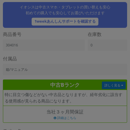
「iPhone」「Xperia」「Galaxy」など
イオシスは中古スマホ・タブレットの買い替えも安心
メーカー
初めての購入でも安心してお選びいただけます
製造、販売メーカーの絞り込み
1weekあんしんサポートを確認する
「Apple」「SONY」「SHARP」など
機能・特徴
商品番号
在庫数
商品の搭載機能による絞り込み
「5G対応」「防水」「ワンセグ」など
304016
0
ドライブ
付属品
ドライブの絞り込み
箱/マニュアル
ランク
商品状態の絞り込み
「新品」「未使用」「中古」など
中古Bランク
詳しく見る
CPU
特に目立つ傷などがない中古品となりますが、経年劣化に該当す
CPUの絞り込み
る使用感が見られる商品になります。
OS
当社３ヶ月間保証
OSの絞り込み
詳細はこちら
メモリ