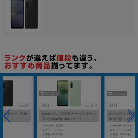
各項目のチェックボックスは「or検索」となります。
ただし機能別のみ「and検索」となります。
nanoSIM
128GB
nanoSIM
128GB
02SO ブラック【Soft
Xperia10 V A302SO セージグリーン
Xperia10 V A3
リー】
【SoftBank版 SIMフリー】
ftBank版 SIMフ
メーカー：SONY
メーカー：SONY
発売日：2023/07
発売日：2023/07
付属品: 本体のみ
付属品: 本体のみ