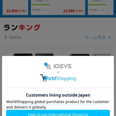
在庫数：13
在庫数：5
中古Bランク
中古Bランク
22,800
22,800
(税込)
(税込)
円
円
もっと見る
Xperia
Xperia1 IV SO-51C パープ
Xperia5 V SO-53D プラチナ
ル【docomo版SIMフリ
シルバー【docomo版SIM
ー】
フリー】