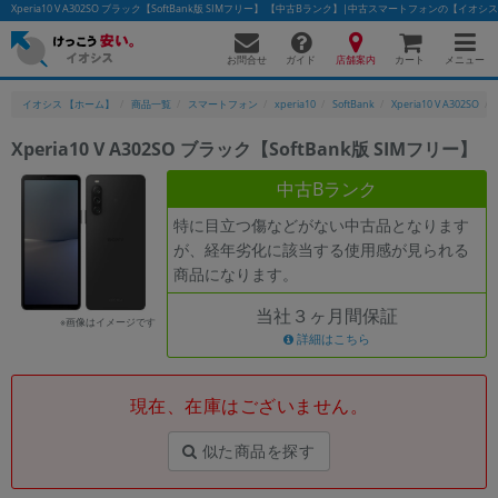
Xperia10 V A302SO ブラック【SoftBank版 SIMフリー】 【中古Bランク】|中古スマートフォンの【イオシ
お問合せ
店舗案内
メニュー
ガイド
カート
イオシス 【ホーム】
商品一覧
スマートフォン
xperia10
SoftBank
Xperia10 V A302SO
Xperia10 V A302SO ブラック【SoftBank版 SIMフリー】
かんたんパソコン検索に切り替える
中古Bランク
特に目立つ傷などがない中古品となります
が、経年劣化に該当する使用感が見られる
フリーワード
商品になります。
除外ワード
当社３ヶ月間保証
※画像はイメージです
人気の検索ワード：
Let's note
詳細はこちら
EliteBook
MacBook
カテゴリー
現在、在庫はございません。
商品ジャンルの絞り込み
「スマートフォン」「タブレット」など
似た商品を探す
シリーズ
商品シリーズ名・ブランド名の絞り込み。