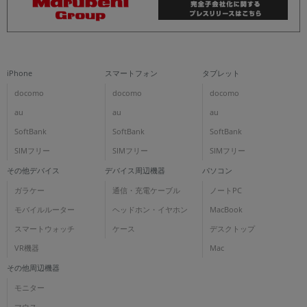
iPhone
スマートフォン
タブレット
docomo
docomo
docomo
au
au
au
SoftBank
SoftBank
SoftBank
SIMフリー
SIMフリー
SIMフリー
その他デバイス
デバイス周辺機器
パソコン
ガラケー
通信・充電ケーブル
ノートPC
モバイルルーター
ヘッドホン・イヤホン
MacBook
スマートウォッチ
ケース
デスクトップ
VR機器
Mac
その他周辺機器
モニター
マウス