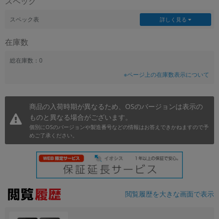
スペック
~
スペック表
詳しく見る
容量
在庫数
~
総在庫数：0
※ページ上の在庫数表示について
モニタサイズ
~
商品の入荷時期が異なるため、OSのバージョンは表示の
ものと異なる場合がございます。
価格
個別にOSのバージョンや製造番号などの情報はお答えできかねますので予
円 ～
円
めご了承ください。
発売日
月 から
年
閲覧履歴を大きな画面で表示
月 まで
年