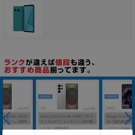
各項目のチェックボックスは「or検索」となります。
ただし機能別のみ「and検索」となります。
SIMFREE
SIMFREE
nanoSIM
1TB
nanoSIM
256GB
a SM-S938Q 256GB
Galaxy S25 Ultra SM-S938Q 1TB チ
Google Pixel8 GZ
ードグリーン【国内
タニウムホワイトシルバー【国内版
ian【国内版SIM
SIMフリー】
G
メーカー：SAMSUNG
メーカー：Google
発売日：2025/02
発売日：2023/10