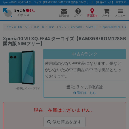
Xperia10 VII XQ-FE44 ターコイズ【RAM8GB/ROM128GB 国内版 SIMフリー】 【中古Aランク】|中
お問合せ
店舗案内
メニュー
ガイド
カート
イオシス 【ホーム】
商品一覧
スマートフォン
xperia10
SIMフリー
Xperia10 VII XQ-FE44
Xperia10 VII XQ-FE44 ターコイズ【RAM8GB/ROM128GB
国内版 SIMフリー】
かんたんパソコン検索に切り替える
中古Aランク
使用感の少ない中古品になります。傷など
フリーワード
が少ないため中古商品の中では美品となっ
ております。
除外ワード
当社３ヶ月間保証
人気の検索ワード：
Let's note
EliteBook
MacBook
※画像はイメージです
詳細はこちら
カテゴリー
商品ジャンルの絞り込み
「スマートフォン」「タブレット」など
現在、在庫はございません。
シリーズ
似た商品を探す
商品シリーズ名・ブランド名の絞り込み。