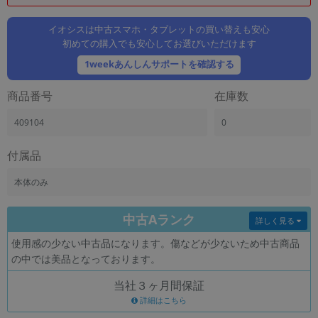
「iPhone」「Xperia」「Galaxy」など
メーカー
イオシスは中古スマホ・タブレットの買い替えも安心
初めての購入でも安心してお選びいただけます
製造、販売メーカーの絞り込み
「Apple」「SONY」「SHARP」など
1weekあんしんサポートを確認する
機能・特徴
商品番号
在庫数
商品の搭載機能による絞り込み
「5G対応」「防水」「ワンセグ」など
409104
0
ドライブ
ドライブの絞り込み
付属品
ランク
本体のみ
商品状態の絞り込み
「新品」「未使用」「中古」など
中古Aランク
詳しく見る
CPU
使用感の少ない中古品になります。傷などが少ないため中古商品
CPUの絞り込み
の中では美品となっております。
OS
当社３ヶ月間保証
OSの絞り込み
詳細はこちら
メモリ