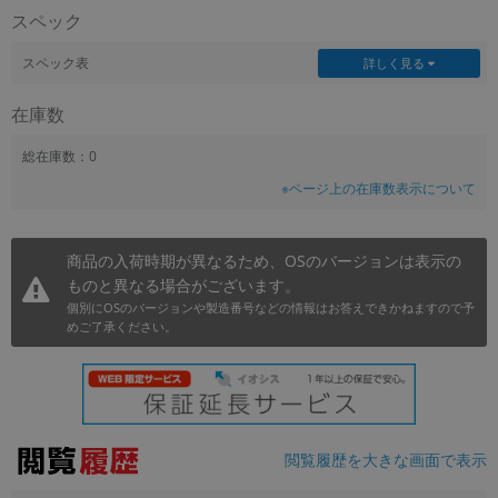
スペック
~
スペック表
詳しく見る
容量
在庫数
~
総在庫数：0
モニタサイズ
※ページ上の在庫数表示について
~
商品の入荷時期が異なるため、OSのバージョンは表示の
価格
ものと異なる場合がございます。
円 ～
円
個別にOSのバージョンや製造番号などの情報はお答えできかねますので予
めご了承ください。
発売日
月 から
年
閲覧履歴を大きな画面で表示
月 まで
年