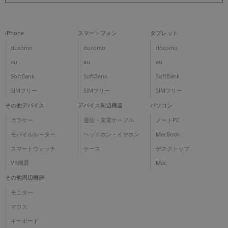
iPhone
スマートフォン
タブレット
docomo
docomo
docomo
au
au
au
SoftBank
SoftBank
SoftBank
SIMフリー
SIMフリー
SIMフリー
その他デバイス
デバイス周辺機器
パソコン
ガラケー
通信・充電ケーブル
ノートPC
モバイルルーター
ヘッドホン・イヤホン
MacBook
スマートウォッチ
ケース
デスクトップ
VR機器
Mac
その他周辺機器
モニター
マウス
キーボード