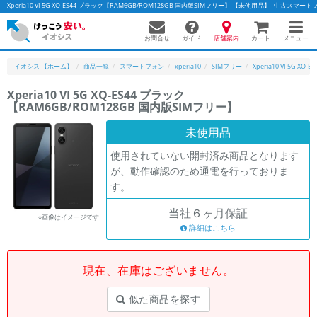
Xperia10 VI 5G XQ-ES44 ブラック【RAM6GB/ROM128GB 国内版SIMフリー】 【未使用品】|中古ス
お問合せ
店舗案内
メニュー
ガイド
カート
イオシス 【ホーム】
商品一覧
スマートフォン
xperia10
SIMフリー
Xperia10 VI 5G XQ-ES
Xperia10 VI 5G XQ-ES44 ブラック
【RAM6GB/ROM128GB 国内版SIMフリー】
かんたんパソコン検索に切り替える
未使用品
使用されていない開封済み商品となります
フリーワード
が、動作確認のため通電を行っておりま
す。
除外ワード
当社６ヶ月保証
人気の検索ワード：
Let's note
EliteBook
MacBook
※画像はイメージです
詳細はこちら
カテゴリー
商品ジャンルの絞り込み
「スマートフォン」「タブレット」など
現在、在庫はございません。
シリーズ
似た商品を探す
商品シリーズ名・ブランド名の絞り込み。