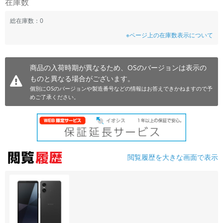
在庫数
~
総在庫数：0
※ページ上の在庫数表示について
容量
~
商品の入荷時期が異なるため、OSのバージョンは表示の
ものと異なる場合がございます。
モニタサイズ
個別にOSのバージョンや製造番号などの情報はお答えできかねますので予
~
めご了承ください。
価格
円 ～
円
閲覧履歴を大きな画面で表示
発売日
月 から
年
月 まで
年