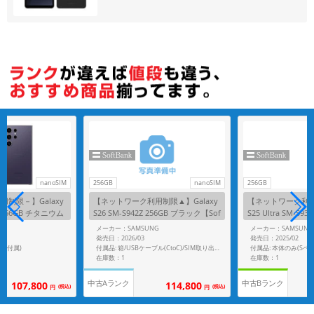
各項目のチェックボックスは「or検索」となります。
ただし機能別のみ「and検索」となります。
nanoSIM
256GB
nanoSIM
256GB
制限－】Galaxy
【ネットワーク利用制限▲】Galaxy
【ネットワーク利用制
52E 256GB チタニウム
S26 SM-S942Z 256GB ブラック【Sof
S25 Ultra SM-S9
como版 SIMフリ
tBank版 SIMフリー】
ムシルバーブルー【So
G
メーカー：SAMSUNG
メーカー：SAMSUNG
フリー】
発売日：2026/03
発売日：2025/02
ペン付属)
付属品: 本体のみ(Sペ
付属品: 箱/USBケーブル(CtoC)/SIM取り出し用ピン/クイックスタートガイド
在庫数：1
在庫数：1
中古Aランク
中古Bランク
107,800
114,800
(税込)
(税込)
円
円