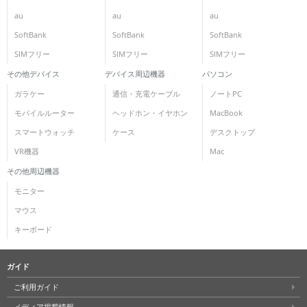
au
au
au
SoftBank
SoftBank
SoftBank
SIMフリー
SIMフリー
SIMフリー
その他デバイス
デバイス周辺機器
パソコン
ガラケー
通信・充電ケーブル
ノートPC
モバイルルーター
ヘッドホン・イヤホン
MacBook
スマートウォッチ
ケース
デスクトップ
VR機器
Mac
その他周辺機器
モニター
マウス
キーボード
ガイド
ご利用ガイド