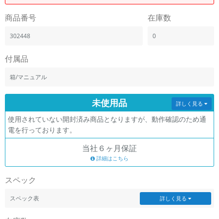
「iPhone」「Xperia」「Galaxy」など
商品番号
在庫数
メーカー
製造、販売メーカーの絞り込み
302448
0
「Apple」「SONY」「SHARP」など
機能・特徴
付属品
商品の搭載機能による絞り込み
「5G対応」「防水」「ワンセグ」など
箱/マニュアル
ドライブ
未使用品
ドライブの絞り込み
詳しく見る
使用されていない開封済み商品となりますが、動作確認のため通
ランク
電を行っております。
商品状態の絞り込み
「新品」「未使用」「中古」など
当社６ヶ月保証
CPU
詳細はこちら
CPUの絞り込み
スペック
OS
OSの絞り込み
スペック表
詳しく見る
メモリ