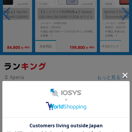
nanoSIM
512GB
nanoSIM
128GB
制限▲】Xperia1
【ネットワーク利用制限▲】Galaxy
Xperia5 V SO-
ラック【RAM12GB/RO
S26 Ultra SM-S948Z 512GB ホワイト
【docomo版SIM
Bank版SIMフリー】
【SoftBank版 SIMフリー】
メーカー：SAMSUNG
メーカー：SONY
発売日：2025/02
発売日：2023/10
付属品: 本体のみ
付属品: 箱/USBケーブル(CtoC)/Sペン/SIM取り出し用ピン/マニュアル
在庫数：1
在庫数：1
中古Aランク
未使用品
199,800
84,800
(税込)
(税込)
円
円
もっと見る
Xperia