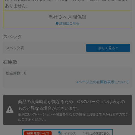
ありません。
~
当社３ヶ月間保証
容量
詳細はこちら
~
スペック
モニタサイズ
スペック表
詳しく見る
~
在庫数
価格
総在庫数：0
※ページ上の在庫数表示について
円 ～
円
商品の入荷時期が異なるため、OSのバージョンは表示の
ものと異なる場合がございます。
発売日
個別にOSのバージョンや製造番号などの情報はお答えできかねますので予
月 から
年
めご了承ください。
月 まで
年