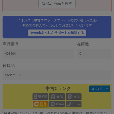
「iPhone」「Xperia」「Galaxy」など
似た商品を探す
メーカー
製造、販売メーカーの絞り込み
「Apple」「SONY」「SHARP」など
イオシスは中古スマホ・タブレットの買い替えも安心
初めての購入でも安心してお選びいただけます
機能・特徴
1weekあんしんサポートを確認する
商品の搭載機能による絞り込み
「5G対応」「防水」「ワンセグ」など
商品番号
在庫数
ドライブ
ドライブの絞り込み
401504
0
ランク
付属品
商品状態の絞り込み
「新品」「未使用」「中古」など
箱/マニュアル
CPU
CPUの絞り込み
中古Cランク
詳しく見る
OS
OSの絞り込み
メモリ
経年劣化に該当しない傷、汚れなどのある中古品。動作に問題は