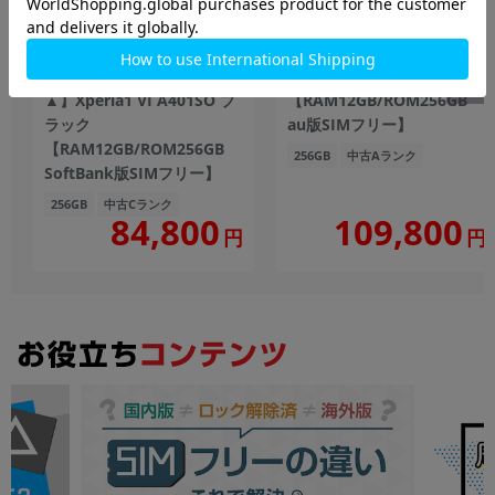
【ネットワーク利用制限
Xperia1 VI SOG13 ブラック
▲】Xperia1 VI A401SO ブ
【RAM12GB/ROM256GB
ラック
au版SIMフリー】
【RAM12GB/ROM256GB
256GB
中古Aランク
SoftBank版SIMフリー】
256GB
中古Cランク
109,800
84,800
円
円