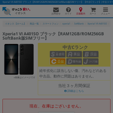
Xperia1 VI A401SO ブラック【RAM12GB/ROM256GB SoftBank版SIMフリー】 【中古Cランク】|
お問合せ
店舗案内
メニュー
ガイド
カート
イオシス 【ホーム】
商品一覧
スマートフォン
xperia1
SoftBank
Xperia1 VI A401SO
X
Xperia1 VI A401SO ブラック【RAM12GB/ROM256GB
SoftBank版SIMフリー】
かんたんパソコン検索に切り替える
中古Cランク
フリーワード
除外ワード
経年劣化に該当しない傷、汚れなどのある
中古品。動作に問題はありません。
人気の検索ワード：
Let's note
EliteBook
MacBook
※画像はイメージです
当社３ヶ月間保証
カテゴリー
詳細はこちら
商品ジャンルの絞り込み
「スマートフォン」「タブレット」など
シリーズ
現在、在庫はございません。
商品シリーズ名・ブランド名の絞り込み。