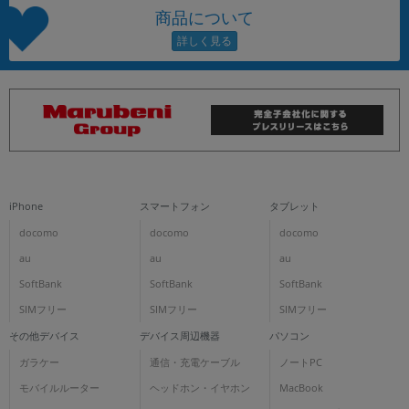
商品について
iPhone
スマートフォン
タブレット
docomo
docomo
docomo
au
au
au
SoftBank
SoftBank
SoftBank
SIMフリー
SIMフリー
SIMフリー
その他デバイス
デバイス周辺機器
パソコン
ガラケー
通信・充電ケーブル
ノートPC
モバイルルーター
ヘッドホン・イヤホン
MacBook