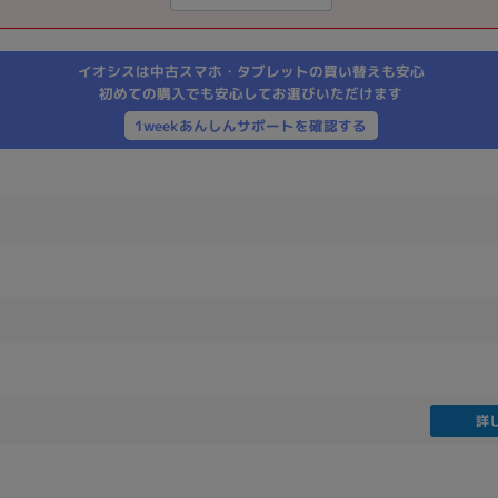
製造、販売メーカーの絞り込み
Pana
TOSHIBA
Apple
SONY
VAIO
イオシスは中古スマホ・タブレットの買い替えも安心
Asus
HP
初めての購入でも安心してお選びいただけます
1weekあんしんサポートを確認する
ドライブ
ドライブの絞り込み
DVD-マルチ
BD-ROM
BD−R
DVDスーパーマルチ
その他
CPU
詳
CPUの絞り込み
Apple M1
Apple M2
ンク
Cランク
Ryzen 9