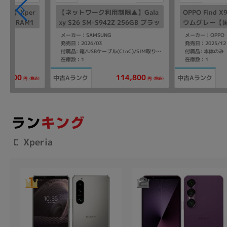
▲】Xper
【ネットワーク利用制限▲】Gala
OPPO Find 
ラック【RAM1
xy S26 SM-S942Z 256GB ブラッ
ウムグレー【国
tBank版SI
ク【SoftBank版 SIMフリー】
メーカー：SAMSUNG
メーカー：OPPO
発売日：2026/03
発売日：2025/12
付属品: 本体のみ
付属品: 箱/USBケーブル(CtoC)/SIM取り出し用ピン/クイックスタートガイド
在庫数：1
在庫数：1
114,800
84,800
中古Aランク
中古Aランク
(税込)
(税込)
円
円
Xperia