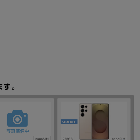
SIMFREE
nanoSIM
256GB
nanoSIM