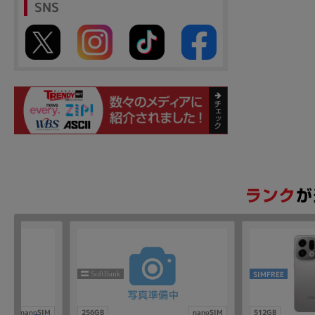
SNS
SIMFREE
nanoSIM
256GB
nanoSIM
512GB