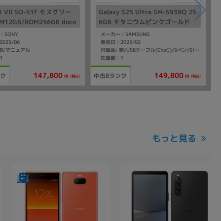
a1 VII SO-51F モスグリー
Galaxy S25 Ultra SM-S938Q 25
12GB/ROM256GB doco
6GB チタニウムピンクゴールド
IMフリー】
【国内版 SIMフリー】
：SONY
メーカー：SAMSUNG
025/06
発売日：2025/02
 箱/マニュアル
付属品: 箱/USBケーブル(CtoC)/Sペン/SIM取り出し用ピン/マニュアル
1
在庫数：1
147,800
149,800
ンク
中古Bランク
(税込)
(税込)
円
円
もっと見る