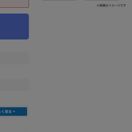
※画像はイメージです
sonic
FUJITSU
Lenovo
DVD-ROM
DVD±RW
しく見る
Ryzen 7
Ryzen 5
Core i9