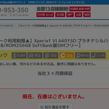
GB SoftBank版SIMフリー】 【中古Cランク】|中古スマートフォンの【イオシス】
 VI A401SO
【ネットワーク利用制限▲】Xperia1 VI A401SO プラチナシルバー【RAM12GB/ROM
ク利用制限▲】Xperia1 VI A401SO プラチナシルバ
B/ROM256GB SoftBank版SIMフリー】
かんたんパソコン検索に切り替える
ンク
カテゴリー
当しない傷、汚れなどのある中古品。動作に問題はありません。
商品ジャンルの絞り込み
当社３ヶ月間保証
ノートPC
デスクPC
モニター
現在、在庫はございません。
似た商品を探す
メーカー