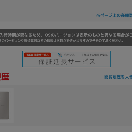
Core i7
Core i5
Core i3
そ
※ページ上の在庫
メモリ
入荷時期が異なるため、OSのバージョンは表示のものと異なる場合が
Sのバージョンや製造番号などの情報はお答えできかねますので予めご了承ください。
~
omeOS
その他
モニタサイズ
~
閲覧履歴を大
発売日
月
年
月
年