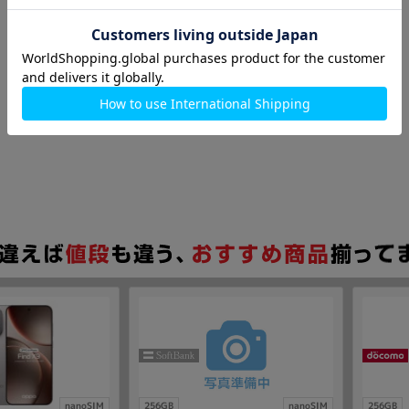
nanoSIM
256GB
nanoSIM
256GB