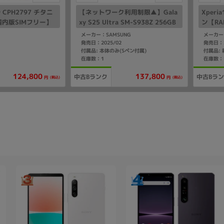
X9 CPH2797 チタニ
【ネットワーク利用制限▲】Gala
Xperi
内版SIMフリー】
xy S25 Ultra SM-S938Z 256GB
ン【RAM
チタニウムシルバーブルー【Soft
mo版S
メーカー：SAMSUNG
メーカー
Bank版 SIMフリー】
発売日：2025/02
発売日：2
付属品: 本体のみ(Sペン付属)
付属品:
在庫数：1
在庫数：
124,800
137,800
中古Bランク
中古Bラ
(税込)
(税込)
円
円