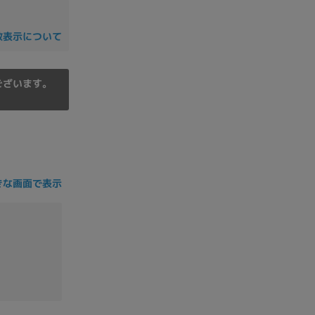
の他
数表示について
ございます。
きな画面で表示
 から
 まで