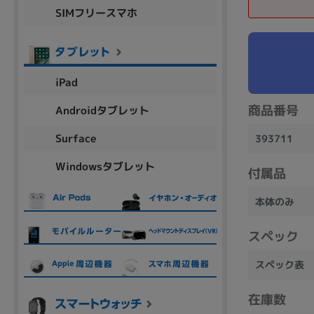
SIMフリースマホ
商品シリーズ名・ブランド名の絞り込み。
Let's note
dynabook
Thinkpad
LAVIE
FMV
macbook
Inspiron
aspire
iPad
商品番号
Androidタブレット
機能・特徴
Surface
393711
商品の搭載機能による絞り込み
Windowsタブレット
Webカメラ内蔵
付属品
本体のみ
スペック
ランク
スペック表
商品状態の絞り込み
在庫数
新品/未使用
Aランク
Bラ
未使用
中古
新品