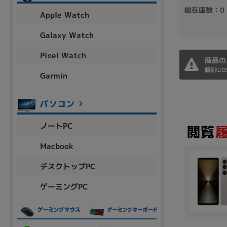
アウトレット
総在庫数：0
Apple Watch
Galaxy Watch
Pixel Watch
OS
商品の
個別にO
OSの絞り込み
Garmin
Chr
Win 11
Win 10
MacOS
Win 7
Win 8
容量
ノートPC
~
Macbook
デスクトップPC
価格
ゲーミングPC
円 ～
円