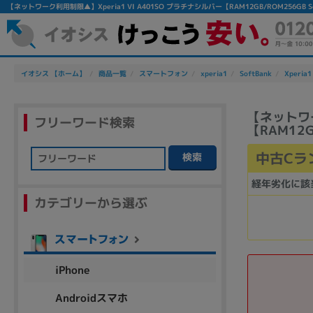
【ネットワーク利用制限▲】Xperia1 VI A401SO プラチナシルバー【RAM12GB/ROM256
イオシス 【ホーム】
商品一覧
スマートフォン
xperia1
SoftBank
Xperia1
【ネットワー
フリーワード検索
【RAM12G
中古Cラ
検索
フリーワード
経年劣化に該
カテゴリーから選ぶ
除外ワード
人気の検索ワード：
Let's note
EliteBook
MacBook
iPhone
Androidスマホ
シリーズ