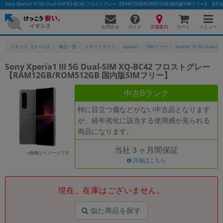
Sony Xperia1 III 5G Dual-SIM XQ-BC42 フロストグレー【RAM12GB/ROM512GB 国内版SIM
お問合せ
店舗案内
メニュー
ガイド
カート
イオシス 【ホーム】
商品一覧
スマートフォン
xperia1
SIMフリー
Xperia1 III 5G Dual-S
Sony Xperia1 III 5G Dual-SIM XQ-BC42 フロストグレー
【RAM12GB/ROM512GB 国内版SIMフリー】
かんたんパソコン検索に切り替える
中古Bランク
特に目立つ傷などがない中古品となります
フリーワード
が、経年劣化に該当する使用感が見られる
商品になります。
除外ワード
当社３ヶ月間保証
人気の検索ワード：
Let's note
EliteBook
MacBook
※画像はイメージです
詳細はこちら
カテゴリー
商品ジャンルの絞り込み
「スマートフォン」「タブレット」など
現在、在庫はございません。
シリーズ
似た商品を探す
商品シリーズ名・ブランド名の絞り込み。