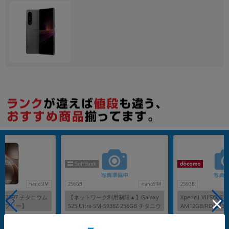
各項目のチェックボックスは「or検索」となります。
ただし機能別のみ「and検索」となります。
nanoSIM
256GB
nanoSIM
256GB
 CPH2797 チタニウム
【ネットワーク利用制限▲】Galaxy
Xperia1 VII SO
IMフリー】
S25 Ultra SM-S938Z 256GB チタニウ
AM12GB/ROM256
ムシルバーブルー【SoftBank版 SIM
Mフリー】
メーカー：SAMSUNG
メーカー：SONY
フリー】
発売日：2025/02
発売日：2025/06