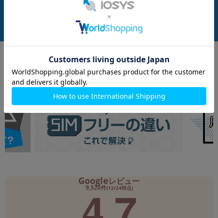
付属品: 本体のみ(Sペン付属)
付属品: 箱/マニュアル
在庫数：1
在庫数：1
中古Bランク
中古Bランク
124,800
137,800
(税込)
(税込)
円
円
Google
レビュー
4.7
9,520件
(12/24時点)