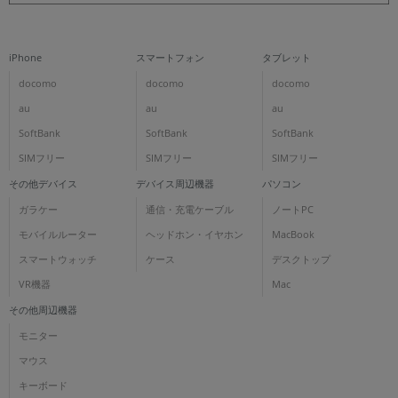
iPhone
スマートフォン
タブレット
docomo
docomo
docomo
au
au
au
SoftBank
SoftBank
SoftBank
SIMフリー
SIMフリー
SIMフリー
その他デバイス
デバイス周辺機器
パソコン
ガラケー
通信・充電ケーブル
ノートPC
モバイルルーター
ヘッドホン・イヤホン
MacBook
スマートウォッチ
ケース
デスクトップ
VR機器
Mac
その他周辺機器
モニター
マウス
キーボード