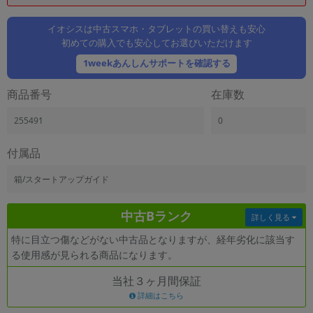
「iPhone」「Xperia」「Galaxy」など
メーカー
イオシスは中古スマホ・タブレットの買い替えも安心
初めての購入でも安心してお選びいただけます
製造、販売メーカーの絞り込み
「Apple」「SONY」「SHARP」など
1weekあんしんサポートを確認する
機能・特徴
商品番号
在庫数
商品の搭載機能による絞り込み
「5G対応」「防水」「ワンセグ」など
255491
0
ドライブ
ドライブの絞り込み
付属品
ランク
箱/スタートアップガイド
商品状態の絞り込み
「新品」「未使用」「中古」など
中古Bランク
詳しく見る
CPU
特に目立つ傷などがない中古品となりますが、経年劣化に該当す
CPUの絞り込み
る使用感が見られる商品になります。
OS
当社３ヶ月間保証
OSの絞り込み
詳細はこちら
メモリ