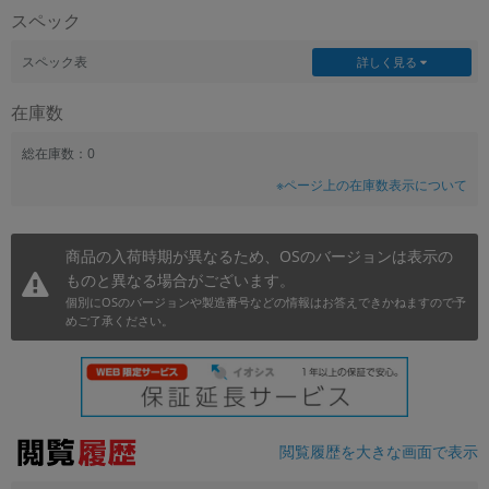
スペック
~
スペック表
詳しく見る
容量
在庫数
~
総在庫数：0
モニタサイズ
※ページ上の在庫数表示について
~
商品の入荷時期が異なるため、OSのバージョンは表示の
価格
ものと異なる場合がございます。
円 ～
円
個別にOSのバージョンや製造番号などの情報はお答えできかねますので予
めご了承ください。
発売日
月 から
年
閲覧履歴を大きな画面で表示
月 まで
年