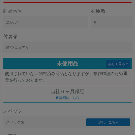
「iPhone」「Xperia」「Galaxy」など
商品番号
在庫数
メーカー
製造、販売メーカーの絞り込み
258064
0
「Apple」「SONY」「SHARP」など
機能・特徴
付属品
商品の搭載機能による絞り込み
「5G対応」「防水」「ワンセグ」など
箱/マニュアル
ドライブ
未使用品
ドライブの絞り込み
詳しく見る
使用されていない開封済み商品となりますが、動作確認のため通
ランク
電を行っております。
商品状態の絞り込み
「新品」「未使用」「中古」など
当社６ヶ月保証
CPU
詳細はこちら
CPUの絞り込み
スペック
OS
OSの絞り込み
スペック表
詳しく見る
メモリ