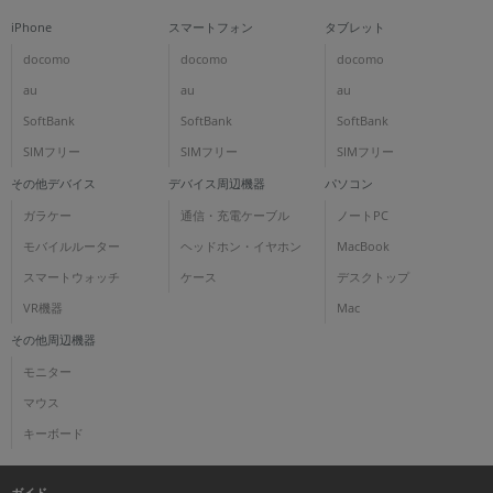
iPhone
スマートフォン
タブレット
docomo
docomo
docomo
au
au
au
SoftBank
SoftBank
SoftBank
SIMフリー
SIMフリー
SIMフリー
その他デバイス
デバイス周辺機器
パソコン
ガラケー
通信・充電ケーブル
ノートPC
モバイルルーター
ヘッドホン・イヤホン
MacBook
スマートウォッチ
ケース
デスクトップ
VR機器
Mac
その他周辺機器
モニター
マウス
キーボード