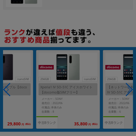
各項目のチェックボックスは「or検索」となります。
ただし機能別のみ「and検索」となります。
nanoSIM
256GB
nanoSIM
256GB
プル【doco
Xperia1 IV SO-51C アイスホワイト
【ネットワーク利用制限－】Xp
【docomo版SIMフリー】
IV SO-51C アイスホワイト【
o版SIMフリー】
メーカー：SONY
メーカー：SONY
発売日：2022/06
発売日：2022/06
付属品: 本体のみ
付属品: 本体のみ
在庫数：8
在庫数：6
中古Bランク
中古Bランク
800
35,800
32,8
(税込)
(税込)
円
円