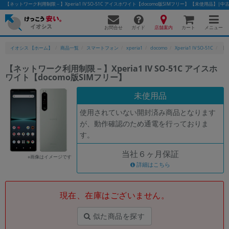
【ネットワーク利用制限－】Xperia1 IV SO-51C アイスホワイト【docomo版SIMフリー】 【未使用品
お問合せ
店舗案内
メニュー
ガイド
カート
イオシス 【ホーム】
商品一覧
スマートフォン
xperia1
docomo
Xperia1 IV SO-51C
【ネ
【ネットワーク利用制限－】Xperia1 IV SO-51C アイスホ
ワイト【docomo版SIMフリー】
かんたんパソコン検索に切り替える
未使用品
使用されていない開封済み商品となります
フリーワード
が、動作確認のため通電を行っておりま
す。
除外ワード
当社６ヶ月保証
人気の検索ワード：
Let's note
EliteBook
MacBook
※画像はイメージです
詳細はこちら
カテゴリー
商品ジャンルの絞り込み
「スマートフォン」「タブレット」など
現在、在庫はございません。
シリーズ
似た商品を探す
商品シリーズ名・ブランド名の絞り込み。