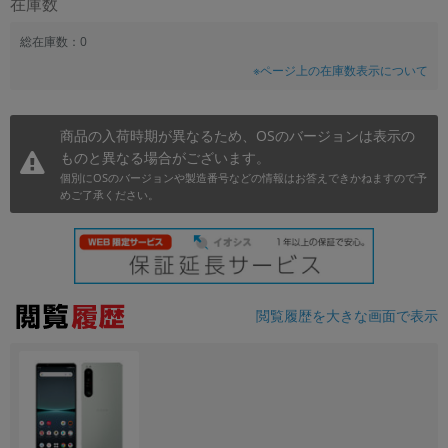
在庫数
~
総在庫数：0
※ページ上の在庫数表示について
容量
~
商品の入荷時期が異なるため、OSのバージョンは表示の
ものと異なる場合がございます。
モニタサイズ
個別にOSのバージョンや製造番号などの情報はお答えできかねますので予
~
めご了承ください。
価格
円 ～
円
閲覧履歴を大きな画面で表示
発売日
月 から
年
月 まで
年