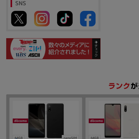
SNS
64GB
nanoSIM
64GB