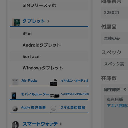
商品番号
SIMフリースマホ
商品シリーズ名・ブランド名の絞り込み。
225021
Let's note
dynabook
Thinkpad
LAVIE
FMV
macbook
Inspiron
aspire
付属品
iPad
本体のみ
Androidタブレット
スペック
機能・特徴
Surface
商品の搭載機能による絞り込み
スペック表
Windowsタブレット
Webカメラ内蔵
在庫数
総在庫数：9
東京店舗
アキバ路地
ランク
商品状態の絞り込み
新品/未使用
Aランク
Bラ
未使用
中古
新品