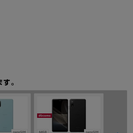
nanoSIM
64GB
nanoSIM