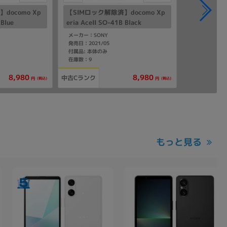
docomo Xp
【SIMロック解除済】docomo Xp
 Blue
eria AceII SO-41B Black
メーカー：SONY
発売日：2021/05
付属品: 本体のみ
在庫数：9
8,980
8,980
中古Cランク
(税込)
(税込)
円
円
もっと見る