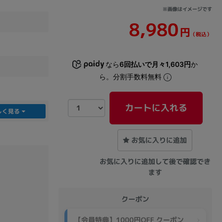
※画像はイメージです
8,980
sonic
FUJITSU
Lenovo
円
（税込）
なら
6回払いで月々1,603円
か
ら。分割手数料無料
カートに入れる
しく見る
DVD-ROM
DVD±RW
お気に入りに追加
お気に入りに追加して後で確認でき
ます
クーポン
Ryzen 7
Ryzen 5
Core i9
【会員特典】1000円OFF クーポン