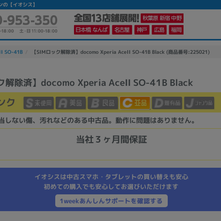
トフォンの【イオシス】
II SO-41B
【SIMロック解除済】docomo Xperia AceII SO-41B Black (商品番号:225021)
除済】docomo Xperia AceII SO-41B Black
かんたんパソコン検索に切り替える
ンク
当しない傷、汚れなどのある中古品。動作に問題はありません。
カテゴリー
商品ジャンルの絞り込み
当社３ヶ月間保証
ノートPC
デスクPC
モニター
イオシスは中古スマホ・タブレットの買い替えも安心
初めての購入でも安心してお選びいただけます
1weekあんしんサポートを確認する
メーカー