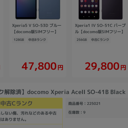
Xperia5 V SO-53D ブルー
Xperia1 IV SO-51C パープ
【docomo版SIMフリー】
ル【docomo版SIMフリー】
128GB
中古Bランク
256GB
中古Cランク
47,800
29,800
円
円
円
除済】docomo Xperia AceII SO-41B Black
中古Cランク
商品番号
：225021
在庫数
：9
当しない傷、汚れなどのある中古
題はありません。