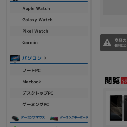
アウトレット
Apple Watch
Galaxy Watch
Pixel Watch
OS
OSの絞り込み
商品の
Garmin
個別にO
Chr
Win 11
Win 10
MacOS
Win 7
Win 8
容量
ノートPC
~
Macbook
デスクトップPC
価格
ゲーミングPC
円 ～
円