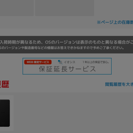
Core i7
Core i5
Core i3
そ
※ページ上の在庫
メモリ
入荷時期が異なるため、OSのバージョンは表示のものと異なる場合が
~
Sのバージョンや製造番号などの情報はお答えできかねますので予めご了承ください。
omeOS
その他
モニタサイズ
~
閲覧履歴を大
発売日
月
年
月
年