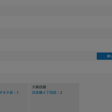
製造、販売メーカーの絞り込み
Pana
TOSHIBA
Apple
SONY
VAIO
Asus
HP
ドライブ
ドライブの絞り込み
詳
DVD-マルチ
BD-ROM
BD−R
DVDスーパーマルチ
その他
大阪店舗
オモテ店
: 1
日本橋４丁目店
: 2
CPU
CPUの絞り込み
Apple M1
Apple M2
ンク
Cランク
Ryzen 9