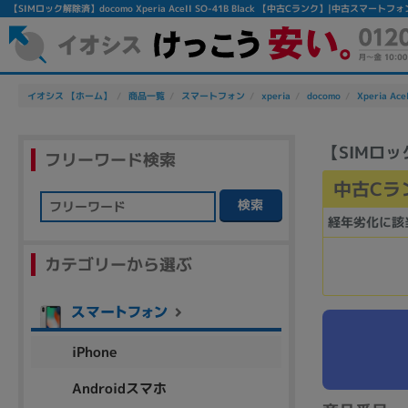
【SIMロック解除済】docomo Xperia AceII SO-41B Black 【中古Cランク】|中古スマー
イオシス 【ホーム】
商品一覧
スマートフォン
xperia
docomo
Xperia Ace
【SIMロック解
フリーワード検索
中古Cラ
検索
経年劣化に該
フリーワード
カテゴリーから選ぶ
除外ワード
人気の検索ワード：
Let's note
EliteBook
MacBook
iPhone
Androidスマホ
シリーズ