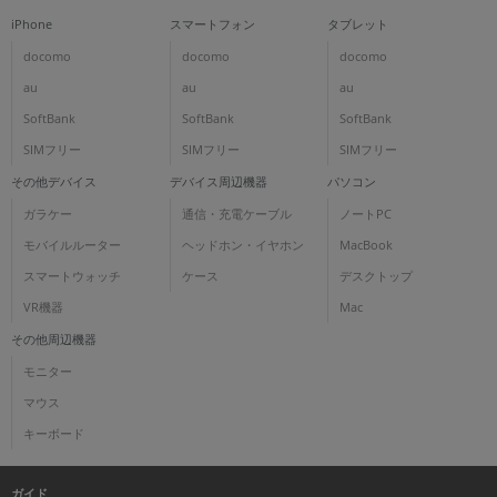
iPhone
スマートフォン
タブレット
docomo
docomo
docomo
au
au
au
SoftBank
SoftBank
SoftBank
SIMフリー
SIMフリー
SIMフリー
その他デバイス
デバイス周辺機器
パソコン
ガラケー
通信・充電ケーブル
ノートPC
モバイルルーター
ヘッドホン・イヤホン
MacBook
スマートウォッチ
ケース
デスクトップ
VR機器
Mac
その他周辺機器
モニター
マウス
キーボード
ガイド