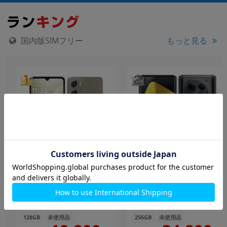
国内版SIMフリー
もっと見る
motorola moto g06
Xiaomi POCO M8 5G ブラ
XT2535-6 ローレルオーク
ック
【RAM4GB/ROM128GB/国
【RAM8GB/ROM256GB 国
内版 SIMフリー】
内版SIMフリー】
128GB
未使用品
256GB
未使用品