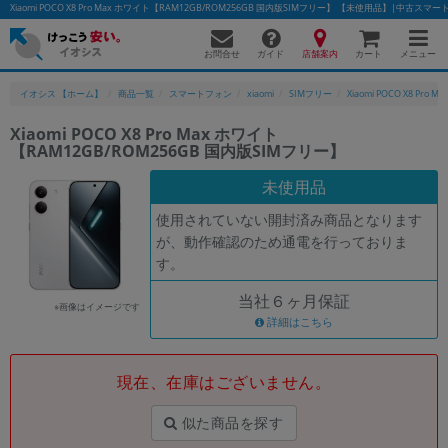
Xiaomi POCO X8 Pro Max ホワイト【RAM12GB/ROM256GB 国内版SIMフリー】 【未使用品】|中古
お問合せ
店舗案内
メニュー
ガイド
カート
イオシス 【ホーム】
商品一覧
スマートフォン
xiaomi
SIMフリー
Xiaomi POCO X8 Pro Ma
Xiaomi POCO X8 Pro Max ホワイト
【RAM12GB/ROM256GB 国内版SIMフリー】
かんたんパソコン検索に切り替える
未使用品
使用されていない開封済み商品となります
フリーワード
が、動作確認のため通電を行っておりま
す。
除外ワード
当社６ヶ月保証
人気の検索ワード：
Let's note
EliteBook
MacBook
※画像はイメージです
詳細はこちら
カテゴリー
商品ジャンルの絞り込み
「スマートフォン」「タブレット」など
現在、在庫はございません。
シリーズ
似た商品を探す
商品シリーズ名・ブランド名の絞り込み。