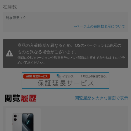
在庫数
~
総在庫数：0
容量
※ページ上の在庫数表示について
~
商品の入荷時期が異なるため、OSのバージョンは表示の
モニタサイズ
ものと異なる場合がございます。
~
個別にOSのバージョンや製造番号などの情報はお答えできかねますので予
めご了承ください。
価格
円 ～
円
閲覧履歴を大きな画面で表示
発売日
月 から
年
月 まで
年