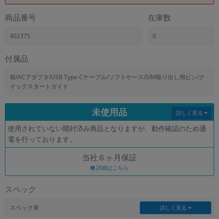
「iPhone」「Xperia」「Galaxy」など
商品番号
在庫数
メーカー
製造、販売メーカーの絞り込み
402375
0
「Apple」「SONY」「SHARP」など
機能・特徴
付属品
商品の搭載機能による絞り込み
「5G対応」「防水」「ワンセグ」など
箱/ACアダプタ/USB Type-Cケーブル/ソフトケース/SIM取り出し用ピン/ク
イックスタートガイド
ドライブ
ドライブの絞り込み
未使用品
詳しく見る
ランク
使用されていない開封済み商品となりますが、動作確認のため通
商品状態の絞り込み
「新品」「未使用」「中古」など
電を行っております。
CPU
当社６ヶ月保証
CPUの絞り込み
詳細はこちら
OS
スペック
OSの絞り込み
スペック表
詳しく見る
メモリ