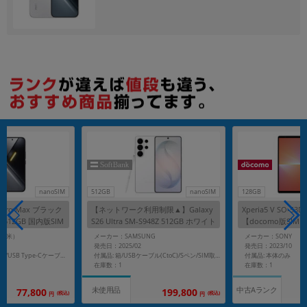
各項目のチェックボックスは「or検索」となります。
ただし機能別のみ「and検索」となります。
nanoSIM
512GB
nanoSIM
128GB
8 Pro Max ブラック
【ネットワーク利用制限▲】Galaxy
Xperia5 V SO-
M512GB 国内版SIM
S26 Ultra SM-S948Z 512GB ホワイト
【docomo版SIM
【SoftBank版 SIMフリー】
（小米）
メーカー：SAMSUNG
メーカー：SONY
発売日：2025/02
発売日：2023/10
付属品: 本体のみ
付属品: 箱/ACアダプタ/USB Type-Cケーブル/ソフトケース/SIM取り出し用ピン/クイックスタートガイド
付属品: 箱/USBケーブル(CtoC)/Sペン/SIM取り出し用ピン/マニュアル
在庫数：1
在庫数：1
中古Aランク
未使用品
199,800
77,800
(税込)
(税込)
円
円