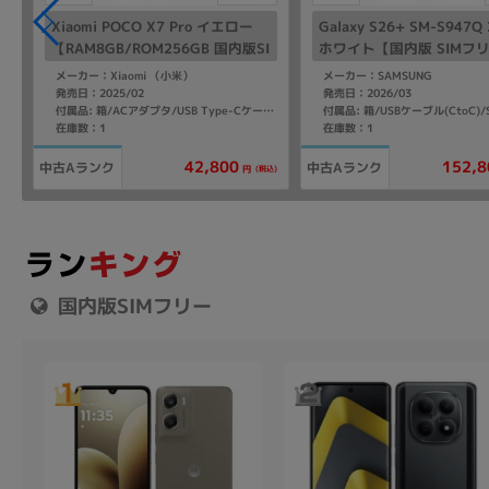
Xiaomi POCO X7 Pro イエロー
Galaxy S26+ SM-S947Q
I
【RAM8GB/ROM256GB 国内版SI
ホワイト【国内版 SIMフ
Mフリー】
メーカー：Xiaomi （小米）
メーカー：SAMSUNG
発売日：2025/02
発売日：2026/03
Cケーブル/ソフトケース/SIM取り出し用ピン/クイックスタートガイド
付属品: 箱/ACアダプタ/USB Type-Cケーブル/ソフトケース/SIM取り出し用ピン/クイックスタートガイド
在庫数：1
在庫数：1
152,8
42,800
中古Aランク
中古Aランク
込)
(税込)
円
国内版SIMフリー