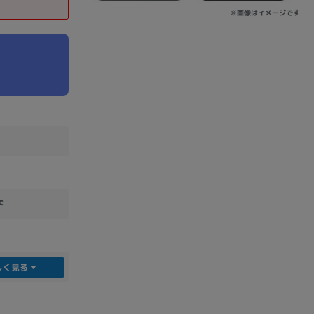
※画像はイメージです
sonic
FUJITSU
Lenovo
DVD-ROM
DVD±RW
ド
しく見る
Ryzen 7
Ryzen 5
Core i9