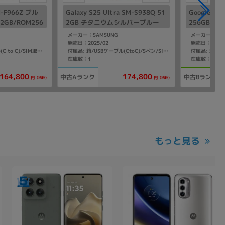
SM-F966Z ブル
Galaxy S25 Ultra SM-S938Q 51
Google Pix
GB/ROM256
2GB チタニウムシルバーブルー
256GB J
SIMフリー】
【国内版 SIMフリー】
ー】
メーカー：SAMSUNG
メーカー：Goo
発売日：2025/02
発売日：2025/
付属品: 箱/USBケーブル(C to C)/SIM取り出し用ピン/マニュアル
付属品: 箱/USBケーブル(CtoC)/Sペン/SIM取り出し用ピン/マニュアル
在庫数：1
在庫数：1
164,800
174,800
中古Aランク
中古Bランク
(税込)
(税込)
円
円
もっと見る