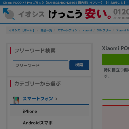
Xiaomi POCO X7 Pro ブラック【RAM8GB/ROM256GB 国内版SIMフリー】 【中古Bラ
イオシス 【ホーム】
商品一覧
スマートフォン
xiaomi
SIMフリー
Xiaomi 
Xiaomi 
フリーワード検索
検索
特に目立つ傷
フリーワード
す。
カテゴリーから選ぶ
除外ワード
人気の検索ワード：
Let's note
EliteBook
MacBook
iPhone
Androidスマホ
シリーズ