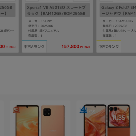
 256GB
Xperia1 VII A501SO スレートブ
Galaxy Z Fold7 
リー】
ラック【RAM12GB/ROM256GB
ーシャドウ【RAM12
SoftBank版SIMフリー】
GB SoftBank版
メーカー：SONY
メーカー：SAMSUNG
発売日：2025/06
発売日：2025/08
付属品: 箱/マニュアル
付属品: 箱/USBケーブル(CtoC)/SIM取り出し用ピン/クイックスタートガイド
在庫数：1
在庫数：1
00
157,800
中古Aランク
中古Cランク
(税込)
(税込)
円
円