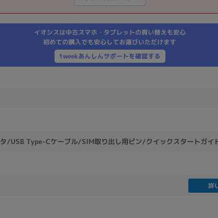
製造、販売メーカーの絞り込み
Pana
TOSHIBA
Apple
SONY
VAIO
イオシスは中古スマホ・タブレットの買い替えも安心
Asus
HP
初めての購入でも安心してお選びいただけます
1weekあんしんサポートを確認する
ドライブ
ドライブの絞り込み
DVD-マルチ
BD-ROM
BD−R
DVDスーパーマルチ
その他
タ/USB Type-Cケーブル/SIM取り出し用ピン/クイックスタートガイ
CPU
詳
CPUの絞り込み
Apple M1
Apple M2
ンク
Cランク
Ryzen 9