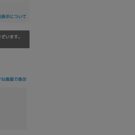
の他
数表示について
ございます。
きな画面で表示
 から
 まで