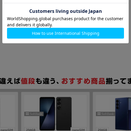
nanoSIM
256GB
nanoSIM
256GB