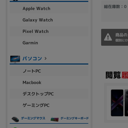
アウトレット
総在庫数：0
Apple Watch
Galaxy Watch
Pixel Watch
OS
商品の
OSの絞り込み
個別にO
Garmin
Chr
Win 11
Win 10
MacOS
Win 7
Win 8
容量
ノートPC
~
Macbook
デスクトップPC
価格
ゲーミングPC
円 ～
円