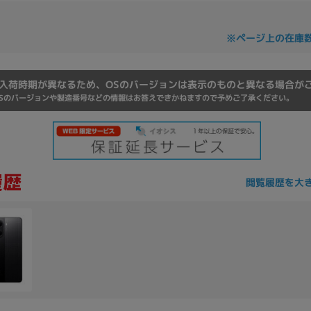
Core i7
Core i5
Core i3
そ
※ページ上の在庫
メモリ
入荷時期が異なるため、OSのバージョンは表示のものと異なる場合が
Sのバージョンや製造番号などの情報はお答えできかねますので予めご了承ください。
~
omeOS
その他
モニタサイズ
~
閲覧履歴を大
発売日
月
年
月
年