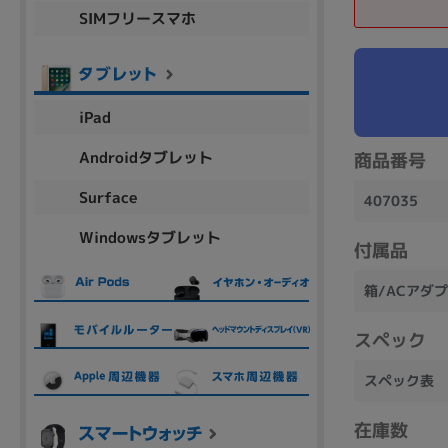
SIMフリースマホ
商品シリーズ名・ブランド名の絞り込み。
Let's note
dynabook
Thinkpad
LAVIE
FMV
macbook
Inspiron
aspire
iPad
Androidタブレット
商品番号
機能・特徴
Surface
407035
商品の搭載機能による絞り込み
Windowsタブレット
Webカメラ内蔵
付属品
箱/ACアダプ
スペック
ランク
スペック表
商品状態の絞り込み
在庫数
新品/未使用
Aランク
Bラ
未使用
中古
新品