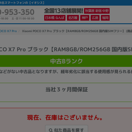
ンク】|中古スマートフォンの【イオシス】
POCO X7 Pro
Xiaomi POCO X7 Pro ブラック【RAM8GB/ROM256GB 国内版SIMフリー】 (商品
POCO X7 Pro ブラック【RAM8GB/ROM256GB 国内
かんたんパソコン検索に切り替える
中古Bランク
などがない中古品となりますが、経年劣化に該当する使用感が見られる
カテゴリー
商品ジャンルの絞り込み
当社３ヶ月間保証
ノートPC
デスクPC
モニター
現在、在庫はございません。
メーカー
似た商品を探す