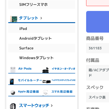
SIMフリースマホ
商品シリーズ名・ブランド名の絞り込み。
Let's note
dynabook
Thinkpad
LAVIE
FMV
macbook
Inspiron
aspire
iPad
商品番号
Androidタブレット
機能・特徴
Surface
361183
商品の搭載機能による絞り込み
Windowsタブレット
Webカメラ内蔵
付属品
箱/ACアダプ
ド
スペック
ランク
スペック表
商品状態の絞り込み
新品/未使用
Aランク
Bラ
未使用
中古
新品