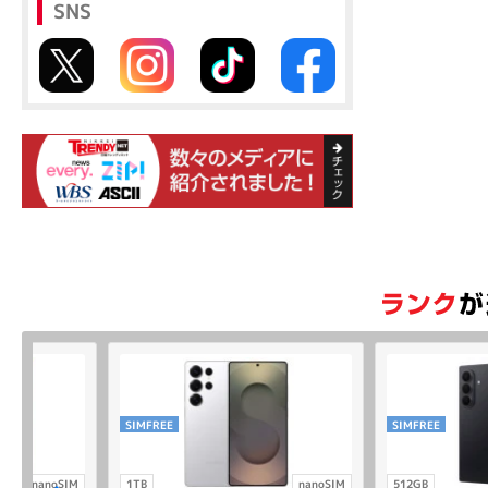
SNS
SIMFREE
SIMFREE
nanoSIM
1TB
nanoSIM
512GB