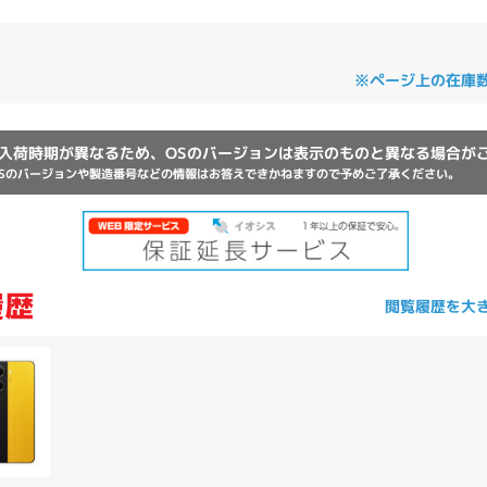
Core i7
Core i5
Core i3
そ
※ページ上の在庫
メモリ
入荷時期が異なるため、OSのバージョンは表示のものと異なる場合が
~
Sのバージョンや製造番号などの情報はお答えできかねますので予めご了承ください。
omeOS
その他
モニタサイズ
~
閲覧履歴を大
発売日
月
年
月
年