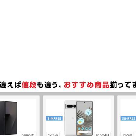
SIMFREE
SIMFREE
nanoSIM
128GB
nanoSIM
512GB