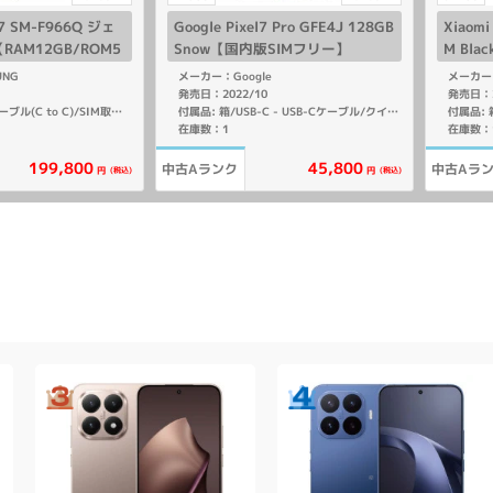
ld7 SM-F966Q ジェ
Google Pixel7 Pro GFE4J 128GB
Xiaomi
AM12GB/ROM5
Snow【国内版SIMフリー】
M Bla
SIMフリー】
Mフリ
UNG
メーカー：Google
メーカー：
発売日：2022/10
発売日：2
付属品: 箱/USBケーブル(C to C)/SIM取り出し用ピン/マニュアル
付属品: 箱/USB-C - USB-Cケーブル/クイックスイッチアダプター/SIMツール/クイックスタートガイド
在庫数：1
在庫数：
199,800
45,800
中古Aランク
中古Aラ
(税込)
(税込)
円
円