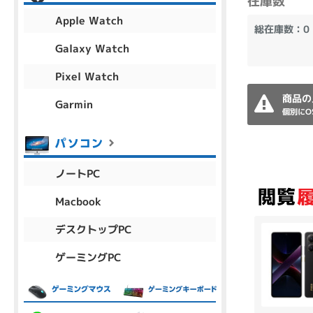
在庫数
アウトレット
Apple Watch
総在庫数：0
Galaxy Watch
Pixel Watch
OS
商品の
OSの絞り込み
Garmin
個別にO
Chr
Win 11
Win 10
MacOS
Win 7
Win 8
容量
ノートPC
~
Macbook
デスクトップPC
価格
ゲーミングPC
円 ～
円