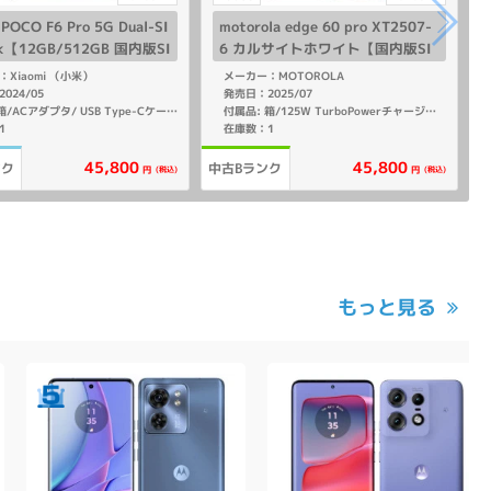
 POCO F6 Pro 5G Dual-SI
motorola edge 60 pro XT2507-
ck【12GB/512GB 国内版SI
6 カルサイトホワイト【国内版SI
ー】
Mフリー】
Xiaomi （小米）
メーカー：MOTOROLA
024/05
発売日：2025/07
付属品: 箱/125W TurboPowerチャージャー/USB Type-Cケーブル/カバー/SIM取り出しピン/マニュアル
付属品: 箱/ACアダプタ/ USB Type-Cケーブル/ SIM取り出し用ピン/ ソフトケース/クイックスタートガイド
1
在庫数：1
45,800
45,800
ンク
中古Bランク
(税込)
(税込)
円
円
もっと見る