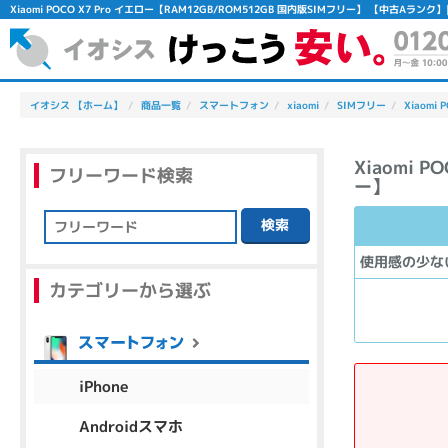
Xiaomi POCO X7 Pro イエロー【RAM12GB/ROM512GB 国内版SIMフリー】 【中古A
イオシス 【ホーム】
商品一覧
スマートフォン
xiaomi
SIMフリー
Xiaomi 
Xiaomi 
フリーワード検索
ー】
検索
フリーワード
使用感の少な
カテゴリーから選ぶ
除外ワード
人気の検索ワード：
Let's note
EliteBook
MacBook
iPhone
Androidスマホ
シリーズ