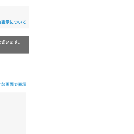
の他
数表示について
ございます。
きな画面で表示
 から
 まで