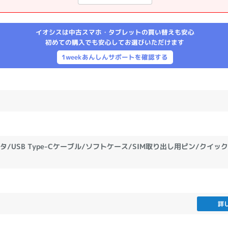
製造、販売メーカーの絞り込み
Pana
TOSHIBA
Apple
SONY
VAIO
イオシスは中古スマホ・タブレットの買い替えも安心
Asus
HP
初めての購入でも安心してお選びいただけます
1weekあんしんサポートを確認する
ドライブ
ドライブの絞り込み
DVD-マルチ
BD-ROM
BD−R
DVDスーパーマルチ
その他
タ/USB Type-Cケーブル/ソフトケース/SIM取り出し用ピン/クイ
CPU
CPUの絞り込み
詳
Apple M1
Apple M2
ンク
Cランク
Ryzen 9