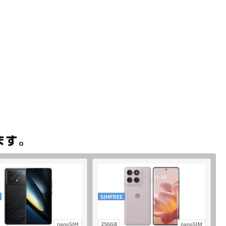
SIMFREE
nanoSIM
256GB
nanoSIM