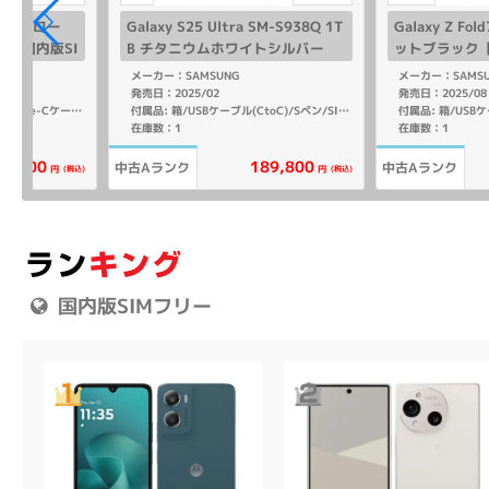
ro イエロー
Galaxy S25 Ultra SM-S938Q 1T
Galaxy Z Fo
GB 国内版SI
B チタニウムホワイトシルバー
ットブラック【R
【国内版 SIMフリー】
12GB 国内版
）
メーカー：SAMSUNG
メーカー：SAMS
発売日：2025/02
発売日：2025/08
付属品: 箱/ACアダプタ/USB Type-Cケーブル/ソフトケース/SIM取り出し用ピン/クイックスタートガイド
付属品: 箱/USBケーブル(CtoC)/Sペン/SIM取り出し用ピン/マニュアル
在庫数：1
在庫数：1
189,800
42,800
中古Aランク
中古Aランク
(税込)
(税込)
円
円
国内版SIMフリー