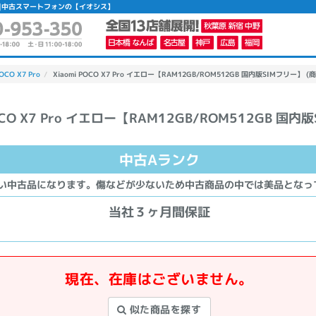
ランク】|中古スマートフォンの【イオシス】
POCO X7 Pro
Xiaomi POCO X7 Pro イエロー【RAM12GB/ROM512GB 国内版SIMフリー】 (商
POCO X7 Pro イエロー【RAM12GB/ROM512GB 国内
かんたんパソコン検索に切り替える
中古Aランク
カテゴリー
い中古品になります。傷などが少ないため中古商品の中では美品となっ
商品ジャンルの絞り込み
当社３ヶ月間保証
ノートPC
デスクPC
モニター
現在、在庫はございません。
似た商品を探す
メーカー