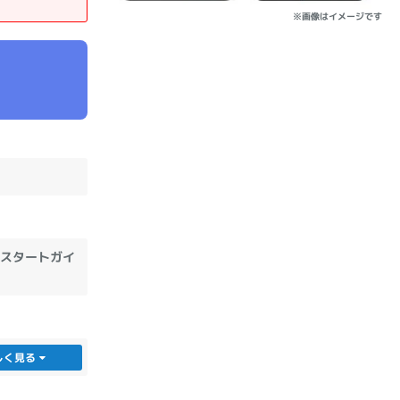
※画像はイメージです
sonic
FUJITSU
Lenovo
DVD-ROM
DVD±RW
ックスタートガイ
しく見る
Ryzen 7
Ryzen 5
Core i9