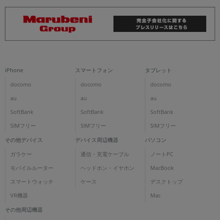
iPhone
スマートフォン
タブレット
docomo
docomo
docomo
au
au
au
SoftBank
SoftBank
SoftBank
SIMフリー
SIMフリー
SIMフリー
その他デバイス
デバイス周辺機器
パソコン
ガラケー
通信・充電ケーブル
ノートPC
モバイルルーター
ヘッドホン・イヤホン
MacBook
スマートウォッチ
ケース
デスクトップ
VR機器
Mac
その他周辺機器