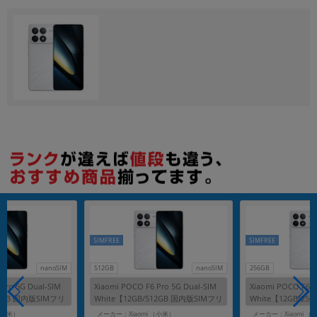
各項目のチェックボックスは「or検索」となります。
ただし機能別のみ「and検索」となります。
SIMFREE
SIMFREE
nanoSIM
512GB
nanoSIM
256GB
Pro 5G Dual-SIM
Xiaomi POCO F6 Pro 5G Dual-SIM
Xiaomi POCO F6 P
56GB 国内版SIMフリ
White【12GB/512GB 国内版SIMフリ
White【12GB/25
ー】
ー】
（小米）
メーカー：Xiaomi （小米）
メーカー：Xiaomi （