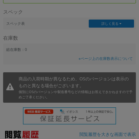
~
スペック
容量
スペック表
詳しく見る
~
在庫数
モニタサイズ
総在庫数：0
※ページ上の在庫数表示について
~
価格
商品の入荷時期が異なるため、OSのバージョンは表示の
ものと異なる場合がございます。
円 ～
円
個別にOSのバージョンや製造番号などの情報はお答えできかねますので予
めご了承ください。
発売日
月 から
年
閲覧履歴を大きな画面で表示
月 まで
年