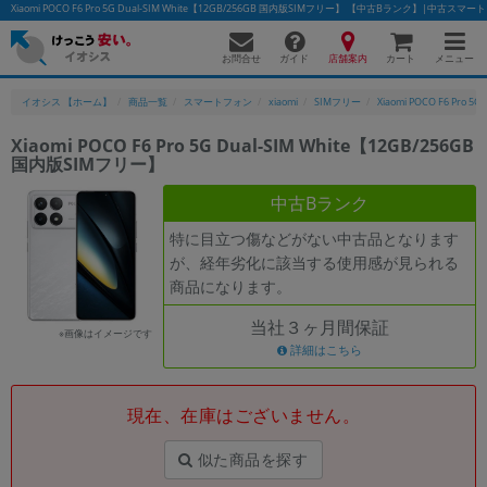
Xiaomi POCO F6 Pro 5G Dual-SIM White【12GB/256GB 国内版SIMフリー】 【中古Bランク】|中
お問合せ
店舗案内
メニュー
ガイド
カート
イオシス 【ホーム】
商品一覧
スマートフォン
xiaomi
SIMフリー
Xiaomi POCO F6 Pro 5G 
Xiaomi POCO F6 Pro 5G Dual-SIM White【12GB/256GB
国内版SIMフリー】
かんたんパソコン検索に切り替える
中古Bランク
特に目立つ傷などがない中古品となります
フリーワード
が、経年劣化に該当する使用感が見られる
商品になります。
除外ワード
当社３ヶ月間保証
人気の検索ワード：
Let's note
EliteBook
MacBook
※画像はイメージです
詳細はこちら
カテゴリー
商品ジャンルの絞り込み
「スマートフォン」「タブレット」など
現在、在庫はございません。
シリーズ
似た商品を探す
商品シリーズ名・ブランド名の絞り込み。