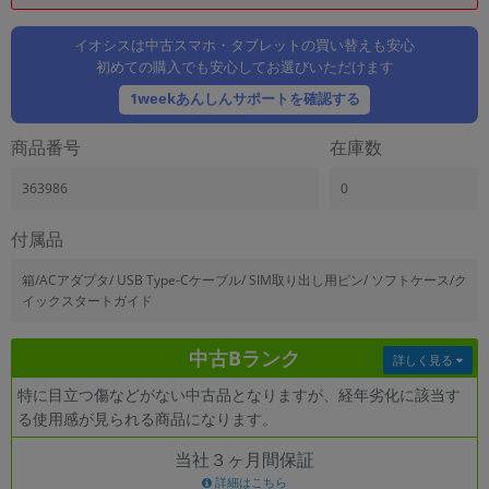
「iPhone」「Xperia」「Galaxy」など
メーカー
イオシスは中古スマホ・タブレットの買い替えも安心
初めての購入でも安心してお選びいただけます
製造、販売メーカーの絞り込み
「Apple」「SONY」「SHARP」など
1weekあんしんサポートを確認する
機能・特徴
商品番号
在庫数
商品の搭載機能による絞り込み
「5G対応」「防水」「ワンセグ」など
363986
0
ドライブ
ドライブの絞り込み
付属品
ランク
箱/ACアダプタ/ USB Type-Cケーブル/ SIM取り出し用ピン/ ソフトケース/ク
商品状態の絞り込み
イックスタートガイド
「新品」「未使用」「中古」など
CPU
中古Bランク
詳しく見る
CPUの絞り込み
特に目立つ傷などがない中古品となりますが、経年劣化に該当す
OS
る使用感が見られる商品になります。
OSの絞り込み
当社３ヶ月間保証
メモリ
詳細はこちら