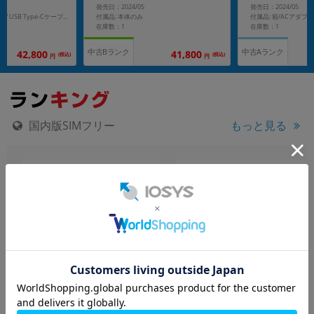
発売日：2024/05
発売日：2024/05
付属品: 本体のみ
付属品: 箱/ACアダプタ/ USB Type-Cケーブル/ SIM取り出し用ピン/ ソフトケース/クイックスタートガイド
在庫数：1
在庫数：1
中古Bランク
中古Aランク
42,800
41,800
(税込)
(税込)
円
円
国内版SIMフリー
もっと見る
motorola moto g06
Xiaomi POCO M8 5G ブラ