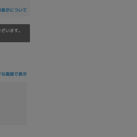
の他
数表示について
ございます。
きな画面で表示
 から
 まで