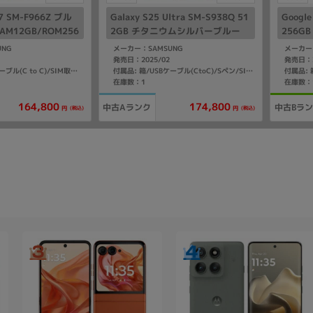
ld7 SM-F966Z ブル
Galaxy S25 Ultra SM-S938Q 51
Google
M12GB/ROM256
2GB チタニウムシルバーブルー
256G
nk版SIMフリー】
【国内版 SIMフリー】
ー】
UNG
メーカー：SAMSUNG
メーカー：
発売日：2025/02
発売日：2
付属品: 箱/USBケーブル(C to C)/SIM取り出し用ピン/マニュアル
付属品: 箱/USBケーブル(CtoC)/Sペン/SIM取り出し用ピン/マニュアル
在庫数：1
在庫数：
164,800
174,800
中古Aランク
中古Bラ
(税込)
(税込)
円
円