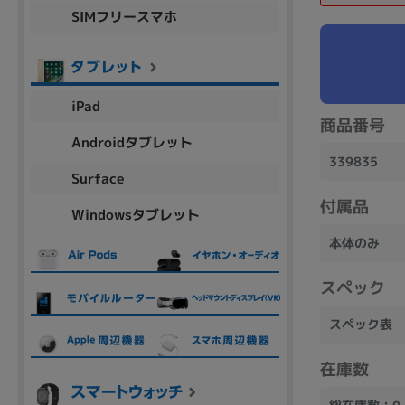
SIMフリースマホ
商品シリーズ名・ブランド名の絞り込み。
Let's note
dynabook
Thinkpad
LAVIE
FMV
macbook
Inspiron
aspire
iPad
商品番号
Androidタブレット
339835
機能・特徴
Surface
商品の搭載機能による絞り込み
付属品
Windowsタブレット
Webカメラ内蔵
本体のみ
スペック
スペック表
ランク
商品状態の絞り込み
在庫数
新品/未使用
Aランク
Bラ
未使用
中古
新品