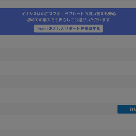
製造、販売メーカーの絞り込み
イオシスは中古スマホ・タブレットの買い替えも安心
Pana
TOSHIBA
Apple
SONY
VAIO
初めての購入でも安心してお選びいただけます
Asus
HP
1weekあんしんサポートを確認する
ドライブ
ドライブの絞り込み
DVD-マルチ
BD-ROM
BD−R
DVDスーパーマルチ
その他
詳
CPU
CPUの絞り込み
Apple M1
Apple M2
ンク
Cランク
Ryzen 9