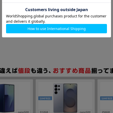
SIMFREE
SIMFREE
nanoSIM
512GB
nanoSIM
256GB