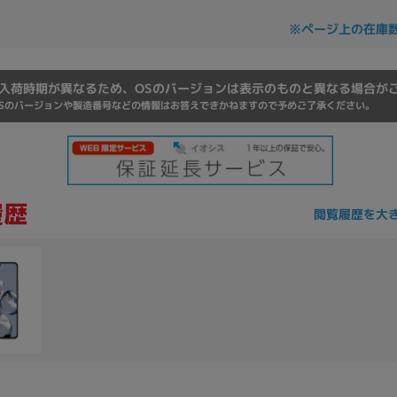
Core i7
Core i5
Core i3
そ
※ページ上の在庫
入荷時期が異なるため、OSのバージョンは表示のものと異なる場合が
メモリ
Sのバージョンや製造番号などの情報はお答えできかねますので予めご了承ください。
~
omeOS
その他
モニタサイズ
閲覧履歴を大
~
発売日
月
年
月
年