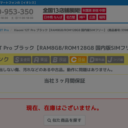
|中古スマートフォンの【イオシス】
2T Pro
Xiaomi 12T Pro ブラック【RAM8GB/ROM128GB 国内版SIMフリー】 (商品番号:3398
12T Pro ブラック【RAM8GB/ROM128GB 国内版SIM
かんたんパソコン検索に切り替える
ンク
当しない傷、汚れなどのある中古品。動作に問題はありません。
カテゴリー
商品ジャンルの絞り込み
当社３ヶ月間保証
ノートPC
デスクPC
モニター
現在、在庫はございません。
似た商品を探す
メーカー