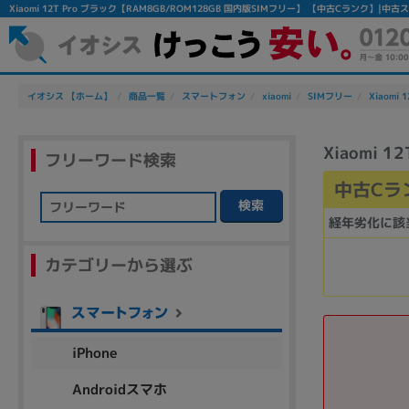
Xiaomi 12T Pro ブラック【RAM8GB/ROM128GB 国内版SIMフリー】 【中古Cランク】
イオシス 【ホーム】
商品一覧
スマートフォン
xiaomi
SIMフリー
Xiaomi 1
Xiaomi 
フリーワード検索
中古Cラ
検索
経年劣化に該
フリーワード
カテゴリーから選ぶ
除外ワード
人気の検索ワード：
Let's note
EliteBook
MacBook
iPhone
Androidスマホ
シリーズ