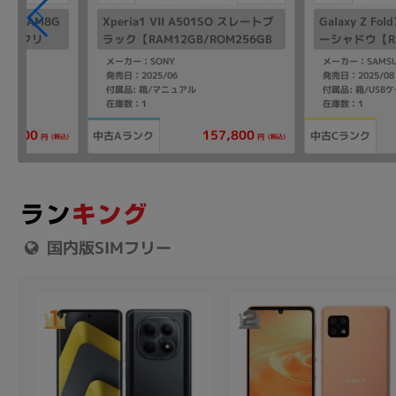
ブルー【RAM8G
Xperia1 VII A501SO スレートブ
Galaxy Z Fo
版SIMフリ
ラック【RAM12GB/ROM256GB
ーシャドウ【RA
SoftBank版SIMフリー】
GB SoftBa
）
メーカー：SONY
メーカー：SAMS
発売日：2025/06
発売日：2025/08
付属品: 箱/マニュアル
在庫数：1
在庫数：1
157,800
32,800
中古Aランク
中古Cランク
(税込)
(税込)
円
円
国内版SIMフリー