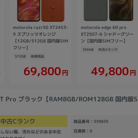
ラ
motorola razr50 XT2453-
motorola edge 60 pro
9 スプリッツオレンジ
XT2507-6 シャドーグリー
【12GB/512GB 国内版SIM
ン【国内版SIMフリー】
フリー】
256GB
中古Aランク
512GB
未使用品
69,800
49,800
円
円
円
12T Pro ブラック【RAM8GB/ROM128GB 国内版
中古Cランク
商品番号
：339835
在庫数
：0
当しない傷、汚れなどのある中古