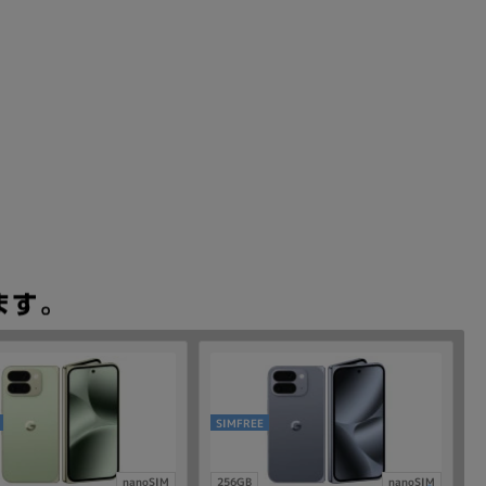
SIMFREE
nanoSIM
256GB
nanoSIM