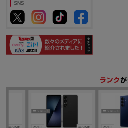
SNS
nanoSIM
256GB
nanoSIM
256GB