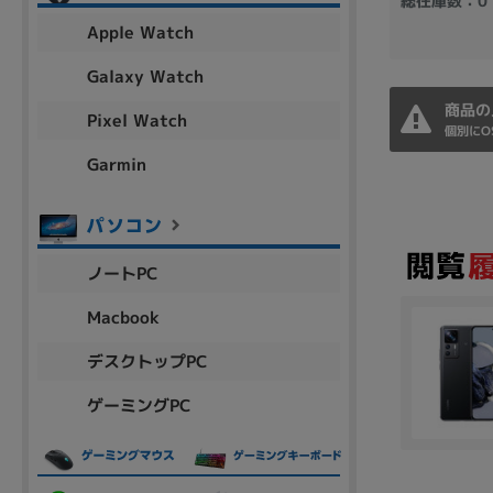
総在庫数：0
アウトレット
Apple Watch
Galaxy Watch
商品の
Pixel Watch
OS
個別にO
OSの絞り込み
Garmin
Chr
Win 11
Win 10
MacOS
Win 7
Win 8
容量
ノートPC
~
Macbook
デスクトップPC
価格
ゲーミングPC
円 ～
円