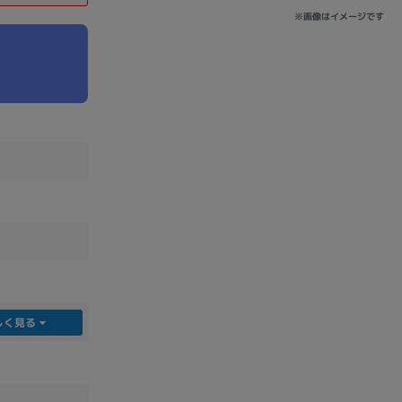
※画像はイメージです
sonic
FUJITSU
Lenovo
DVD-ROM
DVD±RW
しく見る
Ryzen 7
Ryzen 5
Core i9