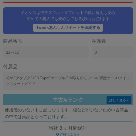
「iPhone」「Xperia」「Galaxy」など
メーカー
イオシスは中古スマホ・タブレットの買い替えも安心
初めての購入でも安心してお選びいただけます
製造、販売メーカーの絞り込み
「Apple」「SONY」「SHARP」など
1weekあんしんサポートを確認する
機能・特徴
商品番号
在庫数
商品の搭載機能による絞り込み
「5G対応」「防水」「ワンセグ」など
237762
0
ドライブ
ドライブの絞り込み
付属品
ランク
箱/ACアダプタ/USB-TypeCケーブル/SIM取り出しツール/保護ケース/クイッ
商品状態の絞り込み
クスタートガイド
「新品」「未使用」「中古」など
CPU
中古Aランク
詳しく見る
CPUの絞り込み
使用感の少ない中古品になります。傷などが少ないため中古商品
OS
の中では美品となっております。
OSの絞り込み
当社３ヶ月間保証
メモリ
詳細はこちら