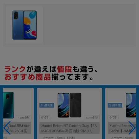
各項目のチェックボックスは「or検索」となります。
ただし機能別のみ「and検索」となります。
SIMFREE
SIMFREE
nanoSIM
64GB
nanoSIM
64GB
te9S Dual-SIM Aur
Xiaomi Redmi 9T Carbon Gray【RA
Xiaomi Redmi 9T 
6GB ROM128GB 国
M4GB ROM64GB 国内版 SIMフリ
Green【RAM4GB
】
ー】
SIMフリー】
（小米）
メーカー：Xiaomi （小米）
メーカー：Xiaomi （