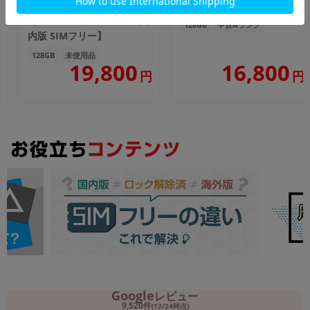
XT2535-6 ローレルオーク
【国内版 SIMフリー】
【RAM4GB/ROM128GB/国
128GB
中古Aランク
内版 SIMフリー】
128GB
未使用品
19,800
16,800
円
円
Google
レビュー
9,520件
(12/24時点)