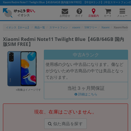
Xiaomi Redmi Note11 Twilight Blue【4GB/64GB 国内版SIM FREE】 【中古Aランク】|中古スマート
お問合せ
店舗案内
メニュー
ガイド
カート
イオシス 【ホーム】
商品一覧
スマートフォン
xiaomi
SIMフリー
Xiaomi
Xiaomi Redm
Xiaomi Redmi Note11 Twilight Blue【4GB/64GB 国内
版SIM FREE】
かんたんパソコン検索に切り替える
中古Aランク
使用感の少ない中古品になります。傷など
フリーワード
が少ないため中古商品の中では美品となっ
ております。
除外ワード
当社３ヶ月間保証
人気の検索ワード：
Let's note
EliteBook
MacBook
※画像はイメージです
詳細はこちら
カテゴリー
商品ジャンルの絞り込み
「スマートフォン」「タブレット」など
現在、在庫はございません。
シリーズ
似た商品を探す
商品シリーズ名・ブランド名の絞り込み。