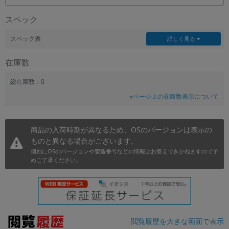
~
スペック
容量
スペック表
詳しく見る
~
在庫数
モニタサイズ
総在庫数：0
※ページ上の在庫数表示について
~
価格
商品の入荷時期が異なるため、OSのバージョンは表示の
ものと異なる場合がございます。
円 ～
円
個別にOSのバージョンや製造番号などの情報はお答えできかねますので予
めご了承ください。
発売日
月 から
年
閲覧履歴を大きな画面で表示
月 まで
年