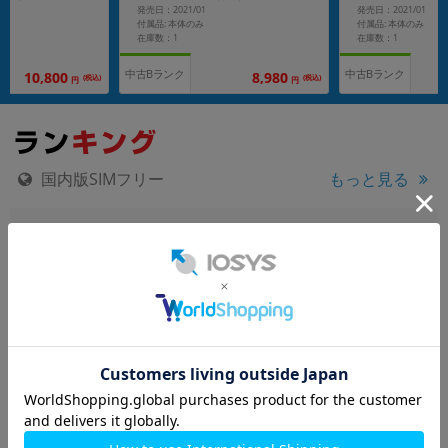
発売日：2021/01
発売日：2021/01
付属品: 本体のみ
付属品: 本体のみ
在庫数：1
在庫数：1
中古Bランク
中古Bランク
10,800
8,980
(税込)
(税込)
円
円
国内版SIMフリー
もっと見る
motorola moto g06
nubia Ivy Z6561J ブラック