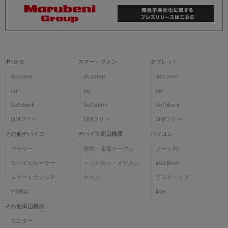
iPhone
スマートフォン
タブレット
docomo
docomo
docomo
au
au
au
SoftBank
SoftBank
SoftBank
SIMフリー
SIMフリー
SIMフリー
その他デバイス
デバイス周辺機器
パソコン
ガラケー
通信・充電ケーブル
ノートPC
モバイルルーター
ヘッドホン・イヤホン
MacBook
スマートウォッチ
ケース
デスクトップ
VR機器
Mac
その他周辺機器
モニター