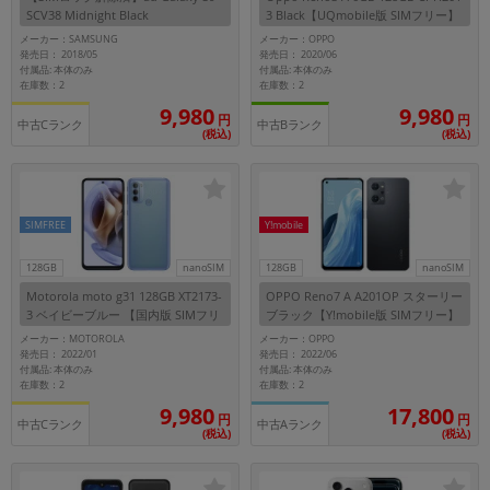
SCV38 Midnight Black
3 Black【UQmobile版 SIMフリー】
メーカー：SAMSUNG
メーカー：OPPO
発売日： 2018/05
発売日： 2020/06
付属品: 本体のみ
付属品: 本体のみ
在庫数：2
在庫数：2
9,980
9,980
円
円
中古Cランク
中古Bランク
(税込)
(税込)
SIMFREE
Y!mobile
128GB
nanoSIM
128GB
nanoSIM
Motorola moto g31 128GB XT2173-
OPPO Reno7 A A201OP スターリー
3 ベイビーブルー 【国内版 SIMフリ
ブラック【Y!mobile版 SIMフリー】
ー】
メーカー：MOTOROLA
メーカー：OPPO
発売日： 2022/01
発売日： 2022/06
付属品: 本体のみ
付属品: 本体のみ
在庫数：2
在庫数：2
9,980
17,800
円
円
中古Cランク
中古Aランク
(税込)
(税込)