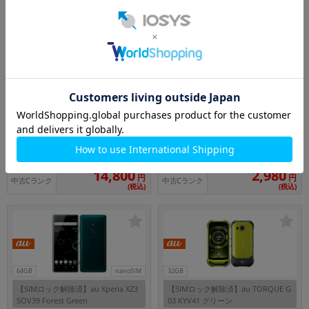
128GB
nanoSIM
32GB
nanoSIM
【SIMロック解除済】docomo Gala
【SIMロック解除済】docomo AQU
xy S10 SC-03L プリズムブラック
OS sense SH-01K Frost Lavender
メーカー：SAMSUNG
メーカー：SHARP
発売日： 2019/06
発売日： 2017/11
付属品: 本体のみ
付属品: 本体のみ
在庫数：2
在庫数：2
14,800
2,980
円
円
中古Cランク
中古Cランク
(税込)
(税込)
64GB
nanoSIM
32GB
【SIMロック解除済】au Xperia XZ3
【SIMロック解除済】au TORQUE G
SOV39 Forest Green
03 KYV41 グリーン