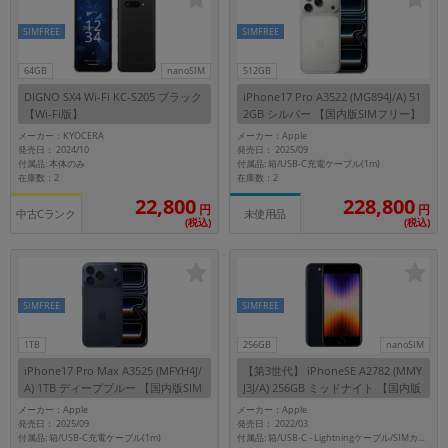
SIMFREE
SIMFREE
64GB
nanoSIM
512GB
DIGNO SX4 Wi-Fi KC-S205 ブラック
iPhone17 Pro A3522 (MG894J/A) 51
【Wi-Fi版】
2GB シルバー 【国内版SIMフリー】
メーカー：KYOCERA
メーカー：Apple
発売日： 2024/10
発売日： 2025/09
付属品: 本体のみ
付属品: 箱/USB-C充電ケーブル(1m)
在庫数：2
在庫数：2
228,800
22,800
円
円
中古Cランク
未使用品
(税込)
(税込)
SIMFREE
SIMFREE
1TB
256GB
nanoSIM
iPhone17 Pro Max A3525 (MFYH4J/
【第3世代】 iPhoneSE A2782 (MMY
A) 1TB ディープブルー 【国内版SIM
J3J/A) 256GB ミッドナイト 【国内版
フリー】
SIMフリー】
メーカー：Apple
メーカー：Apple
発売日： 2025/09
発売日： 2022/03
付属品: 箱/USB-C充電ケーブル(1m)
付属品: 箱/USB-C - Lightningケーブル/SIMカードツール/マニュアル