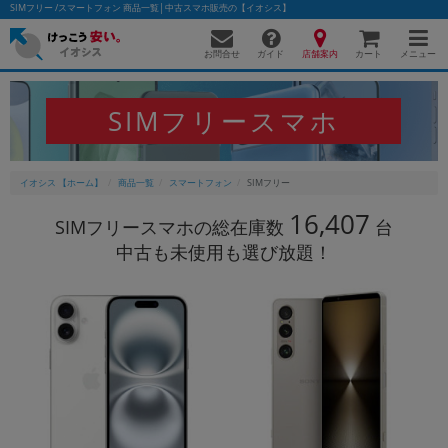
SIMフリー /スマートフォン 商品一覧│中古スマホ販売の【イオシス】
お問合せ
店舗案内
メニュー
ガイド
カート
SIMフリースマホ
かんたんパソコン検索に切り替える
イオシス 【ホーム】
商品一覧
スマートフォン
SIMフリー
16,407
SIMフリースマホの総在庫数
台
フリーワード
中古も未使用も選び放題！
除外ワード
人気の検索ワード：
Let's note
EliteBook
MacBook
カテゴリー
商品ジャンルの絞り込み
「スマートフォン」「タブレット」など
シリーズ
商品シリーズ名・ブランド名の絞り込み。