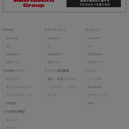
iPhone
スマートフォン
タブレット
docomo
docomo
docomo
au
au
au
SoftBank
SoftBank
SoftBank
SIMフリー
SIMフリー
SIMフリー
その他デバイス
デバイス周辺機器
パソコン
ガラケー
通信・充電ケーブル
ノートPC
モバイルルーター
ヘッドホン・イヤホン
MacBook
スマートウォッチ
ケース
デスクトップ
VR機器
Mac
その他周辺機器
モニター
マウス