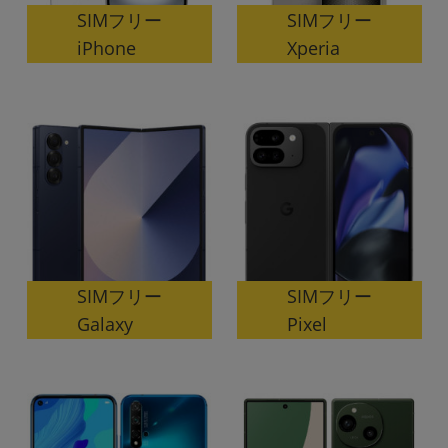
「iPhone」「Xperia」「Galaxy」など
SIMフリー
SIMフリー
メーカー
iPhone
Xperia
製造、販売メーカーの絞り込み
「Apple」「SONY」「SHARP」など
機能・特徴
商品の搭載機能による絞り込み
「5G対応」「防水」「ワンセグ」など
ドライブ
ドライブの絞り込み
ランク
商品状態の絞り込み
「新品」「未使用」「中古」など
SIMフリー
SIMフリー
CPU
Galaxy
Pixel
CPUの絞り込み
OS
OSの絞り込み
メモリ