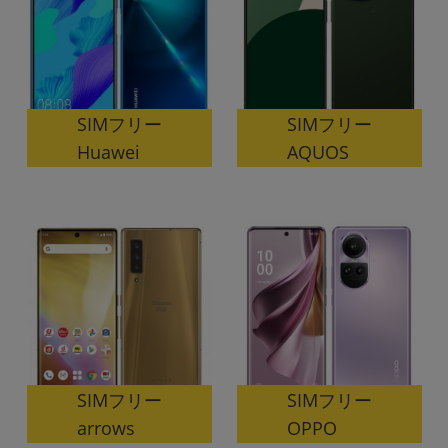
~
容量
~
SIMフリー
SIMフリー
Huawei
AQUOS
モニタサイズ
~
価格
円 ～
円
発売日
月 から
年
SIMフリー
SIMフリー
arrows
OPPO
月 まで
年