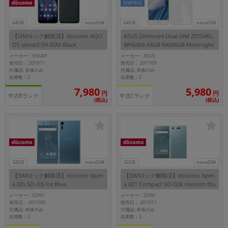
SIMFREE
64GB
nanoSIM
64GB
nanoSIM
【SIMロック解除済】docomo AQU
ASUS Zenfone4 Dual-SIM ZE554KL-
OS sense3 SH-02M Black
WH64S6 64GB RAM6GB Moonlight
White【国内版SIMフリー】
メーカー：SHARP
メーカー：ASUS
発売日： 2019/11
発売日： 2017/09
付属品: 本体のみ
付属品: 本体のみ
在庫数：2
在庫数：2
7,980
5,980
円
円
中古Bランク
中古Cランク
(税込)
(税込)
32GB
nanoSIM
32GB
nanoSIM
【SIMロック解除済】docomo Xperi
【SIMロック解除済】docomo Xperi
a XZs SO-03J Ice Blue
a XZ1 Compact SO-02K Horizon Blu
e
メーカー：SONY
メーカー：SONY
発売日： 2017/05
発売日： 2017/11
付属品: 本体のみ
付属品: 本体のみ
在庫数：2
在庫数：2