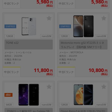
5,980
5,980
円
円
中古Cランク
中古Cランク
(税込)
(税込)
SIMFREE
SIMFREE
128GB
nanoSIM
128GB
nanoSIM
TONE e22
Motorola moto g32 XT2235-3 ミネ
ラルグレイ 【国内版 SIMフリー】
メーカー：トーンモバイル
メーカー：MOTOROLA
発売日： 2022/06
発売日： 2022/09
付属品: 本体のみ
付属品: 本体のみ
在庫数：2
在庫数：2
11,800
10,800
円
円
中古Cランク
中古Cランク
(税込)
(税込)
64GB
nanoSIM
128GB
nanoSIM
【SIMロック解除済】au Galaxy S9
Oppo Reno3 A 6GB 128GB CPH201