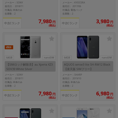
メーカー：SONY
メーカー：KYOCERA
発売日： 2018/11
発売日： 2017/06
付属品: 本体のみ
付属品: 電池パック
在庫数：2
在庫数：2
7,980
3,980
円
円
中古Cランク
中古Cランク
(税込)
(税込)
64GB
nanoSIM
64GB
nanoSIM
【SIMロック解除済】au Xperia XZ3
AQUOS sense3 lite SH-RM12 Black
SOV39 White Silver
【楽天版 SIMフリー】
メーカー：SONY
メーカー：SHARP
発売日： 2018/11
発売日： 2019/10
付属品: 本体のみ
付属品: 本体のみ
在庫数：2
在庫数：2
7,980
6,980
円
円
中古Cランク
中古Cランク
(税込)
(税込)