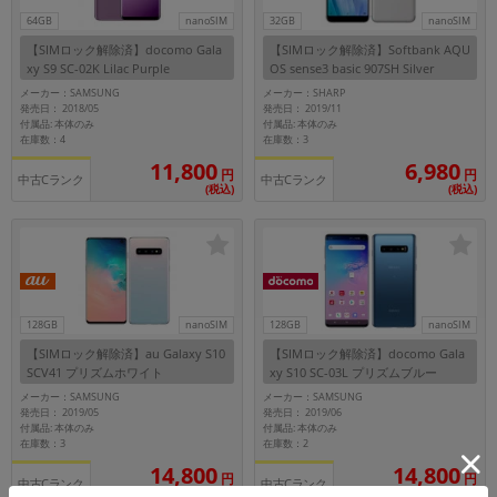
64GB
nanoSIM
32GB
nanoSIM
【SIMロック解除済】docomo Gala
【SIMロック解除済】Softbank AQU
xy S9 SC-02K Lilac Purple
OS sense3 basic 907SH Silver
メーカー：SAMSUNG
メーカー：SHARP
発売日： 2018/05
発売日： 2019/11
付属品: 本体のみ
付属品: 本体のみ
在庫数：4
在庫数：3
11,800
6,980
円
円
中古Cランク
中古Cランク
(税込)
(税込)
128GB
nanoSIM
128GB
nanoSIM
【SIMロック解除済】au Galaxy S10
【SIMロック解除済】docomo Gala
SCV41 プリズムホワイト
xy S10 SC-03L プリズムブルー
メーカー：SAMSUNG
メーカー：SAMSUNG
発売日： 2019/05
発売日： 2019/06
付属品: 本体のみ
付属品: 本体のみ
在庫数：3
在庫数：2
14,800
14,800
円
円
中古Cランク
中古Cランク
(税込)
(税込)