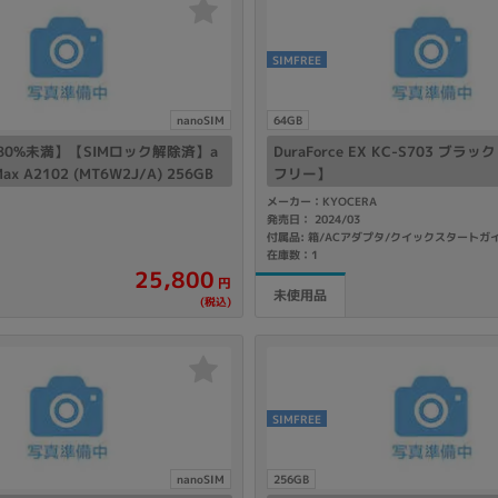
SIMFREE
nanoSIM
64GB
0%未満】【SIMロック解除済】a
DuraForce EX KC-S703 ブラ
Max A2102 (MT6W2J/A) 256GB
フリー】
メーカー：KYOCERA
発売日： 2024/03
付属品: 箱/ACアダプタ/クイックスタートガ
在庫数：1
25,800
円
未使用品
(税込)
SIMFREE
nanoSIM
256GB