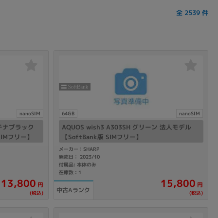
全
2539
件
nanoSIM
64GB
nanoSIM
 プラチナブラック
AQUOS wish3 A303SH グリーン 法人モデル
 SIMフリー】
【SoftBank版 SIMフリー】
メーカー：SHARP
発売日： 2023/10
付属品: 本体のみ
在庫数：1
13,800
15,800
円
円
中古Aランク
(税込)
(税込)