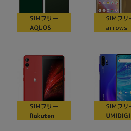
アウトレット
SIMフリー
SIMフリ
AQUOS
arrows
OS
OSの絞り込み
Chr
Win 11
Win 10
MacOS
Win 7
Win 8
容量
~
価格
SIMフリー
SIMフリ
円 ～
円
Rakuten
UMIDIGI