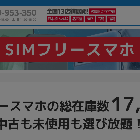
SIMフリースマホ
かんたんパソコン検索に切り替える
カテゴリー
商品ジャンルの絞り込み
17
ノートPC
デスクPC
モニター
リースマホの総在庫数
中古も未使用も選び放題
メーカー