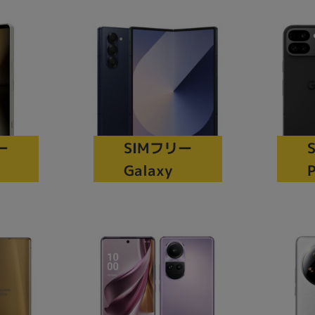
製造、販売メーカーの絞り込み
Pana
TOSHIBA
Apple
SONY
VAIO
Asus
HP
ドライブ
ー
SIMフリー
ドライブの絞り込み
Galaxy
P
DVD-マルチ
BD-ROM
BD−R
DVDスーパーマルチ
その他
CPU
CPUの絞り込み
Apple M1
Apple M2
ンク
Cランク
Ryzen 9