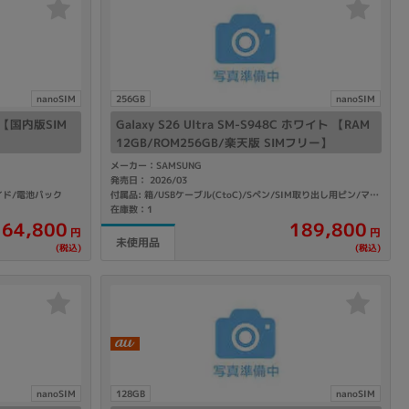
nanoSIM
256GB
nanoSIM
ック【国内版SIM
Galaxy S26 Ultra SM-S948C ホワイト 【RAM
12GB/ROM256GB/楽天版 SIMフリー】
メーカー：SAMSUNG
発売日： 2026/03
イド/電池パック
付属品: 箱/USBケーブル(CtoC)/Sペン/SIM取り出し用ピン/マニュアル
在庫数：1
189,800
64,800
円
円
未使用品
(税込)
(税込)
nanoSIM
128GB
nanoSIM