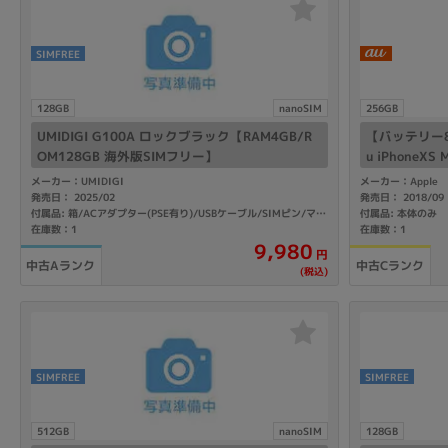
SIMFREE
128GB
nanoSIM
256GB
UMIDIGI G100A ロックブラック【RAM4GB/R
【バッテリー8
OM128GB 海外版SIMフリー】
u iPhoneXS 
ゴールド
メーカー：UMIDIGI
メーカー：Apple
発売日： 2025/02
発売日： 2018/09
付属品: 本体のみ
付属品: 箱/ACアダプター(PSE有り)/USBケーブル/SIMピン/マニュアル
在庫数：1
在庫数：1
9,980
円
中古Aランク
中古Cランク
(税込)
SIMFREE
SIMFREE
512GB
nanoSIM
128GB