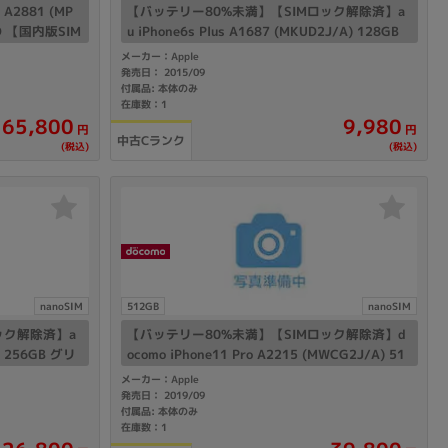
2881 (MP
【バッテリー80%未満】【SIMロック解除済】a
ED 【国内版SIM
u iPhone6s Plus A1687 (MKUD2J/A) 128GB
スペースグレイ
メーカー：Apple
発売日： 2015/09
付属品: 本体のみ
在庫数：1
65,800
9,980
円
円
中古Cランク
(税込)
(税込)
nanoSIM
512GB
nanoSIM
ック解除済】a
【バッテリー80%未満】【SIMロック解除済】d
) 256GB グリ
ocomo iPhone11 Pro A2215 (MWCG2J/A) 51
2GB ミッドナイトグリーン
メーカー：Apple
発売日： 2019/09
付属品: 本体のみ
在庫数：1