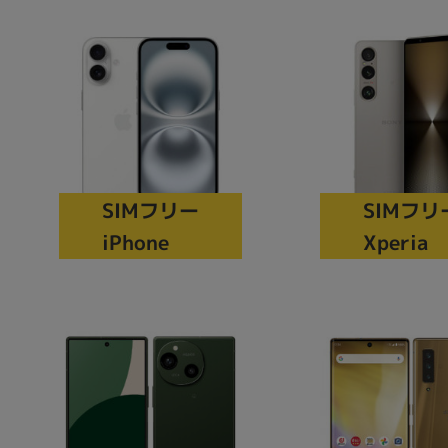
商品シリーズ名・ブランド名の絞り込み。
Let's note
dynabook
Thinkpad
LAVIE
FMV
macbook
Inspiron
aspire
機能・特徴
SIMフリー
SIMフリ
商品の搭載機能による絞り込み
iPhone
Xperia
Webカメラ内蔵
ランク
商品状態の絞り込み
新品/未使用
Aランク
Bラ
未使用
中古
新品