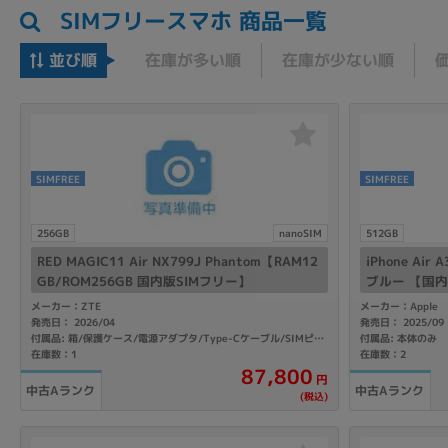
SIMフリースマホ 商品一覧
並び順
在庫が多い順
在庫が少ない順
SIMFREE
SIMFREE
256GB
nanoSIM
512GB
RED MAGIC11 Air NX799J Phantom【RAM12
iPhone Air
GB/ROM256GB 国内版SIMフリー】
ブルー 【国内
メーカー：ZTE
メーカー：Apple
発売日： 2026/04
発売日： 2025/09
付属品: 本体のみ
付属品: 箱/保護ケース/電源アダプタ/Type-Cケーブル/SIMピン/取扱説明書
在庫数：1
在庫数：2
87,800
円
中古Aランク
中古Aランク
(税込)