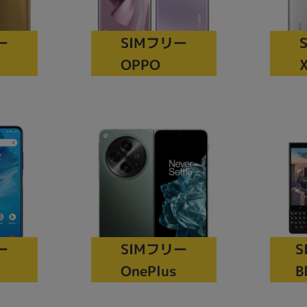
Core i7
Core i5
Core i3
そ
ー
SIMフリー
OPPO
X
メモリ
~
omeOS
その他
モニタサイズ
~
発売日
S
ー
SIMフリー
月
年
B
OnePlus
月
年