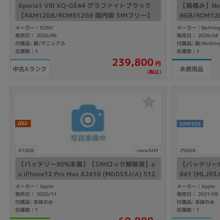
Xperia1 VIII XQ-GE44 グラファイトブラック
【箱傷み】Noth
【RAM12GB/ROM512GB 国内版 SIMフリー】
8GB/ROM1
メーカー：SONY
メーカー：Nothing 
発売日： 2026/06
発売日： 2026/04
付属品: 箱/マニュアル
在庫数：1
在庫数：1
239,800
円
中古Aランク
未使用品
(税込)
SIMFREE
512GB
nanoSIM
256GB
【バッテリー80%未満】【SIMロック解除済】a
【バッテリー80%
u iPhone12 Pro Max A2410 (MGD53J/A) 512
641 (MLJ9
GB ゴールド
フリー】
メーカー：Apple
メーカー：Apple
発売日： 2020/11
発売日： 2021/09
付属品: 本体のみ
付属品: 本体のみ
在庫数：1
在庫数：1