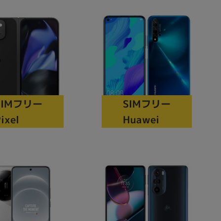
sonic
FUJITSU
Lenovo
SIMフリー
SIMフリー
ixel
Huawei
DVD-ROM
DVD±RW
Ryzen 7
Ryzen 5
Core i9