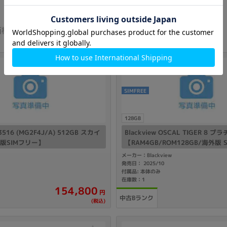
価格が安い順
価格が高い順
SIMFREE
128GB
 A3516 (MG2F4J/A) 512GB スカイ
Blackview OSCAL TIGER 8
版SIMフリー】
【RAM4GB/ROM128GB/海外版
メーカー：Blackview
発売日： 2025/10
付属品: 本体のみ
在庫数：1
154,800
円
中古Bランク
(税込)