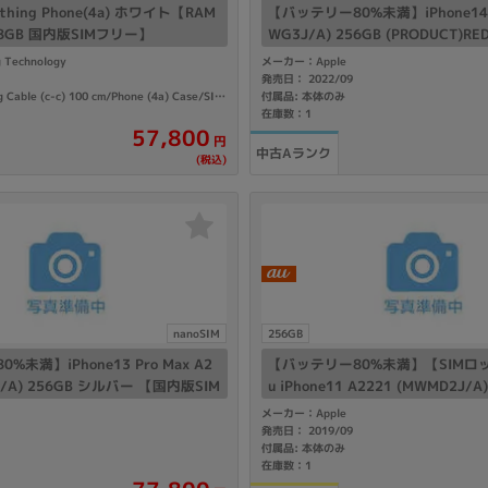
ing Phone(4a) ホワイト【RAM
【バッテリー80%未満】iPhone14 A
28GB 国内版SIMフリー】
WG3J/A) 256GB (PRODUCT)R
フリー】
Technology
メーカー：Apple
発売日： 2022/09
付属品: 本体のみ
付属品: 箱/Nothing Cable (c-c) 100 cm/Phone (4a) Case/SIMトレイ取り出しツール/安全と保証に関する情報
在庫数：1
57,800
円
中古Aランク
(税込)
nanoSIM
256GB
未満】iPhone13 Pro Max A2
【バッテリー80%未満】【SIMロ
3J/A) 256GB シルバー 【国内版SIM
u iPhone11 A2221 (MWMD2J/A
ーン
メーカー：Apple
発売日： 2019/09
付属品: 本体のみ
在庫数：1