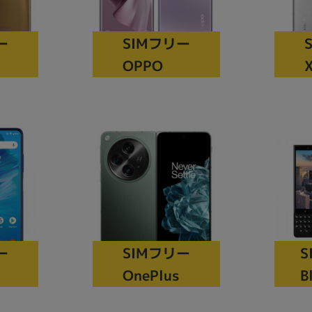
Core i7
Core i5
Core i3
そ
ー
SIMフリー
OPPO
X
メモリ
~
omeOS
その他
モニタサイズ
~
発売日
S
ー
SIMフリー
月
年
B
OnePlus
月
年