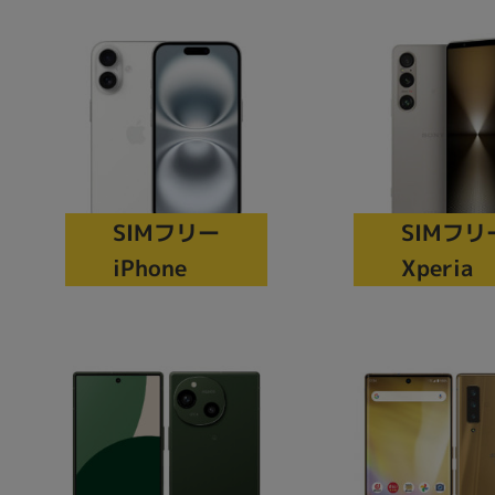
商品シリーズ名・ブランド名の絞り込み。
Let's note
dynabook
Thinkpad
LAVIE
FMV
macbook
Inspiron
aspire
機能・特徴
SIMフリー
SIMフリ
商品の搭載機能による絞り込み
iPhone
Xperia
Webカメラ内蔵
ランク
商品状態の絞り込み
新品/未使用
Aランク
Bラ
未使用
中古
新品