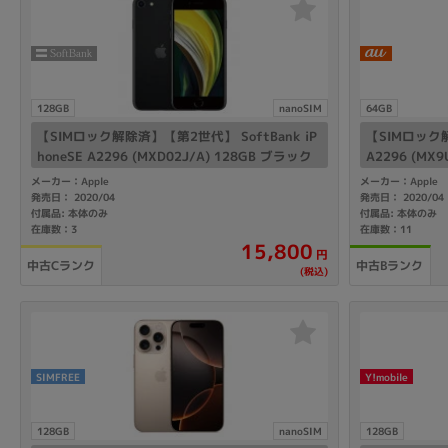
128GB
nanoSIM
64GB
【SIMロック解除済】【第2世代】 SoftBank iP
【SIMロック解
honeSE A2296 (MXD02J/A) 128GB ブラック
A2296 (MX9
メーカー：Apple
メーカー：Apple
発売日： 2020/04
発売日： 2020/04
付属品: 本体のみ
付属品: 本体のみ
在庫数：3
在庫数：11
15,800
円
中古Cランク
中古Bランク
(税込)
SIMFREE
Y!mobile
128GB
nanoSIM
128GB