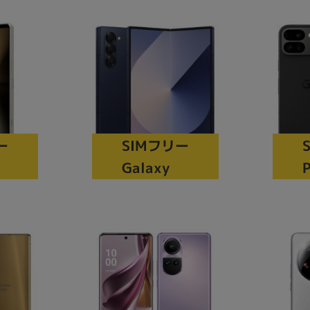
製造、販売メーカーの絞り込み
Pana
TOSHIBA
Apple
SONY
VAIO
Asus
HP
ドライブ
ー
SIMフリー
ドライブの絞り込み
Galaxy
P
DVD-マルチ
BD-ROM
BD−R
DVDスーパーマルチ
その他
CPU
CPUの絞り込み
Apple M1
Apple M2
ンク
Cランク
Ryzen 9