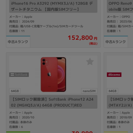
iPhone16 Pro A3292 (MYMX3J/A) 128GB デ
OPPO Reno
ザートチタニウム 【国内版SIMフリー】
obile版 SI
メーカー：Apple
メーカー：OPPO
発売日： 2024/09
発売日： 2023/06
付属品: 箱/USB-C充電ケーブル(1m)/SIMカードツール
付属品: 箱/SIM
在庫数：11
在庫数：1
152,800
円
中古Aランク
中古Aランク
(税込)
64GB
nanoSIM
64GB
【SIMロック解除済】SoftBank iPhone12 A24
【SIMロック解除
02 (MGHQ3J/A) 64GB (PRODUCT)RED
(MTAY2J/A
メーカー：Apple
メーカー：Apple
発売日： 2020/10
発売日： 2018/09
付属品: 本体のみ
付属品: 本体のみ
在庫数：6
在庫数：1