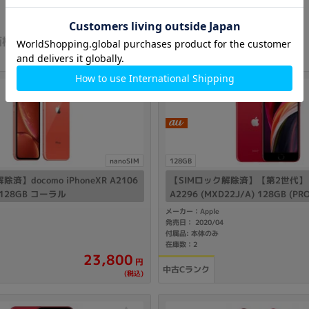
価格が安い順
価格が高い順
nanoSIM
128GB
済】docomo iPhoneXR A2106
【SIMロック解除済】【第2世代】 au
) 128GB コーラル
A2296 (MXD22J/A) 128GB (PR
メーカー：Apple
発売日： 2020/04
付属品: 本体のみ
在庫数：2
23,800
円
中古Cランク
(税込)