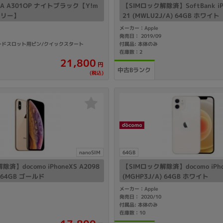
9 A A301OP ナイトブラック【Y!m
【SIMロック解除済】SoftBank iPh
Mフリー】
21 (MWLU2J/A) 64GB ホワイト
メーカー：Apple
発売日： 2019/09
カードスロット用ピン/クイックスタート
付属品: 本体のみ
在庫数：2
21,800
円
中古Bランク
(税込)
nanoSIM
64GB
済】docomo iPhoneXS A2098
【SIMロック解除済】docomo iPhon
) 64GB ゴールド
(MGHP3J/A) 64GB ホワイト
メーカー：Apple
発売日： 2020/10
付属品: 本体のみ
在庫数：10