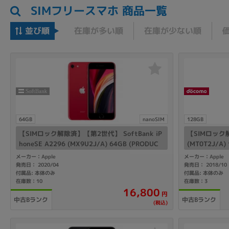
SIMフリースマホ 商品一覧
並び順
在庫が多い順
在庫が少ない順
64GB
nanoSIM
128GB
【SIMロック解除済】【第2世代】 SoftBank iP
【SIMロック解除
honeSE A2296 (MX9U2J/A) 64GB (PRODUC
(MT0T2J/A
T)RED
メーカー：Apple
メーカー：Apple
発売日： 2020/04
発売日： 2018/10
付属品: 本体のみ
付属品: 本体のみ
在庫数：10
在庫数：3
16,800
円
中古Bランク
中古Bランク
(税込)