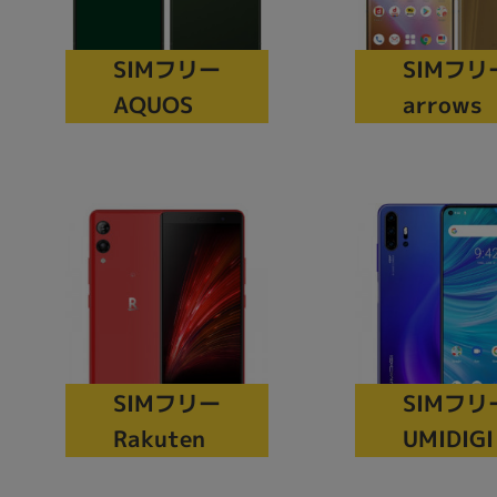
アウトレット
SIMフリー
SIMフリ
AQUOS
arrows
OS
OSの絞り込み
Chr
Win 11
Win 10
MacOS
Win 7
Win 8
容量
~
価格
SIMフリー
SIMフリ
円 ～
円
Rakuten
UMIDIGI