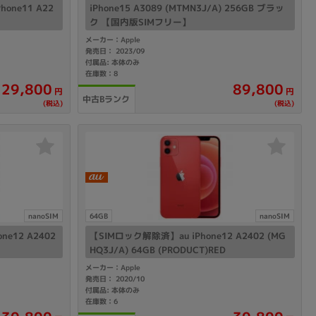
one11 A22
iPhone15 A3089 (MTMN3J/A) 256GB ブラッ
ク 【国内版SIMフリー】
メーカー：Apple
発売日： 2023/09
付属品: 本体のみ
在庫数：8
29,800
89,800
円
円
中古Bランク
(税込)
(税込)
nanoSIM
64GB
nanoSIM
e12 A2402
【SIMロック解除済】au iPhone12 A2402 (MG
HQ3J/A) 64GB (PRODUCT)RED
メーカー：Apple
発売日： 2020/10
付属品: 本体のみ
在庫数：6