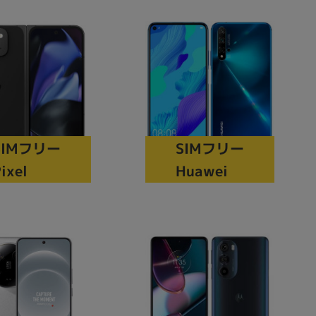
sonic
FUJITSU
Lenovo
SIMフリー
SIMフリー
ixel
Huawei
DVD-ROM
DVD±RW
Ryzen 7
Ryzen 5
Core i9