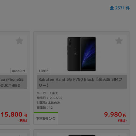
全
2571
件
nanoSIM
128GB
 iPhoneSE
Rakuten Hand 5G P780 Black【楽天版 SIMフ
ODUCT)RED
リー】
メーカー：楽天
発売日： 2022/02
付属品: 本体のみ
在庫数：12
15,800
9,980
円
円
中古Bランク
(税込)
(税込)