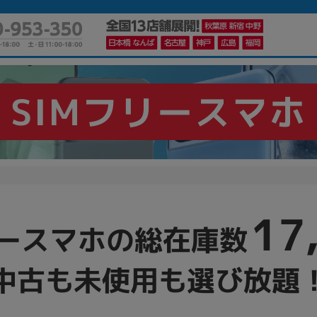
SIMフリースマホ
かんたんパソコン検索に切り替える
カテゴリー
商品ジャンルの絞り込み
17
ノートPC
デスクPC
モニター
リースマホの総在庫数
中古も未使用も選び放題
メーカー