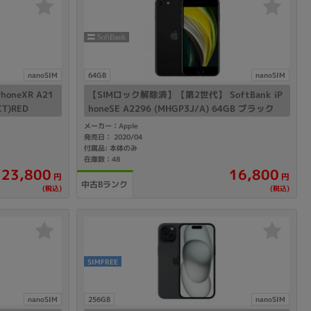
nanoSIM
64GB
nanoSIM
oneXR A21
【SIMロック解除済】【第2世代】 SoftBank iP
CT)RED
honeSE A2296 (MHGP3J/A) 64GB ブラック
メーカー：Apple
発売日： 2020/04
付属品: 本体のみ
在庫数：48
23,800
16,800
円
円
中古Bランク
(税込)
(税込)
SIMFREE
nanoSIM
256GB
nanoSIM