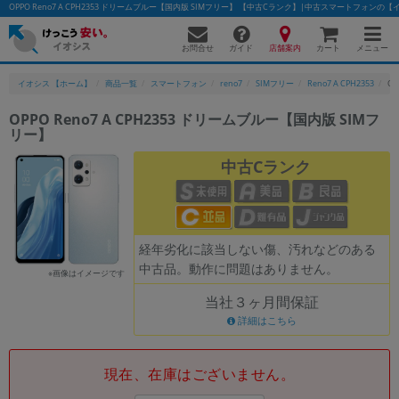
OPPO Reno7 A CPH2353 ドリームブルー【国内版 SIMフリー】 【中古Cランク】|中古スマートフォンの
お問合せ
店舗案内
メニュー
ガイド
カート
イオシス 【ホーム】
商品一覧
スマートフォン
reno7
SIMフリー
Reno7 A CPH2353
OP
OPPO Reno7 A CPH2353 ドリームブルー【国内版 SIMフ
リー】
かんたんパソコン検索に切り替える
中古Cランク
フリーワード
除外ワード
経年劣化に該当しない傷、汚れなどのある
中古品。動作に問題はありません。
人気の検索ワード：
Let's note
EliteBook
MacBook
※画像はイメージです
当社３ヶ月間保証
カテゴリー
詳細はこちら
商品ジャンルの絞り込み
「スマートフォン」「タブレット」など
シリーズ
現在、在庫はございません。
商品シリーズ名・ブランド名の絞り込み。