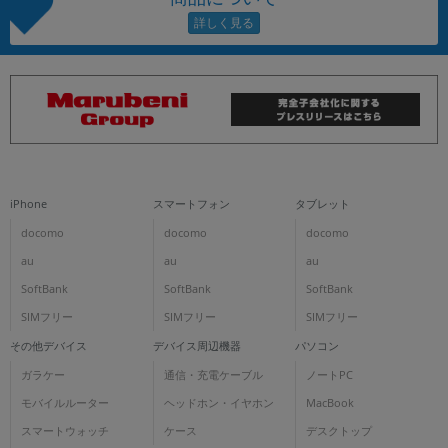
iPhone
スマートフォン
タブレット
docomo
docomo
docomo
au
au
au
SoftBank
SoftBank
SoftBank
SIMフリー
SIMフリー
SIMフリー
その他デバイス
デバイス周辺機器
パソコン
ガラケー
通信・充電ケーブル
ノートPC
モバイルルーター
ヘッドホン・イヤホン
MacBook
スマートウォッチ
ケース
デスクトップ