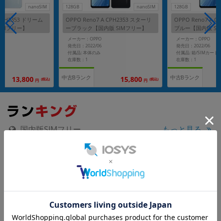
nanoSIM
128GB
nanoSIM
128GB
 CPH2353 ドリーム
OPPO Reno7 A CPH2353 スターリ
OPPO Reno7 A 
IMフリー】
ーブラック【国内版 SIMフリー】
ブルー【国内版 S
メーカー：OPPO
メーカー：OPPO
発売日：2022/06
発売日：2022/06
付属品: 本体のみ
在庫数：1
在庫数：1
中古Bランク
中古Bランク
13,800
15,800
(税込)
(税込)
円
円
国内版SIMフリー
もっと見る