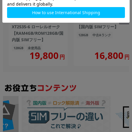
motorola moto g06
nubia Ivy Z6561J ブラック
XT2535-6 ローレルオーク
【国内版 SIMフリー】
【RAM4GB/ROM128GB/国
128GB
中古Aランク
内版 SIMフリー】
128GB
未使用品
19,800
16,800
円
円