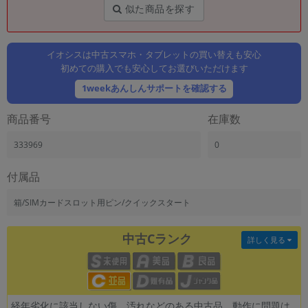
「iPhone」「Xperia」「Galaxy」など
似た商品を探す
メーカー
製造、販売メーカーの絞り込み
「Apple」「SONY」「SHARP」など
イオシスは中古スマホ・タブレットの買い替えも安心
初めての購入でも安心してお選びいただけます
機能・特徴
1weekあんしんサポートを確認する
商品の搭載機能による絞り込み
「5G対応」「防水」「ワンセグ」など
商品番号
在庫数
ドライブ
ドライブの絞り込み
333969
0
ランク
付属品
商品状態の絞り込み
「新品」「未使用」「中古」など
箱/SIMカードスロット用ピン/クイックスタート
CPU
CPUの絞り込み
中古Cランク
詳しく見る
OS
OSの絞り込み
メモリ
経年劣化に該当しない傷、汚れなどのある中古品。動作に問題は