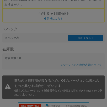
ありません。
~
当社３ヶ月間保証
容量
詳細はこちら
~
スペック
モニタサイズ
スペック表
詳しく見る
~
在庫数
価格
総在庫数：0
※ページ上の在庫数表示について
円 ～
円
商品の入荷時期が異なるため、OSのバージョンは表示の
ものと異なる場合がございます。
発売日
個別にOSのバージョンや製造番号などの情報はお答えできかねますので予
月 から
年
めご了承ください。
月 まで
年