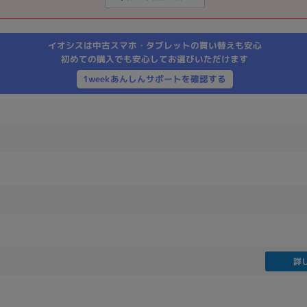
製造、販売メーカーの絞り込み
Pana
TOSHIBA
Apple
SONY
VAIO
イオシスは中古スマホ・タブレットの買い替えも安心
Asus
HP
初めての購入でも安心してお選びいただけます
1weekあんしんサポートを確認する
ドライブ
ドライブの絞り込み
DVD-マルチ
BD-ROM
BD−R
DVDスーパーマルチ
その他
CPU
詳
CPUの絞り込み
Apple M1
Apple M2
ンク
Cランク
Ryzen 9