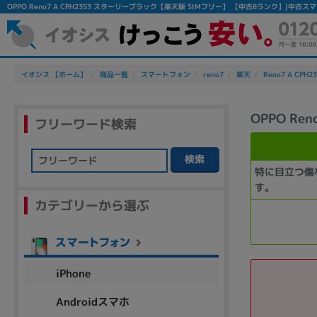
OPPO Reno7 A CPH2353 スターリーブラック【楽天版 SIMフリー】 【中古Bランク】|中
イオシス 【ホーム】
商品一覧
スマートフォン
reno7
楽天
Reno7 A CPH2
OPPO R
フリーワード検索
検索
特に目立つ傷
フリーワード
す。
カテゴリーから選ぶ
除外ワード
人気の検索ワード：
Let's note
EliteBook
MacBook
iPhone
Androidスマホ
シリーズ