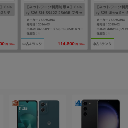
Gala
【ネットワーク利用制限▲】Gala
【ネットワーク利用
56GB チ
xy S26 SM-S942Z 256GB ブラッ
xy S25 Ultra SM
como
ク【SoftBank版 SIMフリー】
チタニウムシルバー
メーカー：SAMSUNG
メーカー：SAMSUNG
Bank版 SIMフリー
発売日：2026/03
発売日：2025/02
付属品: 本体のみ(Sペン
付属品: 箱/USBケーブル(CtoC)/SIM取り出し用ピン/クイックスタートガイド
在庫数：1
在庫数：1
00
114,800
中古Aランク
中古Bランク
(税込)
(税込)
円
円