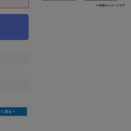
※画像はイメージです
sonic
FUJITSU
Lenovo
DVD-ROM
DVD±RW
しく見る
Ryzen 7
Ryzen 5
Core i9