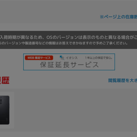
Core i7
Core i5
Core i3
そ
※ページ上の在庫
メモリ
入荷時期が異なるため、OSのバージョンは表示のものと異なる場合が
Sのバージョンや製造番号などの情報はお答えできかねますので予めご了承ください。
~
omeOS
その他
モニタサイズ
~
閲覧履歴を大
発売日
月
年
月
年