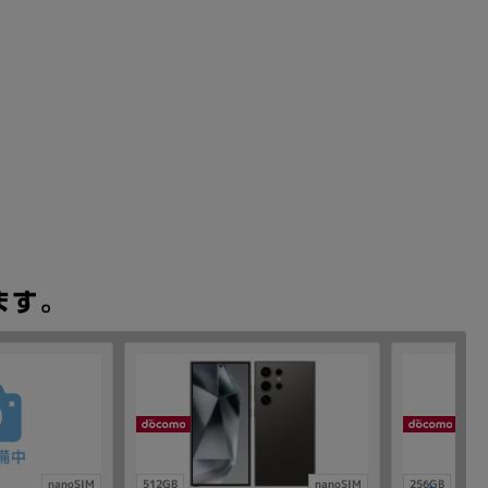
nanoSIM
512GB
nanoSIM
256GB