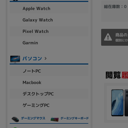
アウトレット
総在庫数：0
Apple Watch
Galaxy Watch
Pixel Watch
OS
商品の
OSの絞り込み
個別にO
Garmin
Chr
Win 11
Win 10
MacOS
Win 7
Win 8
容量
ノートPC
~
Macbook
デスクトップPC
価格
ゲーミングPC
円 ～
円