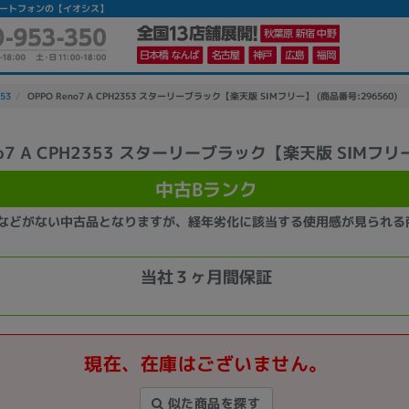
古スマートフォンの【イオシス】
353
OPPO Reno7 A CPH2353 スターリーブラック【楽天版 SIMフリー】 (商品番号:296560)
eno7 A CPH2353 スターリーブラック【楽天版 SIMフリ
かんたんパソコン検索に切り替える
中古Bランク
などがない中古品となりますが、経年劣化に該当する使用感が見られる
カテゴリー
商品ジャンルの絞り込み
当社３ヶ月間保証
ノートPC
デスクPC
モニター
現在、在庫はございません。
メーカー
似た商品を探す