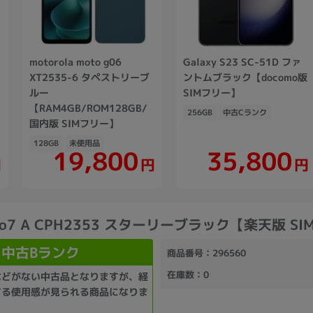
ク
motorola moto g06
Galaxy S23 SC-51D ファ
XT2535-6 タペストリーブ
ントムブラック【docomo版
ルー
SIMフリー】
【RAM4GB/ROM128GB/
256GB
中古Cランク
国内版 SIMフリー】
128GB
未使用品
19,800
35,800
円
円
円
eno7 A CPH2353 スターリーブラック【楽天版 S
中古Bランク
商品番号
：296560
在庫数
：0
などがない中古品となりますが、経
する使用感が見られる商品になりま