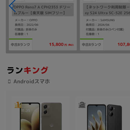
OPPO Reno7 A CPH2353 ドリー
【ネットワーク利用制限－】
ムブルー【楽天版 SIMフリー】
xy S24 Ultra SC-52E 2
タニウムバイオレット【do
メーカー：OPPO
メーカー：SAMSUNG
版 SIMフリー】
発売日：2022/06
発売日：2024/04
付属品: 本体のみ
付属品: 本体のみ(Sペン付属)
在庫数：1
在庫数：1
107,8
15,800
中古Bランク
中古Bランク
込)
(税込)
円
Androidスマホ