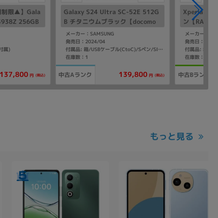
制限▲】Gala
Galaxy S24 Ultra SC-52E 512G
Xperia1 V
-S938Z 256GB
B チタニウムブラック【docomo
ン【RAM12G
ブルー【Soft
版 SIMフリー】
mo版SIM
メーカー：SAMSUNG
メーカー：SO
】
発売日：2024/04
発売日：2025/
付属)
付属品: 箱/
付属品: 箱/USBケーブル(CtoC)/Sペン/SIM取り出し用ピン/マニュアル
在庫数：1
在庫数：1
137,800
139,800
中古Aランク
中古Bランク
(税込)
(税込)
円
円
もっと見る