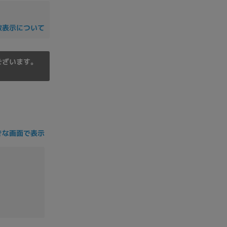
の他
数表示について
ございます。
きな画面で表示
 から
 まで