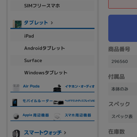
SIMフリースマホ
商品シリーズ名・ブランド名の絞り込み。
Let's note
dynabook
Thinkpad
LAVIE
FMV
macbook
Inspiron
aspire
iPad
Androidタブレット
商品番号
機能・特徴
Surface
296560
商品の搭載機能による絞り込み
Windowsタブレット
Webカメラ内蔵
付属品
本体のみ
スペック
ランク
スペック表
商品状態の絞り込み
在庫数
新品/未使用
Aランク
Bラ
未使用
中古
新品