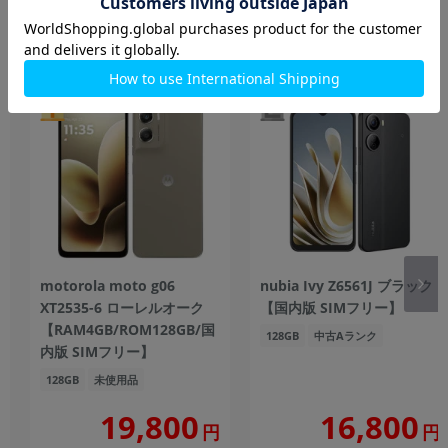
Androidスマホ
もっと見る
motorola moto g06
nubia Ivy Z6561J ブラック
XT2535-6 ローレルオーク
【国内版 SIMフリー】
【RAM4GB/ROM128GB/国
128GB
中古Aランク
内版 SIMフリー】
128GB
未使用品
19,800
16,800
円
円