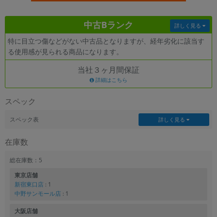
各項目のチェックボックスは「or検索」となります。
中古Bランク
ただし機能別のみ「and検索」となります。
詳しく見る
特に目立つ傷などがない中古品となりますが、経年劣化に該当す
る使用感が見られる商品になります。
当社３ヶ月間保証
詳細はこちら
スペック
スペック表
詳しく見る
在庫数
総在庫数：5
東京店舗
新宿東口店
: 1
中野サンモール店
: 1
大阪店舗