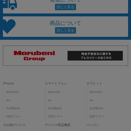
商品について
iPhone
スマートフォン
タブレット
docomo
docomo
docomo
au
au
au
SoftBank
SoftBank
SoftBank
SIMフリー
SIMフリー
SIMフリー
その他デバイス
デバイス周辺機器
パソコン