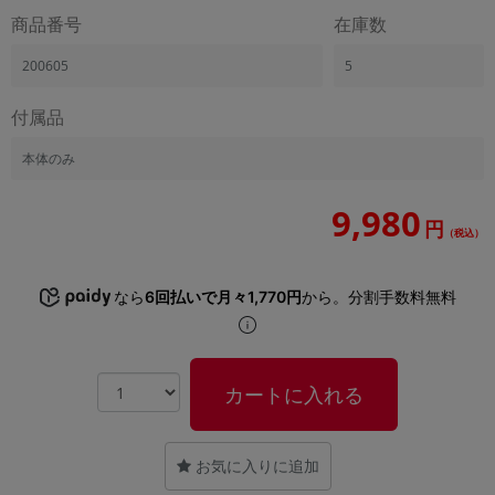
「iPhone」「Xperia」「Galaxy」など
商品番号
在庫数
メーカー
200605
5
製造、販売メーカーの絞り込み
「Apple」「SONY」「SHARP」など
付属品
機能・特徴
商品の搭載機能による絞り込み
本体のみ
「5G対応」「防水」「ワンセグ」など
ドライブ
9,980
円
ドライブの絞り込み
（税込）
ランク
なら
6回払いで月々1,770円
から。分割手数料無料
商品状態の絞り込み
「新品」「未使用」「中古」など
CPU
CPUの絞り込み
カートに入れる
OS
OSの絞り込み
お気に入りに追加
メモリ