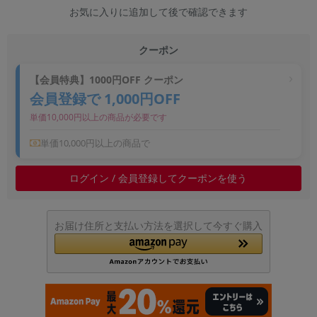
お気に入りに追加して後で確認できます
~
クーポン
容量
~
【会員特典】1000円OFF クーポン
会員登録で 1,000円OFF
モニタサイズ
単価10,000円以上の商品が必要です
~
単価10,000円以上の商品で
価格
ログイン / 会員登録してクーポンを使う
円 ～
円
お届け住所と支払い方法を選択して今すぐ購入
発売日
月 から
年
月 まで
年