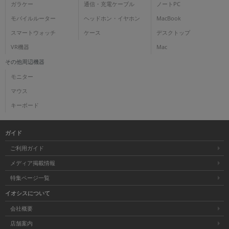
ガラケー
通信・充電ケーブル
ノートPC
モバイルルーター
ヘッドホン・イヤホン
MacBook
スマートウォッチ
ケース
デスクトップ
VR機器
Mac
その他周辺機器
モニター
マウス
キーボード
ガイド
ご利用ガイド
メディア掲載情報
特集ページ一覧
イオシスについて
会社概要
店舗案内