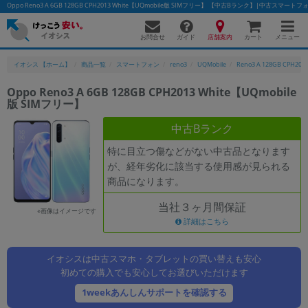
Oppo Reno3 A 6GB 128GB CPH2013 White【UQmobile版 SIMフリー】 【中古Bランク】|中古スマ
お問合せ
店舗案内
メニュー
ガイド
カート
イオシス 【ホーム】
商品一覧
スマートフォン
reno3
UQMobile
Reno3 A 128GB CPH201
Oppo Reno3 A 6GB 128GB CPH2013 White【UQmobile
版 SIMフリー】
かんたんパソコン検索に切り替える
中古Bランク
特に目立つ傷などがない中古品となります
フリーワード
が、経年劣化に該当する使用感が見られる
商品になります。
除外ワード
当社３ヶ月間保証
人気の検索ワード：
Let's note
EliteBook
MacBook
※画像はイメージです
詳細はこちら
カテゴリー
商品ジャンルの絞り込み
イオシスは中古スマホ・タブレットの買い替えも安心
「スマートフォン」「タブレット」など
初めての購入でも安心してお選びいただけます
シリーズ
1weekあんしんサポートを確認する
商品シリーズ名・ブランド名の絞り込み。