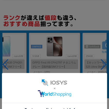
SIMFREE
nanoSIM
512GB
nanoSIM
256GB
GB 128GB CPH201
OPPO Find X9 CPH2797 チタニウム
【ネットワーク利用制
bile版 SIMフリー】
グレー【国内版SIMフリー】
S25 Ultra SM-S9
ムシルバーブルー【So
メーカー：OPPO
メーカー：SAMSUNG
フリー】
発売日：2025/12
発売日：2025/02
付属品: 本体のみ
付属品: 本体のみ(Sペ
在庫数：1
在庫数：1
中古Aランク
中古Bランク
9,980
124,800
(税込)
(税込)
円
円