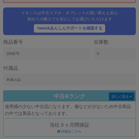
「iPhone」「Xperia」「Galaxy」など
メーカー
イオシスは中古スマホ・タブレットの買い替えも安心
初めての購入でも安心してお選びいただけます
製造、販売メーカーの絞り込み
「Apple」「SONY」「SHARP」など
1weekあんしんサポートを確認する
機能・特徴
商品番号
在庫数
商品の搭載機能による絞り込み
「5G対応」「防水」「ワンセグ」など
284879
0
ドライブ
ドライブの絞り込み
付属品
ランク
本体のみ
商品状態の絞り込み
「新品」「未使用」「中古」など
中古Aランク
詳しく見る
CPU
使用感の少ない中古品になります。傷などが少ないため中古商品
CPUの絞り込み
の中では美品となっております。
OS
当社３ヶ月間保証
OSの絞り込み
詳細はこちら
メモリ