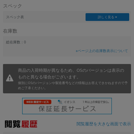
スペック
~
スペック表
詳しく見る
容量
在庫数
~
総在庫数：0
モニタサイズ
※ページ上の在庫数表示について
~
商品の入荷時期が異なるため、OSのバージョンは表示の
価格
ものと異なる場合がございます。
円 ～
円
個別にOSのバージョンや製造番号などの情報はお答えできかねますので予
めご了承ください。
発売日
月 から
年
閲覧履歴を大きな画面で表示
月 まで
年