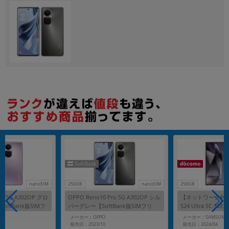
各項目のチェックボックスは「or検索」となります。
ただし機能別のみ「and検索」となります。
nanoSIM
256GB
nanoSIM
256GB
ro 5G A302OP グロ
OPPO Reno10 Pro 5G A302OP シル
【ネットワーク利用制
ftBank版SIMフ
バーグレー【SoftBank版SIMフリ
S24 Ultra SC-5
ー】
バイオレット【doc
メーカー：OPPO
メーカー：SAMSUNG
ー】
発売日：2023/10
発売日：2024/04