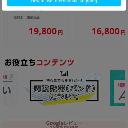
【RAM4GB/ROM128GB/国
128GB
中古Aランク
内版 SIMフリー】
128GB
未使用品
19,800
16,800
円
円
Google
レビュー
9,520件
(12/24時点)