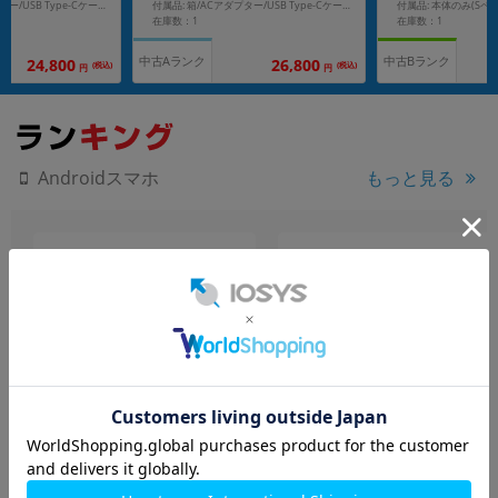
付属品: 本体のみ(Sペ
付属品: 箱/ACアダプター/USB Type-Cケーブル/保護ケース/SIM取り出し用ピン/クイックガイド
付属品: 箱/ACアダプター/USB Type-Cケーブル/保護ケース/SIM取り出し用ピン/クイックガイド
在庫数：1
在庫数：1
中古Aランク
中古Bランク
24,800
26,800
(税込)
(税込)
円
円
もっと見る
Androidスマホ
motorola moto g06
nubia Ivy Z6561J ブラック
XT2535-6 ローレルオーク
【国内版 SIMフリー】