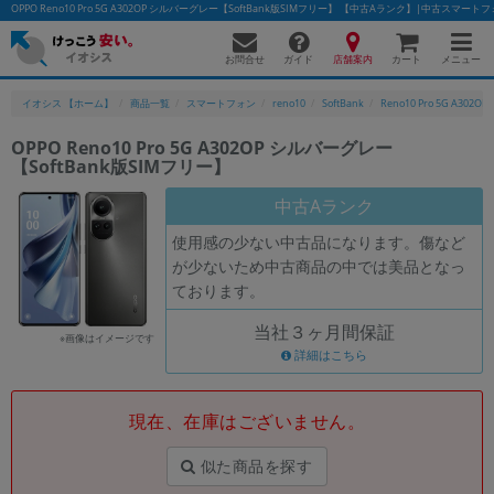
OPPO Reno10 Pro 5G A302OP シルバーグレー【SoftBank版SIMフリー】 【中古Aランク】|中古スマ
お問合せ
店舗案内
メニュー
ガイド
カート
イオシス 【ホーム】
商品一覧
スマートフォン
reno10
SoftBank
Reno10 Pro 5G A302OP
OPPO Reno10 Pro 5G A302OP シルバーグレー
【SoftBank版SIMフリー】
かんたんパソコン検索に切り替える
中古Aランク
使用感の少ない中古品になります。傷など
フリーワード
が少ないため中古商品の中では美品となっ
ております。
除外ワード
当社３ヶ月間保証
人気の検索ワード：
Let's note
EliteBook
MacBook
※画像はイメージです
詳細はこちら
カテゴリー
商品ジャンルの絞り込み
「スマートフォン」「タブレット」など
現在、在庫はございません。
シリーズ
似た商品を探す
商品シリーズ名・ブランド名の絞り込み。