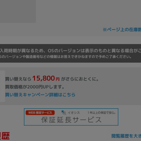
Core i7
Core i5
Core i3
そ
※ページ上の在庫
メモリ
~
入荷時期が異なるため、OSのバージョンは表示のものと異なる場合が
omeOS
その他
Sのバージョンや製造番号などの情報はお答えできかねますので予めご了承ください。
モニタサイズ
15,800
買い替えなら
がさらにおとくに。
円
~
買取価格が2000円UPします。
買い替えキャンペーン詳細はこちら
発売日
月
年
月
年
閲覧履歴を大