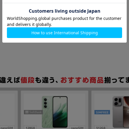
SIMFREE
nanoSIM
128GB
nanoSIM
512GB