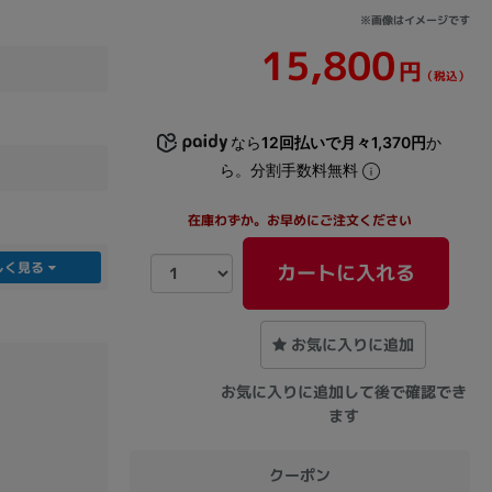
※画像はイメージです
15,800
sonic
FUJITSU
Lenovo
円
（税込）
なら
12回払いで月々1,370円
か
ら。分割手数料無料
在庫わずか。お早めにご注文ください
DVD-ROM
DVD±RW
しく見る
カートに入れる
お気に入りに追加
お気に入りに追加して後で確認でき
ます
Ryzen 7
Ryzen 5
Core i9
クーポン