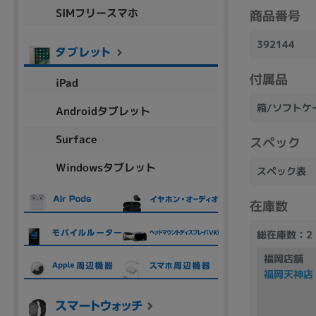
SIMフリースマホ
商品番号
商品シリーズ名・ブランド名の絞り込み。
Let's note
dynabook
Thinkpad
LAVIE
FMV
392144
macbook
Inspiron
aspire
付属品
iPad
箱/ソフトケ
Androidタブレット
機能・特徴
Surface
スペック
商品の搭載機能による絞り込み
Windowsタブレット
Webカメラ内蔵
スペック表
在庫数
総在庫数：2
福岡店舗
ランク
福岡天神店
商品状態の絞り込み
新品/未使用
Aランク
Bラ
未使用
中古
新品