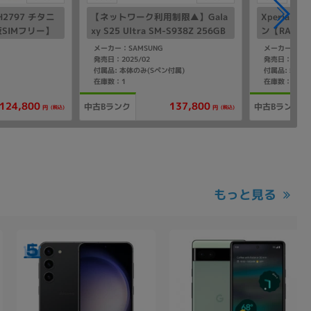
PH2797 チタニ
【ネットワーク利用制限▲】Gala
Xperia1 V
SIMフリー】
xy S25 Ultra SM-S938Z 256GB
ン【RAM12G
チタニウムシルバーブルー【Soft
mo版SIM
メーカー：SAMSUNG
メーカー：SO
Bank版 SIMフリー】
発売日：2025/02
発売日：2025/
付属品: 本体のみ(Sペン付属)
付属品: 箱/
在庫数：1
在庫数：1
124,800
137,800
中古Bランク
中古Bランク
(税込)
(税込)
円
円
もっと見る