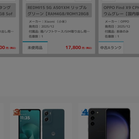
 チタング
REDMI15 5G A501XM リップル
OPPO Find X9 C
B Sof
グリーン【RAM4GB/ROM128GB
ウムグレー【国内版
SoftBank版SIMフリー】
メーカー：Xiaomi （小米）
メーカー：OPPO
発売日：2025/12
発売日：2025/12
付属品: 本体のみ
付属品: 箱/ソフトケース/SIM取り出し用ピン/クイックスタートガイド
付属品: 箱/ソフトケース/SIM取り出し用ピン/クイックスタートガイド
在庫数：1
在庫数：1
00
17,800
未使用品
中古Aランク
(税込)
(税込)
円
円