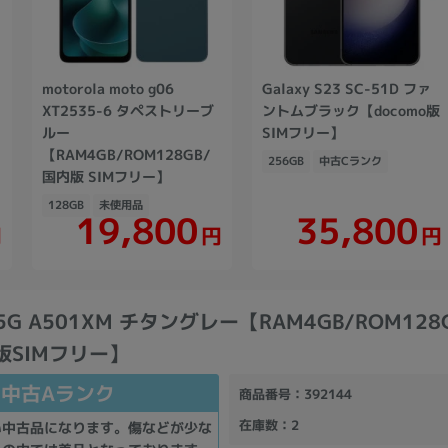
ク
motorola moto g06
Galaxy S23 SC-51D ファ
XT2535-6 タペストリーブ
ントムブラック【docomo版
ルー
SIMフリー】
【RAM4GB/ROM128GB/
256GB
中古Cランク
国内版 SIMフリー】
128GB
未使用品
19,800
35,800
円
円
円
 5G A501XM チタングレー【RAM4GB/ROM128
k版SIMフリー】
中古Aランク
商品番号
：392144
在庫数
：2
い中古品になります。傷などが少な