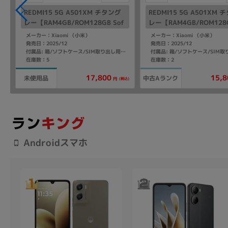
REDMI15 5G A501XM チタング
REDMI15 5G A501XM
レー【RAM4GB/ROM128GB Sof
レー【RAM4GB/ROM128G
tBank版SIMフリー】
tBank版SIMフリー】
メーカー：Xiaomi （小米）
メーカー：Xiaomi （小米）
発売日：2025/12
発売日：2025/12
クスタートガイド
付属品: 箱/ソフトケース/SIM取り出し用ピン/クイックスタートガイド
在庫数：5
在庫数：2
17,800
15,8
未使用品
中古Aランク
込)
(税込)
円
Androidスマホ