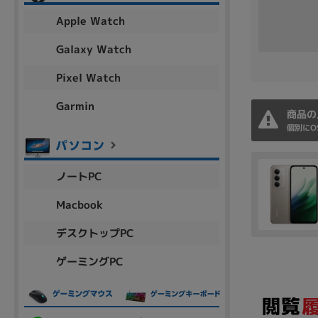
アウトレット
Apple Watch
Galaxy Watch
Pixel Watch
OS
OSの絞り込み
Garmin
商品の
Chr
Win 11
Win 10
MacOS
Win 7
Win 8
個別にO
容量
ノートPC
~
Macbook
デスクトップPC
価格
ゲーミングPC
円 ～
円