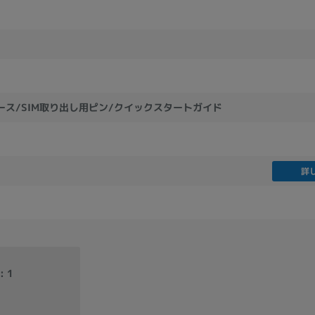
製造、販売メーカーの絞り込み
Pana
TOSHIBA
Apple
SONY
VAIO
Asus
HP
ース/SIM取り出し用ピン/クイックスタートガイド
ドライブ
ドライブの絞り込み
DVD-マルチ
BD-ROM
BD−R
詳
DVDスーパーマルチ
その他
CPU
: 1
CPUの絞り込み
Apple M1
Apple M2
ンク
Cランク
Ryzen 9