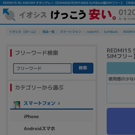
REDMI15 5G A501XM チタングレー【RAM4GB/ROM128GB SoftBank版SIMフリー
イオシス 【ホーム】
商品一覧
スマートフォン
redmi15
SoftBank
REDMI1
REDMI15
フリーワード検索
SIMフリー
検索
フリーワード
使用感の少な
カテゴリーから選ぶ
除外ワード
人気の検索ワード：
Let's note
EliteBook
MacBook
iPhone
Androidスマホ
シリーズ