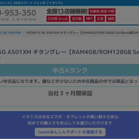
】 【中古Aランク】|中古スマートフォンの【イオシス】
5 5G A501XM
REDMI15 5G A501XM チタングレー【RAM4GB/ROM128GB SoftBank版SI
 5G A501XM チタングレー【RAM4GB/ROM128GB So
】
かんたんパソコン検索に切り替える
中古Aランク
カテゴリー
い中古品になります。傷などが少ないため中古商品の中では美品となっ
商品ジャンルの絞り込み
当社３ヶ月間保証
ノートPC
デスクPC
モニター
イオシスは中古スマホ・タブレットの買い替えも安心
初めての購入でも安心してお選びいただけます
1weekあんしんサポートを確認する
メーカー